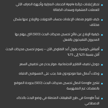
تحظر إعلانات خرائط Apple الخدمات المنزلية وأجهزة الصراف الآلي
للعملات المشفرة وسندات الكفالة
كيف تقوم منصات الإعلانات بحساب التحويلات والإبلاغ عنها بشكل
مختلف
كيفية الإبلاغ عن نتائج تحسين محركات البحث (SEO) التي يهتم بها
المديرون التنفيذيون بالفعل
أفيناش كوشيك يقول أعد التفاوض الآن – رسوم تحسين محركات البحث
أقل بنسبة 25% إلى 75%
جوجل تضيف التقارير الاجتماعية. مولر يحذر من تخفيض السعر
وكلاء أعمال ميتا موجودون هنا. يجب على المسوقين الانتباه
تشرح Google اتصال تحسين محركات البحث (SEO) بجودة الموقع
بالصفحات غير المفهرسة
تبدأ Google في طرح التطبيقات المتصلة في وضع البحث بالذكاء
الاصطناعي