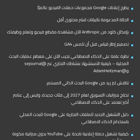
يطرح إعلانات Google مجموعات حملات الفيديو عالميًا
الحالة المدعومة بالبيانات لنشر محتوى أقل
بإمكان كلود من Anthropic الآن مشاهدة مقطع فيديو وتعلم وظيفتك
تصميم إطار قياس قبل أن تلمس GA4
نظرة عامة على الذكاء الاصطناعي تجيب الآن على معظم عمليات البحث
المحلية – كيفية الاستشهاد بنشاطك التجاري عبر @sejournal
و@AdamHeitzman
تناقش ليز ريد من Google البحث الذاتي المستمر
تحتاج ميزانيات التسويق لعام 2027 إلى فئات جديدة، وليس إلى عناصر
أكبر تعتمد على الذكاء الاصطناعي
دليل التشغيل الجديد للملفات التجارية على Google للبحث المحلي
باستخدام الذكاء الاصطناعي
كيفية تشغيل حملة إعلانية ناجحة على YouTube بدون ميزانية مكونة