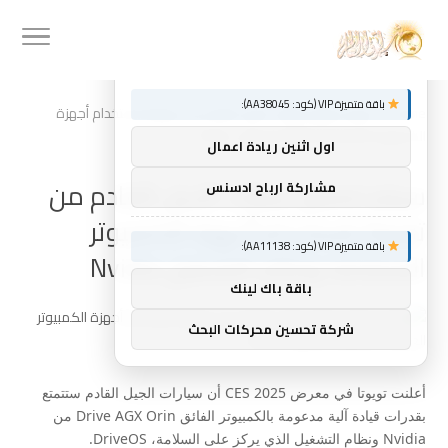
توصيات :
×
باقة متميزة VIP (كود: AA38045):
Home
»
سيتم تصنيع سيارات الجيل القادم من تويوتا باستخدام أجهزة
الكمبيوتر العملاقة ونظام التشغيل Nvidia
اول اثنين ريادة اعمال
سيتم تصنيع سيارات الجيل القادم من
مشاركة ارباح ادسنس
تويوتا باستخدام أجهزة الكمبيوتر
باقة متميزة VIP (كود: AA11138):
العملاقة ونظام التشغيل Nvidia
باقة باك لينك
شركة تحسين محركات البحث
أعلنت تويوتا في معرض CES 2025 أن سيارات الجيل القادم ستتمتع
بقدرات قيادة آلية مدعومة بالكمبيوتر الفائق Drive AGX Orin من
Nvidia ونظام التشغيل الذي يركز على السلامة، DriveOS.