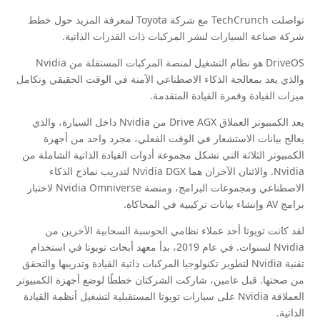
تواصلت TechCrunch مع شركة Toyota لمعرفة المزيد حول خطط
شركة صناعة السيارات لنشر المركبات ذات القدرات الذاتية.
DriveOS هو نظام التشغيل لمنصة المركبات المستقلة من Nvidia
والذي يعد بمعالجة الذكاء الاصطناعي الآمنة في الوقت الحقيقي وتكامل
ميزات القيادة وقمرة القيادة المتقدمة.
يعد الكمبيوتر العملاق Drive AGX من Nvidia داخل السيارة، والذي
يعالج بيانات الاستشعار في الوقت الفعلي، مجرد واحد من أجهزة
الكمبيوتر الثلاثة التي تشكل مجموعة أدوات القيادة الذاتية الشاملة من
Nvidia. والاثنان الآخران هما Nvidia DGX لتدريب نماذج الذكاء
الاصطناعي ومجموعات البرامج، ومنصة Nvidia Omniverse لاختبار
برامج AV وإنشاء بيانات تركيبية في المحاكاة.
لقد كانت تويوتا أحد عملاء نظامي الحوسبة السحابية الآخرين من
Nvidia لسنوات. في عام 2019، بدأ معهد أبحاث تويوتا في استخدام
تقنية Nvidia لتطوير تكنولوجيا المركبات ذاتية القيادة وتدريبها والتحقق
من صحتها. قبل عامين، شاركت الشركتان خططًا لوضع أجهزة الكمبيوتر
العملاقة Nvidia على سيارات تويوتا المستقبلية لتشغيل أنظمة القيادة
الذاتية.