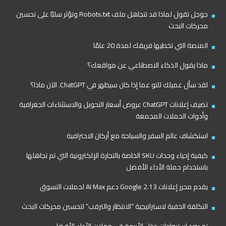
جوجل تقول لماذا قد تتجاهل ملف Robots.txt وتؤثر سلبًا على تحسين
محركات البحث
المنصة التي تخطيها فريقك لمدة 20 عامًا
ماذا يقول الذكاء الاصطناعي عن مواقعك؟
لقد سأل عميلك للتو عما إذا كان سيظهر في ChatGPT. الآن ماذا؟
تضيف إعلانات ChatGPT عروض أسعار التحويل والاستثناءات الجغرافية
وأدوات الحملات المجمعة
استكشاف عالم السفر والسياحة مع أركان الاحترافية
كيفية إحياء وحدات SKU الخاصة بالتجارة الإلكترونية التي تم تجاهلها
باستخدام حملة الأداء الأفضل
يقدم محرر إعلانات Google 2.13 دعم AI Max لحملات التسوق
التكلفة الخفية لاستراتيجية “الانتظار والترقب” لتحسين محركات البحث