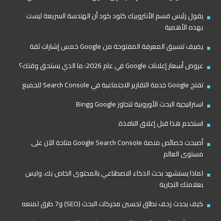
يقول رئيس قسم الأنثروبيك كلود كود أن الهندسة السريعة ليست
بهذه الأهمية
يضيف تنسيق المعرفة المفتوحة من Google خمس إشارات ثقة
عروض أسعار إعلانات Google في عام 2026: ما الذي يستحق وقتك؟
تفتح Google خدمة التقارير الاجتماعية في Search Console للجميع
استراتيجية البحث الأوروبية تتجاوز Google وBing
استخدم هذا قبل إغلاق النافذة
أصبحت خصائص منصة Google Search Console متاحة الآن على
مستوى العالم
لماذا يستشهد بحث الذكاء الاصطناعي بالمحتوى الخاص بك، وليس
بعلامتك التجارية
كيف يحدث زحف نطاق تحسين محركات البحث (SEO) و7 طرق لمنعه