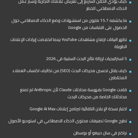
كيف يؤدي الحقن السريع إلى تعريض علامتك التجارية وسير عمل
الذكاء الاصطناعي للخطر
ما يكشفه 15.7 مليون من استشهادات وضع الذكاء الاصطناعي حول
الحصول على اقتباسات من Google
تظهر البيانات ارتفاع مشاهدات YouTube بينما انخفضت إيرادات الإعلانات
الطويلة
5 استراتيجيات لإزالة نتائج البحث السلبية في 2026
كيف يقلل تحسين محركات البحث (SEO) من تكاليف اكتساب العملاء
المختلطين
قامت Google بفهرسة محادثات Claude لأن Anthropic لم تمنع
محادثاتك الخاصة من محركات البحث
اختبار نسخة الإعلان التلقائية لبرنامج إعلانات Google AI Max
تطرح Google تصنيفات محتوى الذكاء الاصطناعي في استوديو الأصول
نراكم في سان دييغو أو بوسطن