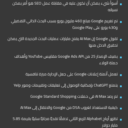
أسوأ شيء يمكن أن تكون عليه في مقابلة عمل SEO هو أمر يمكن
نسيانه
تم تغريم Google مبلغ 460 مليون يورو بسبب البحث الذاتي التفضيلي
و430 يورو على Google Play
تقول Google إن AI Max يفتح مليارات عمليات البحث الجديدة التي يمكن
تحقيق الدخل منها
يضيف الإصدار 25 من Google Ads API مقاييس YouTube وأهداف
حملة الولاء
تعمل أتمتة إعلانات Google على جعل الإدارة ميزة تنافسية
يتمتع ChatGPT بإمكانية الوصول إلى تعليقات وتقييمات وصور Yelp
تم رصد AI Max في حملات Google Standard Shopping
كيفية الاستعداد لغروب DSA من Google والانتقال إلى AI Max
تظهر أرباح Alphabet للربع الثاني تدفقًا نقديًا مجانيًا سلبيًا بقيمة 5.85
مليار دولار