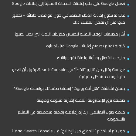
تعمل Google على جلب إعلانات الخدمات المحلية إلى إعلانات Google
غالبًا ما تكون إجابات الذكاء الاصطناعي حول مواقعك خاطئة – تحقق
منها قبل أن يفعل العملاء ذلك
أكبر مضيعات الوقت التقنية لتحسين محركات البحث التي يجب تجنبها
كيفية تقييم تصميم إعلانات Google قبل اختباره
ما يجب الاتصال به أولاً ولماذا تفوز بياناتك
Google يقلل من تقارير “الخطأ” في Search Console. يقول أن العديد
منها ليست مشاكل حقيقية
يمكن لشاشات “هل أنت روبوت” إسقاط صفحاتك بواسطة Google؟
صحيفة برق الإلكترونية: تغطية إخبارية متنوعة ومهنية
منصة ضوء التعليمي: ركيزة إعلامية رقمية متخصصة في التعليم
بالسعودية
متى يتم استخدام “التحقق من الإصلاح” في Search Console، وفقًا لـ