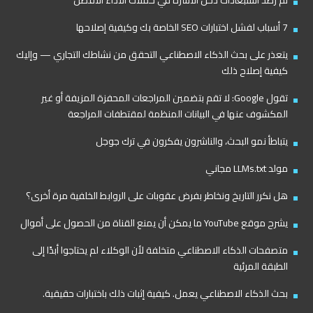
تم رصد استبعادات دخل الأسرة في حملات الأداء الأفضل
7 أسباب لفشل اختبارات SEO الخاصة بك وكيفية إصلاحها
يتعذر على بحث الذكاء الاصطناعي التحقق من نشاطك التجاري — وإليك
كيفية إصلاح ذلك
تقول Google: لا تقم بتضمين المراجعات المحفزة المزيفة أو غير
المكشوف عنها في البيانات المنظمة لمقتطفات المراجعة
يتباطأ نمو البحث، والناشرون يفكرون في ترك جوجل
مولد LLMs.txt مجاني
هل نكرر التاريخ ونخاطر بفرض عقوبات على الروابط الخلفية مرة أخرى؟
يشرح موقع YouTube ما يمكن أن يمنع القناة من الحصول على أموال
متصفحات الذكاء الاصطناعي متخلفة لأن الوكلاء لم يحتاجوا أبدًا إلى
الطبقة المرئية
بحث الذكاء الاصطناعي يعمل. كيفية إثبات ذلك باختبارات حقيقية.