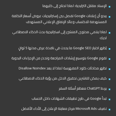
الإسناد مقابل التزايدية: لماذا تحتاج إلى كليهما
يبدو أن إعلانات Google تفصل بين إستراتيجيات عروض أسعار التكلفة
المستهدفة للاكتساب وعائد الإنفاق الإعلاني المستهدف
لماذا ينتمي محتوى المنشئ إلى استراتيجية بحث الذكاء الاصطناعي
لديك
يُظهر اختبار Google SEO ما يحدث في نافذة عرض مدتها 5 ثوانٍ
تقوم Google بتوسيع إرشادات المراجعة وتحذر من الإجراءات اليدوية
تظهر محادثات كلود المفهرسة لماذا لا يعد Disallow Noindex
كيف يمكن للناشرين تحقيق الدخل من رؤية الذكاء الاصطناعي
يربط ChatGPT معظم أسئلة السفر
تبدأ Google في طرح تطبيقات الشهادات داخل الحساب
تضيف Microsoft Ads مركز معاينة الإعلان إلى الأداء الأفضل