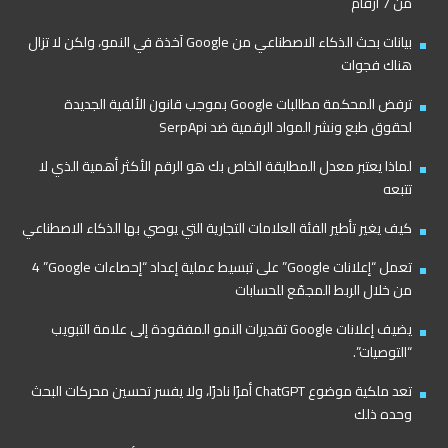
من 7 أرقام
بيانات بحث الذكاء الاصطناعي من Google آخذة في النمو، ولكن لا تزال
هناك فجوات
ترفض المحكمة مطالبات Google بموجب قانون الألفية الجديدة
لحقوق طبع ونشر المواد الرقمية ضد SerpApi
لماذا يعتبر معدل المطابقة الخاص بك هو الرقم الأكثر أهمية الذي لا
تتبعه
كيف يغير تأطير الفئة العلامات التجارية التي يوصي بها الذكاء الاصطناعي
تعمل “إعلانات Google” على تبسيط عملية إعداد “إحصاءات Google”‏ 4
من خلال الربط المجمّع للحسابات
يضيف إعلانات Google تقديرات النمو المفقودة إلى علامة التبويب
“التوصيات”.
تعد ملكية موضوع ChatGPT أمرًا نادرًا، ولا يفسر تحسين محركات البحث
وحده ذلك