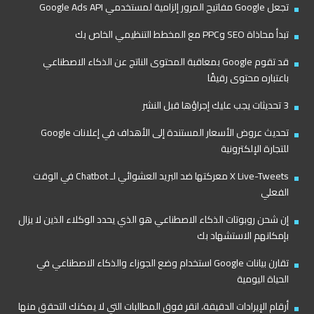
تجعل Google مفاتيح المرور إلزامية لمستخدمي Google Ads API
تبدأ محاذاة SEO وPPC مع المخطط التنظيمي الخاص بك
قد تقوم Google بمعاقبة المحتوى الناتج عن الذكاء الاصطناعي
باعتباره محتوى رقيقًا
3 تحديثات يجب عليك إجراؤها قبل النشر
تحديث عروض الأسعار المستندة إلى الأهداف في إعلانات Google
للتجارة الإلكترونية
X Live-Tweets معركتها ضد البريد العشوائي لـ Chatbot في الوقت
الفعلي
إن شحن روبوتات الذكاء الاصطناعي هو الذي يحدد الوكلاء الذين لا يزال
بإمكانهم الاستشهاد بك
تقارن بيانات Google استخدام وضع الجوزاء والذكاء الاصطناعي في
الحياة اليومية
أرقام الإيرادات الدقيقة، انقر فوق المطالبات التي لا يمكنك التحقق منها