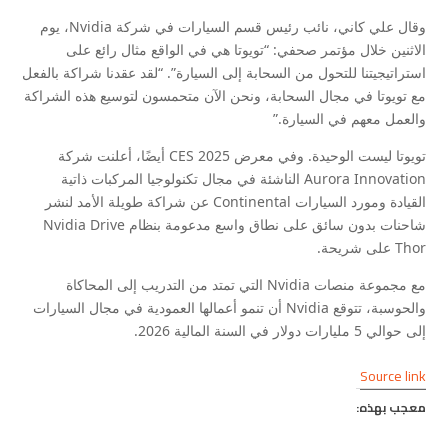
وقال علي كاني، نائب رئيس قسم السيارات في شركة Nvidia، يوم
الاثنين خلال مؤتمر صحفي: “تويوتا هي في الواقع مثال رائع على
استراتيجيتنا للتحول من السحابة إلى السيارة”. “لقد عقدنا شراكة بالفعل
مع تويوتا في مجال السحابة، ونحن الآن متحمسون لتوسيع هذه الشراكة
والعمل معهم في السيارة.”
تويوتا ليست الوحيدة. وفي معرض CES 2025 أيضًا، أعلنت شركة
Aurora Innovation الناشئة في مجال تكنولوجيا المركبات ذاتية
القيادة ومورد السيارات Continental عن شراكة طويلة الأمد لنشر
شاحنات بدون سائق على نطاق واسع مدعومة بنظام Nvidia Drive
Thor على شريحة.
مع مجموعة منصات Nvidia التي تمتد من التدريب إلى المحاكاة
والحوسبة، تتوقع Nvidia أن تنمو أعمالها العمودية في مجال السيارات
إلى حوالي 5 مليارات دولار في السنة المالية 2026.
Source link
معجب بهذه: