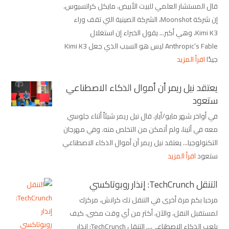
قال المستشار العلمي للبيت الأبيض، مايكل كراتسيوس،
إن شركة Moonshot، الشركة الصينية التي تقف وراء
Kimi K3، وهي أكبر... يقول الخبراء إن استغلال
Anthropic’s Fable ليس هو السبب الذي جعل Kimi K3
جيدًا
اقرأ المزيد
يعتقد نيل ريمر أن أموال الذكاء الاصطناعي
ستعود
في أواخر شهر مايو/أيار، قال نيل ريمر شيئاً أثناء جلوسي
معه في أثينا، ولم أتمكن من التخلص منه. وفي مهرجان
التكنولوجيا... يعتقد نيل ريمر أن أموال الذكاء الاصطناعي
ستعود
اقرأ المزيد
التنقل TechCrunch: إنذار روبوتاكسي
مرحبا بكم مرة أخرى في التنقل تك كرانش، مركزك
لمستقبل النقل، والآن، أكثر من أي وقت مضى، كيف
يلعب الذكاء الاصطناعي... التنقل TechCrunch: إنذار