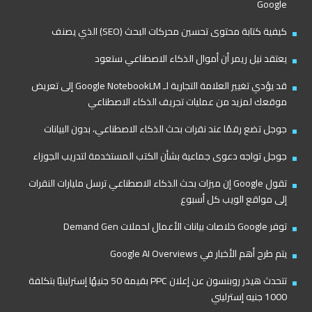
Google
كيفية كتابة محتوى تحسين محركات البحث (SEO) الذي يصنف
يعتقد نيل ريمر أن أموال الذكاء الاصطناعي ستعود
قد يؤدي تغيير العلامة التجارية لـ Google NotebookLM إلى تعريض
موقعك لمزيد من عمليات تجريف الذكاء الاصطناعي
جوجل تضع رقمًا عند نقرات بحث الذكاء الاصطناعي، بدون البيانات
جوجل تواجه دعوى جماعية بشأن الكتب المستخدمة لتدريب الجوزاء
تقول Google إن ميزات بحث الذكاء الاصطناعي ترسل مليارات النقرات
إلى مواقع الويب كل أسبوع
توفر Google خلاصات بيانات الأعمال لحملات Demand Gen
يتم طرح أهم الأخبار في Google AI Overviews
تتحدث هيذر روبنسون عن إعلان PPC بقيمة 50 جنيهًا إسترلينيًا بتكلفة
1000 جنيه إسترليني