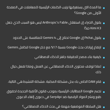
ما المدة التي يستغرقها ترتيب الكلمات الرئيسية للمعاملات في الصفحة
الأولى من Google؟
يقول الخبراء إن استغلال Anthropic’s Fable ليس هو السبب الذي جعل
Kimi K3 جيدًا
يقول Pichai إن Google تحتاج إلى Gemini 4 للمنافسة على الحدود
ارتفاع إيرادات بحث Google بنسبة 17% مع ذكر Google لتكامل Gemini
كيفية بناء مصدر للحقيقة جاهز للذكاء الاصطناعي
لماذا توقف محتوى الذكاء الاصطناعي عن العمل وماذا تفعل حيال
ذلك
قام DAM الخاص بك بحل مشكلة المكتبة. مشكلة التنشيط هي التالية.
تخسر Google المطالبات الرئيسية بموجب قانون الألفية الجديدة لحقوق
طبع ونشر المواد الرقمية ضد SerpApi في دعوى إلغاء الدعوى
هل السلطة الموضعية مهمة في بحث الذكاء الاصطناعي؟