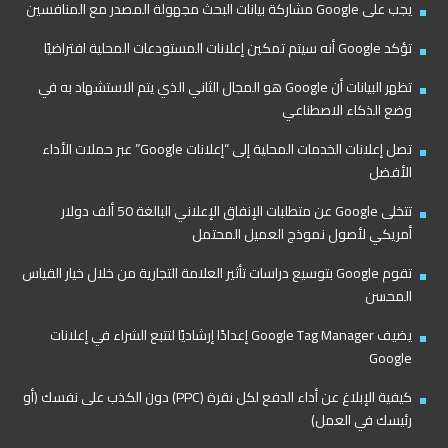
يجب على Google مشاركة بيانات البحث مجهولة المصدر مع المنافسين
تؤكد Google أنه سيتم تمكين إعلانات المستودعات المحلية افتراضيًا
تظهر البيانات أن Google هو المجال الثاني الذي يتم الاستشهاد به في
وضع الذكاء الاصطناعي
تصل إعلانات الخدمات المحلية إلى “إعلانات Google” عبر حملات الأداء
الأفضل
تتخلى Google عن متطلبات الإنفاق الإعلاني البالغة 50 ألف دولار
أمريكي لأصول نموذج العميل المحتمل
تقوم Google بتوسيع دراسات تأثير العلامة التجارية من خلال خيار القياس
المحسن
يضيف Google Tag Manager إعدادًا إرشاديًا لتتبع الشراء في إعلانات
Google
كيفية الإبلاغ عن أداء الدفع لكل نقرة (PPC) دون الكذب على نفسك (أو
رئيسك في العمل)