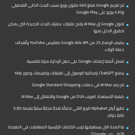
تم تغريم Google مبلغ 460 مليون يورو بسبب البحث الذاتي التفضيلي
و430 يورو على Google Play
تقول Google إن AI Max يفتح مليارات عمليات البحث الجديدة التي يمكن
تحقيق الدخل منها
يضيف الإصدار 25 من Google Ads API مقاييس YouTube وأهداف
حملة الولاء
تعمل أتمتة إعلانات Google على جعل الإدارة ميزة تنافسية
يتمتع ChatGPT بإمكانية الوصول إلى تعليقات وتقييمات وصور Yelp
تم رصد AI Max في حملات Google Standard Shopping
كيفية الاستعداد لغروب DSA من Google والانتقال إلى AI Max
تظهر أرباح Alphabet للربع الثاني تدفقًا نقديًا مجانيًا سلبيًا بقيمة 5.85
مليار دولار
ما المدة التي يستغرقها ترتيب الكلمات الرئيسية للمعاملات في الصفحة
الأولى من Google؟