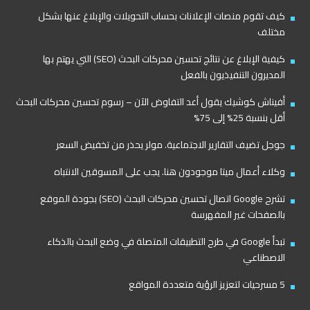
كيف تقوم منصات الإعلانات بحساب التحويلات والإبلاغ عنها بشكل
مختلف
كيفية الإبلاغ عن نتائج تحسين محركات البحث (SEO) التي يهتم بها
المديرون التنفيذيون بالفعل
أفيناش كوشيك يقول أعد التفاوض الآن – رسوم تحسين محركات البحث
أقل بنسبة 25% إلى 75%
جوجل تضيف التقارير الاجتماعية. مولر يحذر من تخفيض السعر
وكلاء أعمال ميتا موجودون هنا. يجب على المسوقين الانتباه
تشرح Google اتصال تحسين محركات البحث (SEO) بجودة الموقع
بالصفحات غير المفهرسة
تبدأ Google في طرح التطبيقات المتصلة في وضع البحث بالذكاء
الاصطناعي
5 مسرحيات لتعزيز الرؤية متعددة المواقع