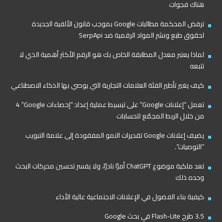
هناك فجوات
ترفض المحكمة مطالبات Google بموجب قانون الألفية الجديدة
لحقوق طبع ونشر المواد الرقمية ضد SerpApi
لماذا يعتبر معدل المطابقة الخاص بك هو الرقم الأكثر أهمية الذي لا
تتبعه
كيف يغير تأطير الفئة العلامات التجارية التي يوصي بها الذكاء الاصطناعي
تعمل “إعلانات Google” على تبسيط عملية إعداد “إحصاءات Google”‏ 4
من خلال الربط المجمّع للحسابات
يضيف إعلانات Google تقديرات النمو المفقودة إلى علامة التبويب
“التوصيات”.
تعد ملكية موضوع ChatGPT أمرًا نادرًا، ولا يفسر تحسين محركات البحث
وحده ذلك
كيفية بناء الفضول في الإعلانات الاجتماعية عالية الأداء
3.5 طرح Flash-Lite في بحث Google