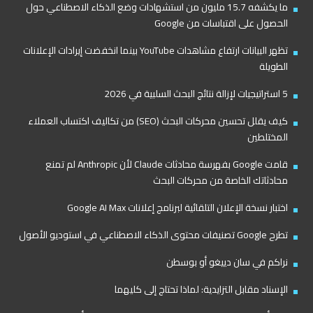
ما يكشفه 15.7 مليون من استشهادات وضع الذكاء الاصطناعي حول
الحصول على اقتباسات من Google
تظهر البيانات ارتفاع مشاهدات YouTube بينما انخفضت إيرادات الإعلانات
الطويلة
5 استراتيجيات لإزالة نتائج البحث السلبية في 2026
كيف يقلل تحسين محركات البحث (SEO) من تكاليف اكتساب العملاء
المختلطين
قامت Google بفهرسة محادثات Claude لأن Anthropic لم تمنع
محادثاتك الخاصة من محركات البحث
اختبار نسخة الإعلان التلقائية لبرنامج إعلانات Google AI Max
تطرح Google تصنيفات محتوى الذكاء الاصطناعي في استوديو الأصول
نراكم في سان دييغو أو بوسطن
الإسناد مقابل التزايدية: لماذا تحتاج إلى كليهما