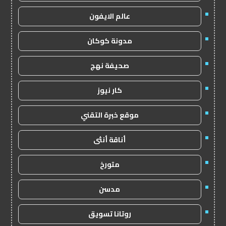
عالم الايفون
مدونة كوكان
صحيفة نهج
كار نيوز
موقع خبرة التقني
أناقة أنثى
متورخ
مدسن
روتانا تسويق