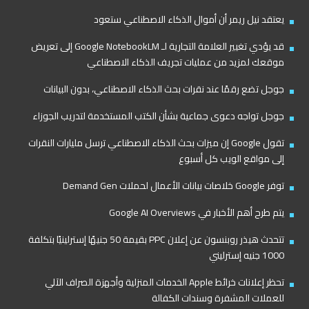
يعتقد نيل ريمر أن أموال الذكاء الاصطناعي ستعود
قد يؤدي تغيير العلامة التجارية لـ Google NotebookLM إلى تعريض
موقعك لمزيد من عمليات تجريف الذكاء الاصطناعي
جوجل تضع رقمًا عند نقرات بحث الذكاء الاصطناعي، بدون البيانات
جوجل تواجه دعوى جماعية بشأن الكتب المستخدمة لتدريب الجوزاء
تقول Google إن ميزات بحث الذكاء الاصطناعي ترسل مليارات النقرات
إلى مواقع الويب كل أسبوع
توفر Google خلاصات بيانات الأعمال لحملات Demand Gen
يتم طرح أهم الأخبار في Google AI Overviews
تتحدث هيذر روبنسون عن إعلان PPC بقيمة 50 جنيهًا إسترلينيًا بتكلفة
1000 جنيه إسترليني
تحظر إعلانات خرائط Apple الخدمات المنزلية وأجهزة الصراف الآلي
للعملات المشفرة وسندات الكفالة