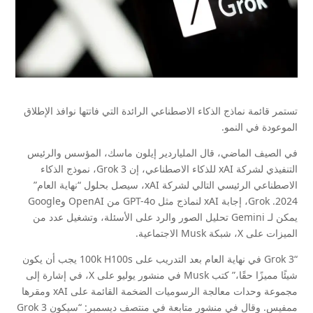
تستمر قائمة نماذج الذكاء الاصطناعي الرائدة التي فاتتها نوافذ الإطلاق
الموعودة في النمو.
في الصيف الماضي، قال الملياردير إيلون ماسك، المؤسس والرئيس
التنفيذي لشركة xAI للذكاء الاصطناعي، إن Grok 3، نموذج الذكاء
الاصطناعي الرئيسي التالي لشركة xAI، سيصل بحلول “نهاية العام”
2024. Grok، إجابة xAI لنماذج مثل GPT-4o من OpenAI وGoogle
يمكن لـ Gemini تحليل الصور والرد على الأسئلة، وتشغيل عدد من
الميزات على X، شبكة Musk الاجتماعية.
“Grok 3 في نهاية العام بعد التدريب على 100k H100s يجب أن يكون
شيئًا مميزًا حقًا،” كتب Musk في منشور يوليو على X، في إشارة إلى
مجموعة وحدات معالجة الرسوميات الضخمة القائمة على xAI ومقرها
ممفيس. وقال في منشور متابعة في منتصف ديسمبر: “سيكون Grok 3