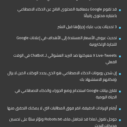
قد تقوم Google بمعاقبة المحتوى الناتج عن الذكاء الاصطناعي
باعتباره محتوى رقيقًا
3 تحديثات يجب عليك إجراؤها قبل النشر
تحديث عروض الأسعار المستندة إلى الأهداف في إعلانات Google
للتجارة الإلكترونية
X Live-Tweets معركتها ضد البريد العشوائي لـ Chatbot في الوقت
الفعلي
إن شحن روبوتات الذكاء الاصطناعي هو الذي يحدد الوكلاء الذين لا يزال
بإمكانهم الاستشهاد بك
تقارن بيانات Google استخدام وضع الجوزاء والذكاء الاصطناعي في
الحياة اليومية
أرقام الإيرادات الدقيقة، انقر فوق المطالبات التي لا يمكنك التحقق منها
جوجل تقول لماذا قد تتجاهل ملف Robots.txt وتؤثر سلبًا على تحسين
محركات البحث