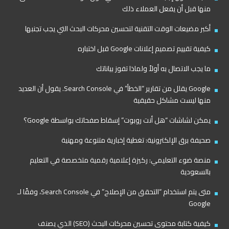
منها قبل أن يفعل العملاء ذلك
أكبر مضيعات الوقت التقنية لتحسين محركات البحث التي يجب تجنبها
كيفية تقييم تصميم إعلانات Google قبل اختباره
ما يجب الاتصال به أولاً ولماذا تفوز بياناتك
Google يقلل من تقارير “الخطأ” في Search Console. يقول أن العديد
منها ليست مشاكل حقيقية
يمكن لشاشات “هل أنت روبوت” إسقاط صفحاتك بواسطة Google؟
صحيفة برق الإلكترونية: تغطية إخبارية متنوعة ومهنية
منصة ضوء التعليمي: ركيزة إعلامية رقمية متخصصة في التعليم
بالسعودية
متى يتم استخدام “التحقق من الإصلاح” في Search Console، وفقًا لـ
Google
كيفية كتابة محتوى تحسين محركات البحث (SEO) الذي يصنف