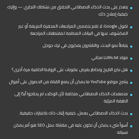
يتعذر على بحث الذكاء الاصطناعي التحقق من نشاطك التجاري — وإليك
كيفية إصلاح ذلك
تقول Google: لا تقم بتضمين المراجعات المحفزة المزيفة أو غير
المكشوف عنها في البيانات المنظمة لمقتطفات المراجعة
يتباطأ نمو البحث، والناشرون يفكرون في ترك جوجل
مولد LLMs.txt مجاني
هل نكرر التاريخ ونخاطر بفرض عقوبات على الروابط الخلفية مرة أخرى؟
يشرح موقع YouTube ما يمكن أن يمنع القناة من الحصول على أموال
متصفحات الذكاء الاصطناعي متخلفة لأن الوكلاء لم يحتاجوا أبدًا إلى
الطبقة المرئية
بحث الذكاء الاصطناعي يعمل. كيفية إثبات ذلك باختبارات حقيقية.
أسوأ شيء يمكن أن تكون عليه في مقابلة عمل SEO هو أمر يمكن
نسيانه