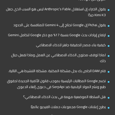
يقول الخبراء إن استغلال Anthropic’s Fable ليس هو السبب الذي جعل
Kimi K3 جيدًا
يقول Pichai إن Google تحتاج إلى Gemini 4 للمنافسة على الحدود
ارتفاع إيرادات بحث Google بنسبة 17% مع ذكر Google لتكامل Gemini
كيفية بناء مصدر للحقيقة جاهز للذكاء الاصطناعي
لماذا توقف محتوى الذكاء الاصطناعي عن العمل وماذا تفعل حيال
ذلك
قام DAM الخاص بك بحل مشكلة المكتبة. مشكلة التنشيط هي التالية.
تخسر Google المطالبات الرئيسية بموجب قانون الألفية الجديدة لحقوق
طبع ونشر المواد الرقمية ضد SerpApi في دعوى إلغاء الدعوى
هل السلطة الموضعية مهمة في بحث الذكاء الاصطناعي؟
يطرح إعلانات Google مجموعات حملات الفيديو عالميًا