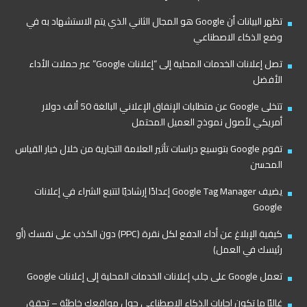
تظهر البيانات أن Google هو المجال الثاني الذي يتم الاستشهاد به في
وضع الذكاء الاصطناعي
تصل إعلانات الخدمات المحلية إلى “إعلانات Google” عبر حملات الأداء
الأفضل
تتخلى Google عن متطلبات الإنفاق الإعلاني البالغة 50 ألف دولار
أمريكي لأصول نموذج العميل المحتمل
تقوم Google بتوسيع دراسات تأثير العلامة التجارية من خلال خيار القياس
المحسن
يضيف Google Tag Manager إعدادًا إرشاديًا لتتبع الشراء في إعلانات
Google
كيفية الإبلاغ عن أداء الدفع لكل نقرة (PPC) دون الكذب على نفسك (أو
رئيسك في العمل)
تعمل Google على جلب إعلانات الخدمات المحلية إلى إعلانات Google
غالبًا ما تكون إجابات الذكاء الاصطناعي حول مواقعك خاطئة – تحقق