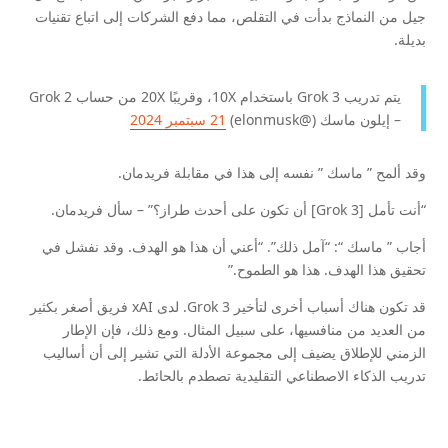
جيل من النماذج بدأت في التقلص، مما دفع الشركات إلى اتباع تقنيات
بديلة.
يتم تدريب Grok 3 باستخدام 10X، وقريبًا 20X من حساب Grok 2
– إيلون ماسك (@elonmusk)
21 سبتمبر 2024
وقد ألمح ” ماسك ” نفسه إلى هذا في مقابلة فريدمان.
“أنت تأمل [Grok 3] أن تكون على أحدث طراز؟” – سأل فريدمان.
أجاب ” ماسك “: “آمل ذلك”. “أعني أن هذا هو الهدف. وقد نفشل في
تحقيق هذا الهدف. هذا هو الطموح.”
قد تكون هناك أسباب أخرى لتأخير Grok 3. لدى xAI فريق أصغر بكثير
من العديد من منافسيها، على سبيل المثال. ومع ذلك، فإن الإطار
الزمني للإطلاق يضيف إلى مجموعة الأدلة التي تشير إلى أن أساليب
تدريب الذكاء الاصطناعي التقليدية تصطدم بالحائط.