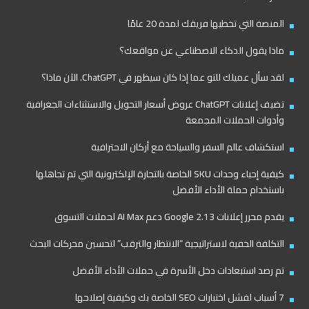
المنصة التي تخطيها فريقك لمدة 20 عامًا
ماذا يقول الذكاء الاصطناعي عن مواقعك؟
لقد سأل عميلك للتو عما إذا كان سيظهر في ChatGPT. الآن ماذا؟
تضيف إعلانات ChatGPT عروض أسعار التحويل والاستثناءات الجغرافية
وأدوات الحملات المجمعة
استكشاف عالم السفر والسياحة مع أركان الاحترافية
كيفية إحياء وحدات SKU الخاصة بالتجارة الإلكترونية التي تم تجاهلها
باستخدام حملة الأداء الأفضل
يقدم محرر إعلانات Google 2.13 دعم AI Max لحملات التسوق
التكلفة الخفية لاستراتيجية “الانتظار والترقب” لتحسين محركات البحث
تم رصد استبعادات دخل الأسرة في حملات الأداء الأفضل
7 أسباب لفشل اختبارات SEO الخاصة بك وكيفية إصلاحها