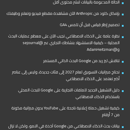
الحالة المدعومة بالبيانات لنشر محتوى أقل
بإمكان كلود من Anthropic الآن مشاهدة مقطع فيديو وتعلم وظيفتك
تصميم إطار قياس قبل أن تلمس GA4
نظرة عامة على الذكاء الاصطناعي تجيب الآن على معظم عمليات البحث
المحلية – كيفية الاستشهاد بنشاطك التجاري عبر @sejournal
و@AdamHeitzman
تناقش ليز ريد من Google البحث الذاتي المستمر
تحتاج ميزانيات التسويق لعام 2027 إلى فئات جديدة، وليس إلى عناصر
أكبر تعتمد على الذكاء الاصطناعي
دليل التشغيل الجديد للملفات التجارية على Google للبحث المحلي
باستخدام الذكاء الاصطناعي
كيفية تشغيل حملة إعلانية ناجحة على YouTube بدون ميزانية مكونة
من 7 أرقام
بيانات بحث الذكاء الاصطناعي من Google آخذة في النمو، ولكن لا تزال