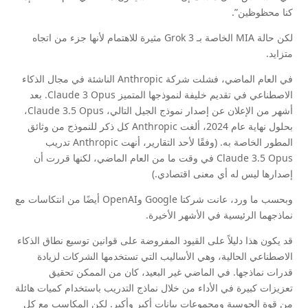
كنا محظوظين”.
لكن حالة MIA الخاصة بـ Grok 3 مثيرة للاهتمام لأنها جزء من اتجاه
متزايد.
في العام الماضي، فشلت شركة Anthropic الناشئة في مجال الذكاء
الاصطناعي في تقديم خليفة لنموذجها المتميز Claude 3 Opus. بعد
أشهر من الإعلان عن إصدار نموذج الجيل التالي، Claude 3.5 Opus،
بحلول نهاية عام 2024، ألغت Anthropic كل ذكر للنموذج من وثائق
المطور الخاصة به. (وفقًا لأحد التقارير، أنهت Anthropic تدريب
Claude 3.5 Opus في وقت ما من العام الماضي، لكنها قررت أن
إصدارها ليس له أي معنى اقتصادي.)
وبحسب ما ورد، عانت شركتا Google وOpenAI أيضًا من انتكاسات مع
نماذجهما الرئيسية في الأشهر الأخيرة.
قد يكون هذا دليلاً على القيود المفروضة على قوانين توسيع نطاق الذكاء
الاصطناعي الحالية، وهي الأساليب التي تستخدمها الشركات لزيادة
قدرات نماذجها. في الماضي غير البعيد، كان من الممكن تحقيق
تعزيزات كبيرة في الأداء من خلال نماذج التدريب باستخدام كميات هائلة
من قوة الحوسبة ومجموعات بيانات أكبر وأكبر. لكن المكاسب مع كل