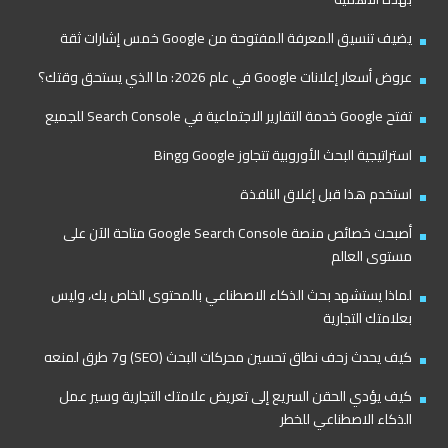
يضيف تنسيق المعرفة المفتوحة من Google خمس إشارات ثقة
عروض أسعار إعلانات Google في عام 2026: ما الذي يستحق وقتك؟
تفتح Google خدمة التقارير الاجتماعية في Search Console للجميع
استراتيجية البحث الأوروبية تتجاوز Google وBing
استخدم هذا قبل إغلاق النافذة
أصبحت خصائص منصة Google Search Console متاحة الآن على
مستوى العالم
لماذا يستشهد بحث الذكاء الاصطناعي بالمحتوى الخاص بك، وليس
بعلامتك التجارية
كيف يحدث زحف نطاق تحسين محركات البحث (SEO) و7 طرق لمنعه
كيف يؤدي الحقن السريع إلى تعريض علامتك التجارية وسير عمل
الذكاء الاصطناعي للخطر