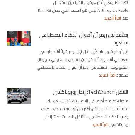
Kimi K3، وهي أكبر... يقول الخبراء إن استغلال
Anthropic’s Fable ليس هو السبب الذي جعل Kimi K3
جيدًا
اقرأ المزيد
يعتقد نيل ريمر أن أموال الذكاء الاصطناعي
ستعود
في أواخر شهر مايو/أيار، قال نيل ريمر شيئاً أثناء جلوسي
معه في أثينا، ولم أتمكن من التخلص منه. وفي مهرجان
التكنولوجيا... يعتقد نيل ريمر أن أموال الذكاء الاصطناعي
ستعود
اقرأ المزيد
التنقل TechCrunch: إنذار روبوتاكسي
مرحبا بكم مرة أخرى في التنقل تك كرانش، مركزك
لمستقبل النقل، والآن، أكثر من أي وقت مضى، كيف
يلعب الذكاء الاصطناعي... التنقل TechCrunch: إنذار
روبوتاكسي
اقرأ المزيد