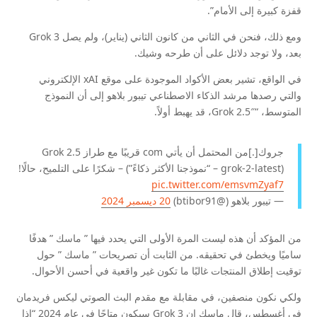
قفزة كبيرة إلى الأمام”.
ومع ذلك، فنحن في الثاني من كانون الثاني (يناير)، ولم يصل Grok 3
بعد، ولا توجد دلائل على أن طرحه وشيك.
في الواقع، تشير بعض الأكواد الموجودة على موقع xAI الإلكتروني
والتي رصدها مرشد الذكاء الاصطناعي تيبور بلاهو إلى أن النموذج
المتوسط، “Grok 2.5″، قد يهبط أولاً.
جروك[.]من المحتمل أن يأتي com قريبًا مع طراز Grok 2.5
(grok-2-latest – “نموذجنا الأكثر ذكاءً”) – شكرًا على التلميح، حالًا!
pic.twitter.com/emsvmZyaf7
— تيبور بلاهو (@btibor91)
20 ديسمبر 2024
من المؤكد أن هذه ليست المرة الأولى التي يحدد فيها ” ماسك ” هدفًا
ساميًا ويخطئ في تحقيقه. من الثابت أن تصريحات ” ماسك ” حول
توقيت إطلاق المنتجات غالبًا ما تكون غير واقعية في أحسن الأحوال.
ولكي نكون منصفين، في مقابلة مع مقدم البث الصوتي ليكس فريدمان
في أغسطس، قال ماسك إن Grok 3 سيكون متاحًا في عام 2024 “إذا