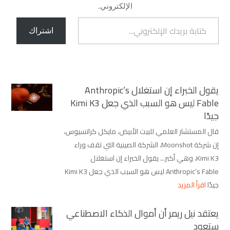
الإلكتروني.
كتابة بريدك الإلكتروني...
اشتراك
يقول الخبراء إن استغلال Anthropic’s
Fable ليس هو السبب الذي جعل Kimi K3
جيدًا
قال المستشار العلمي للبيت الأبيض، مايكل كراتسيوس،
إن شركة Moonshot، الشركة الصينية التي تقف وراء
Kimi K3، وهي أكبر... يقول الخبراء إن استغلال
Anthropic’s Fable ليس هو السبب الذي جعل Kimi K3
جيدًا
اقرأ المزيد
يعتقد نيل ريمر أن أموال الذكاء الاصطناعي
ستعود