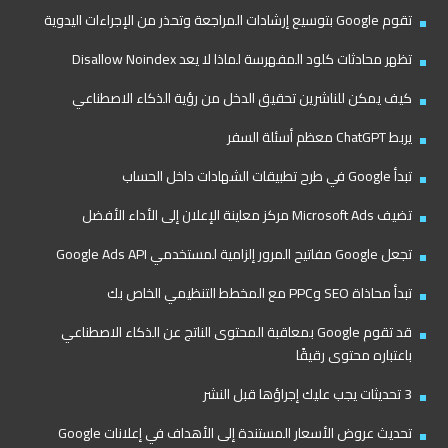
تقوم Google بتوسيع إرشادات المراجعة وتحذر من الإجراءات اليدوية
تظهر محادثات كلود المفهرسة لماذا لا يعد Disallow Noindex
كيف يمكن للناشرين تحقيق الدخل من رؤية الذكاء الاصطناعي
يربط ChatGPT معظم أسئلة السفر
تبدأ Google في طرح تطبيقات الشهادات داخل الحساب
تضيف Microsoft Ads مركز معاينة الإعلان إلى الأداء الأفضل
تجعل Google مفاتيح المرور إلزامية لمستخدمي Google Ads API
تبدأ محاذاة SEO وPPC مع المخطط التنظيمي الخاص بك
قد تقوم Google بمعاقبة المحتوى الناتج عن الذكاء الاصطناعي
باعتباره محتوى رقيقًا
3 تحديثات يجب عليك إجراؤها قبل النشر
تحديث عروض الأسعار المستندة إلى الأهداف في إعلانات Google