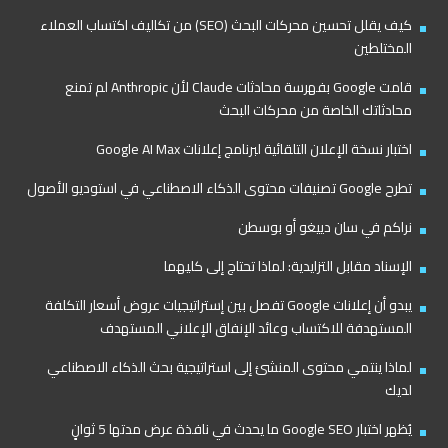
كيف يقلل تحسين محركات البحث (SEO) من تكاليف اكتساب العملاء
المختلطين
قامت Google بفهرسة محادثات Claude لأن Anthropic لم تمنع
محادثاتك الخاصة من محركات البحث
اختبار نسخة الإعلان التلقائية لبرنامج إعلانات Google AI Max
تطرح Google تصنيفات محتوى الذكاء الاصطناعي في استوديو الأصول
نراكم في سان دييغو أو بوسطن
الإسناد مقابل التزايدية: لماذا تحتاج إلى كليهما
يبدو أن إعلانات Google تفصل بين إستراتيجيات عروض أسعار التكلفة
المستهدفة للاكتساب وعائد الإنفاق الإعلاني المستهدف
لماذا ينتمي محتوى المنشئ إلى استراتيجية بحث الذكاء الاصطناعي
لديك
يُظهر اختبار Google SEO ما يحدث في نافذة عرض مدتها 5 ثوانٍ