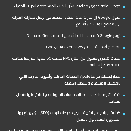
جوجل تواجه دعوى جماعية بشأن الكتب المستخدمة لتدريب الجوزاء
تقول Google إن ميزات بحث الذكاء الاصطناعي ترسل مليارات النقرات
إلى مواقع الويب كل أسبوع
توفر Google خلاصات بيانات الأعمال لحملات Demand Gen
يتم طرح أهم الأخبار في Google AI Overviews
تتحدث هيذر روبنسون عن إعلان PPC بقيمة 50 جنيهًا إسترلينيًا بتكلفة
1000 جنيه إسترليني
تحظر إعلانات خرائط Apple الخدمات المنزلية وأجهزة الصراف الآلي
للعملات المشفرة وسندات الكفالة
كيف تقوم منصات الإعلانات بحساب التحويلات والإبلاغ عنها بشكل
مختلف
كيفية الإبلاغ عن نتائج تحسين محركات البحث (SEO) التي يهتم بها
المديرون التنفيذيون بالفعل
أفيناش كوشيك يقول أعد التفاوض الآن – رسوم تحسين محركات البحث