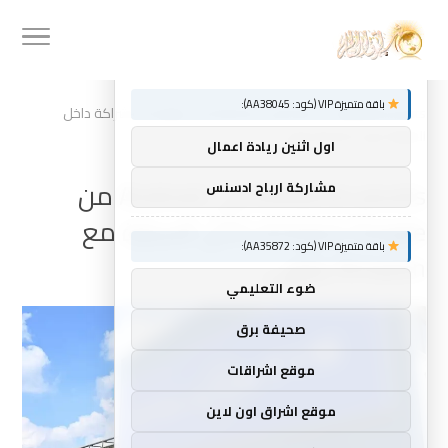
توصيات :
×
باقة متميزة VIP (كود: AA38045):
»
Home
stellantis pivots إلى Android من Google كشراكة داخل
السيارة مع Amazon ينتهي
اول اثنين ريادة اعمال
stellantis pivots إلى Android من
مشاركة ارباح ادسنس
Google كشراكة داخل السيارة مع
باقة متميزة VIP (كود: AA35872):
Amazon ينتهي
ضوء التعليمي
صحيفة برق
موقع اشراقات
موقع اشراق اون لاين