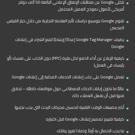
تتخلى Google عن متطلبات الإنفاق الإعلاني البالغة 50 ألف دولار
أمريكي لأصول نموذج العميل المحتمل
تقوم Google بتوسيع دراسات تأثير العلامة التجارية من خلال خيار القياس
المحسن
يضيف Google Tag Manager إعدادًا إرشاديًا لتتبع الشراء في إعلانات
Google
كيفية الإبلاغ عن أداء الدفع لكل نقرة (PPC) دون الكذب على نفسك (أو
رئيسك في العمل)
تعمل Google على جلب إعلانات الخدمات المحلية إلى إعلانات Google
غالبًا ما تكون إجابات الذكاء الاصطناعي حول مواقعك خاطئة – تحقق
منها قبل أن يفعل العملاء ذلك
أكبر مضيعات الوقت التقنية لتحسين محركات البحث التي يجب تجنبها
كيفية تقييم تصميم إعلانات Google قبل اختباره
ما يجب الاتصال به أولاً ولماذا تفوز بياناتك