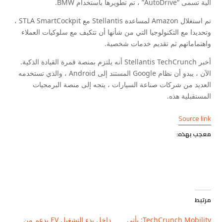
آلية تسمى “AutoDrive” ، تم تطويرها باستخدام BMW.
تم استغلال Amazon لمساعدة Stellantis مع STLA SmartCockpit ،
وتحديدا مع التكنولوجيا التي من شأنها أن تتكيف مع سلوكيات العملاء
واهتماماتهم ثم تقديم خدمات شخصية.
أخبر Stellantis TechCrunch أنه يلتزم بمنصة قمرة القيادة الذكية.
الآن ، يبدو أن نظام Google المستند إلى Android ، والذي تستخدمه
العديد من شركات صناعة السيارات ، يتجه إلى منصة البرمجيات
المستقبلية هذه.
Source link
معجب بهذه:
مرتبط
TechCrunch Mobility: يأتي
داخل بدء التشغيل EV بدعم من