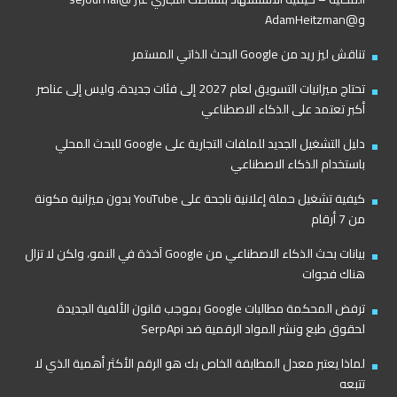
و@AdamHeitzman
تناقش ليز ريد من Google البحث الذاتي المستمر
تحتاج ميزانيات التسويق لعام 2027 إلى فئات جديدة، وليس إلى عناصر
أكبر تعتمد على الذكاء الاصطناعي
دليل التشغيل الجديد للملفات التجارية على Google للبحث المحلي
باستخدام الذكاء الاصطناعي
كيفية تشغيل حملة إعلانية ناجحة على YouTube بدون ميزانية مكونة
من 7 أرقام
بيانات بحث الذكاء الاصطناعي من Google آخذة في النمو، ولكن لا تزال
هناك فجوات
ترفض المحكمة مطالبات Google بموجب قانون الألفية الجديدة
لحقوق طبع ونشر المواد الرقمية ضد SerpApi
لماذا يعتبر معدل المطابقة الخاص بك هو الرقم الأكثر أهمية الذي لا
تتبعه