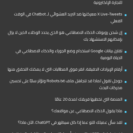
للتجارة الإلكترونية
X Live-Tweets معركتها ضد البريد العشوائي لـ Chatbot في الوقت
الفعلي
إن شحن روبوتات الذكاء الاصطناعي هو الذي يحدد الوكلاء الذين لا يزال
بإمكانهم الاستشهاد بك
تقارن بيانات Google استخدام وضع الجوزاء والذكاء الاصطناعي في
الحياة اليومية
أرقام الإيرادات الدقيقة، انقر فوق المطالبات التي لا يمكنك التحقق منها
جوجل تقول لماذا قد تتجاهل ملف Robots.txt وتؤثر سلبًا على تحسين
محركات البحث
المنصة التي تخطيها فريقك لمدة 20 عامًا
ماذا يقول الذكاء الاصطناعي عن مواقعك؟
لقد سأل عميلك للتو عما إذا كان سيظهر في ChatGPT. الآن ماذا؟