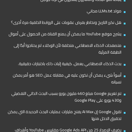
مولد LLMs.txt مجاني
هل نكرر التاريخ ونخاطر بفرض عقوبات على الروابط الخلفية مرة أخرى؟
يشرح موقع YouTube ما يمكن أن يمنع القناة من الحصول على أموال
متصفحات الذكاء الاصطناعي متخلفة لأن الوكلاء لم يحتاجوا أبدًا إلى
الطبقة المرئية
بحث الذكاء الاصطناعي يعمل. كيفية إثبات ذلك باختبارات حقيقية.
أسوأ شيء يمكن أن تكون عليه في مقابلة عمل SEO هو أمر يمكن
نسيانه
تم تغريم Google مبلغ 460 مليون يورو بسبب البحث الذاتي التفضيلي
و430 يورو على Google Play
تقول Google إن AI Max يفتح مليارات عمليات البحث الجديدة التي يمكن
تحقيق الدخل منها
يضيف الإصدار 25 من Google Ads API مقاييس YouTube وأهداف