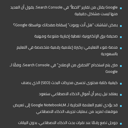
Google يقلل من تقارير “الخطأ” في Search Console. يقول أن العديد
منها ليست مشاكل حقيقية
يمكن لشاشات “هل أنت روبوت” إسقاط صفحاتك بواسطة Google؟
صحيفة برق الإلكترونية: تغطية إخبارية متنوعة ومهنية
منصة ضوء التعليمي: ركيزة إعلامية رقمية متخصصة في التعليم
بالسعودية
متى يتم استخدام “التحقق من الإصلاح” في Search Console، وفقًا لـ
Google
كيفية كتابة محتوى تحسين محركات البحث (SEO) الذي يصنف
يعتقد نيل ريمر أن أموال الذكاء الاصطناعي ستعود
قد يؤدي تغيير العلامة التجارية لـ Google NotebookLM إلى تعريض
موقعك لمزيد من عمليات تجريف الذكاء الاصطناعي
جوجل تضع رقمًا عند نقرات بحث الذكاء الاصطناعي، بدون البيانات