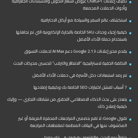
تضيف إعلانات ChatGPT عروض أسعار التحويل والاستثناءات الجغرافية
وأدوات الحملات المجمعة
استكشاف عالم السفر والسياحة مع أركان الاحترافية
كيفية إحياء وحدات SKU الخاصة بالتجارة الإلكترونية التي تم تجاهلها
باستخدام حملة الأداء الأفضل
يقدم محرر إعلانات Google 2.13 دعم AI Max لحملات التسوق
التكلفة الخفية لاستراتيجية “الانتظار والترقب” لتحسين محركات البحث
تم رصد استبعادات دخل الأسرة في حملات الأداء الأفضل
7 أسباب لفشل اختبارات SEO الخاصة بك وكيفية إصلاحها
يتعذر على بحث الذكاء الاصطناعي التحقق من نشاطك التجاري — وإليك
كيفية إصلاح ذلك
تقول Google: لا تقم بتضمين المراجعات المحفزة المزيفة أو غير
المكشوف عنها في البيانات المنظمة لمقتطفات المراجعة
يتباطأ نمو البحث، والناشرون يفكرون في ترك جوجل