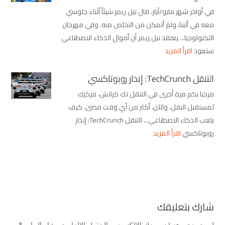
في أواخر شهر مايو/أيار، قال نيل ريمر شيئاً أثناء جلوسي
معه في أثينا، ولم أتمكن من التخلص منه. وفي مهرجان
التكنولوجيا... يعتقد نيل ريمر أن أموال الذكاء الاصطناعي
ستعود
اقرأ المزيد
التنقل TechCrunch: إنذار روبوتاكسي
مرحبا بكم مرة أخرى في التنقل تك كرانش، مركزك
لمستقبل النقل، والآن، أكثر من أي وقت مضى، كيف
يلعب الذكاء الاصطناعي... التنقل TechCrunch: إنذار
روبوتاكسي
اقرأ المزيد
شارك بتعليقك
لن يتم نشر عنوان بريدك الإلكتروني.
الحقول الإلزامية مشار إليها بـ
*