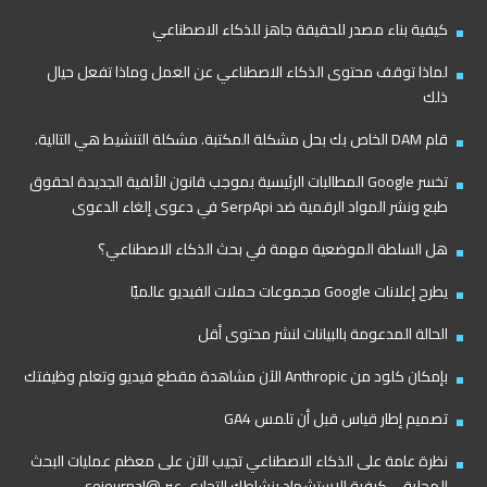
كيفية بناء مصدر للحقيقة جاهز للذكاء الاصطناعي
لماذا توقف محتوى الذكاء الاصطناعي عن العمل وماذا تفعل حيال
ذلك
قام DAM الخاص بك بحل مشكلة المكتبة. مشكلة التنشيط هي التالية.
تخسر Google المطالبات الرئيسية بموجب قانون الألفية الجديدة لحقوق
طبع ونشر المواد الرقمية ضد SerpApi في دعوى إلغاء الدعوى
هل السلطة الموضعية مهمة في بحث الذكاء الاصطناعي؟
يطرح إعلانات Google مجموعات حملات الفيديو عالميًا
الحالة المدعومة بالبيانات لنشر محتوى أقل
بإمكان كلود من Anthropic الآن مشاهدة مقطع فيديو وتعلم وظيفتك
تصميم إطار قياس قبل أن تلمس GA4
نظرة عامة على الذكاء الاصطناعي تجيب الآن على معظم عمليات البحث
المحلية – كيفية الاستشهاد بنشاطك التجاري عبر @sejournal