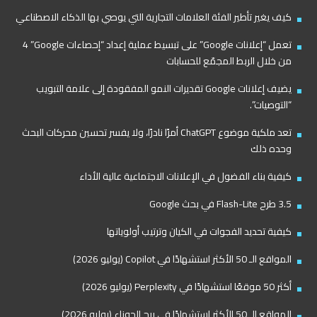
كيف يغير تأطير الفئة العلامات التجارية التي يوصي بها الذكاء الاصطناعي
تعمل “إعلانات Google” على تبسيط عملية إعداد “إحصاءات Google”‏ 4
من خلال الربط المجمّع للحسابات
يضيف إعلانات Google تقديرات النمو المفقودة إلى علامة التبويب
“التوصيات”.
تعد ملكية موضوع ChatGPT أمرًا نادرًا، ولا يفسر تحسين محركات البحث
وحده ذلك
كيفية بناء الفضول في الإعلانات الاجتماعية عالية الأداء
3.5 طرح Flash-Lite في بحث Google
كيفية تحديد الفجوات في الكيان وترتيب أولوياتها
المواقع الـ 50 الأكثر استشهادًا في Copilot (يوليو 2026)
أكثر 50 موقعًا استشهادًا في Perplexity (يوليو 2026)
المواقع الـ 50 الأكثر استشهادًا في برج الجوزاء (يوليو 2026)