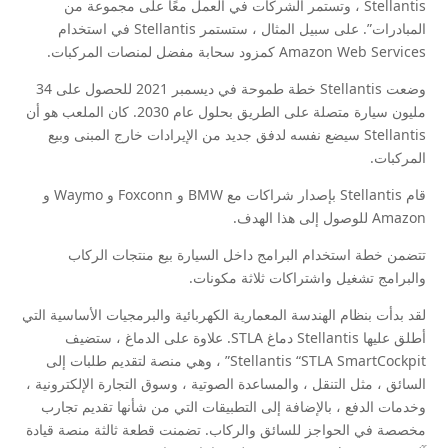
Stellantis ، وتستمر الشركات في العمل معًا على مجموعة من
المبادرات”. على سبيل المثال ، ستستمر Stellantis في استخدام
Amazon Web Services كمزود سحابة مفضل لمنصات المركبات.
وضعت Stellantis خطة طموحة في ديسمبر 2021 للحصول على 34
مليون سيارة متصلة على الطريق بحلول عام 2030. كان الملعب هو أن
Stellantis سيضع نفسه لدفق جديد من الإيرادات خارج المبنى وبيع
المركبات.
قام Stellantis بإصدار شراكات مع BMW و Foxconn و Waymo و
Amazon للوصول إلى هذا الهدف.
تتضمن خطة استخدام البرامج داخل السيارة بيع منتجات الركاب
والبرامج تشغيل واشتراكات ثلاثة مكونات.
لقد بدأت بنظام الهندسة المعمارية الكهربائية والبرمجيات الأساسية التي
أطلق عليها Stellantis دماغ STLA. علاوة على الدماغ ، ستضيف
Stellantis “STLA SmartCockpit” ، وهي منصة لتقديم طلبات إلى
السائق ، مثل التنقل ، والمساعدة الصوتية ، وسوق التجارة الإلكترونية ،
وخدمات الدفع ، بالإضافة إلى التطبيقات التي من شأنها تقديم تجارب
مخصصة في الحواجز للسائق والركاب. تضمنت قطعة ثالثة منصة قيادة