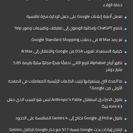
حملة الولاء
تعمل أتمتة إعلانات Google على جعل الإدارة ميزة تنافسية
يتمتع ChatGPT بإمكانية الوصول إلى تعليقات وتقييمات وصور Yelp
تم رصد AI Max في حملات Google Standard Shopping
كيفية الاستعداد لغروب DSA من Google والانتقال إلى AI Max
تظهر أرباح Alphabet للربع الثاني تدفقًا نقديًا مجانيًا سلبيًا بقيمة 5.85
مليار دولار
ما المدة التي يستغرقها ترتيب الكلمات الرئيسية للمعاملات في الصفحة
الأولى من Google؟
يقول الخبراء إن استغلال Anthropic’s Fable ليس هو السبب الذي جعل
Kimi K3 جيدًا
يقول Pichai إن Google تحتاج إلى Gemini 4 للمنافسة على الحدود
ارتفاع إيرادات بحث Google بنسبة 17% مع ذكر Google لتكامل Gemini