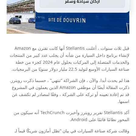
اركان سياحة وسفر
قبل ثلاث سنوات ، أعلنت Stellantis أنها كانت تقترن مع Amazon
لإنشاء برنامج داخل السيارة من شأنه أن يجلب عدد كبير من المنتجات
والخدمات المتصلة إلى المركبات بحلول عام 2024 كجزء من خطة
صناعة السيارات الأوسع لتوليد 22.5 مليار دولار سنويًا من البرمجيات.
هذا لم يحدث أبدا. والآن ، فإن الشراكة “تنتهي” ، حسبما ذكرت رويترز.
ذكرت المقالة أيضًا أن موظفي Amazon الذين يعملون في المشروع
قد تم إعادة تعيينه أو تركه على الشركة ، وفقًا لمصادر لم تكشف عن
اسمها.
أكد Stellantis تقرير رويترز وأخبرت TechCrunch أنه سيكون من
المحور نظامًا قائمًا على Android.
وقالت شركة صناعة السيارات في بيان “تظل أمازون شريكًا قيماً لـ