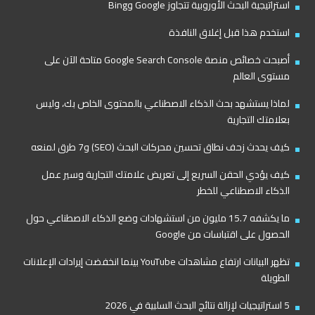
استراتيجية البحث الأوروبية تتجاوز Google وBing
استخدم هذا قبل إغلاق النافذة
أصبحت خصائص منصة Google Search Console متاحة الآن على
مستوى العالم
لماذا يستشهد بحث الذكاء الاصطناعي بالمحتوى الخاص بك، وليس
بعلامتك التجارية
كيف يحدث زحف نطاق تحسين محركات البحث (SEO) و7 طرق لمنعه
كيف يؤدي الحقن السريع إلى تعريض علامتك التجارية وسير عمل
الذكاء الاصطناعي للخطر
ما يكشفه 15.7 مليون من استشهادات وضع الذكاء الاصطناعي حول
الحصول على اقتباسات من Google
تظهر البيانات ارتفاع مشاهدات YouTube بينما انخفضت إيرادات الإعلانات
الطويلة
5 استراتيجيات لإزالة نتائج البحث السلبية في 2026