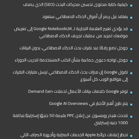
كيفية كتابة محتوى تحسين محركات البحث (SEO) الذي يصنف
يعتقد نيل ريمر أن أموال الذكاء الاصطناعي ستعود
قد يؤدي تغيير العلامة التجارية لـ Google NotebookLM إلى تعريض
موقعك لمزيد من عمليات تجريف الذكاء الاصطناعي
جوجل تضع رقمًا عند نقرات بحث الذكاء الاصطناعي، بدون البيانات
جوجل تواجه دعوى جماعية بشأن الكتب المستخدمة لتدريب الجوزاء
تقول Google إن ميزات بحث الذكاء الاصطناعي ترسل مليارات النقرات
إلى مواقع الويب كل أسبوع
توفر Google خلاصات بيانات الأعمال لحملات Demand Gen
يتم طرح أهم الأخبار في Google AI Overviews
تتحدث هيذر روبنسون عن إعلان PPC بقيمة 50 جنيهًا إسترلينيًا بتكلفة
1000 جنيه إسترليني
تحظر إعلانات خرائط Apple الخدمات المنزلية وأجهزة الصراف الآلي