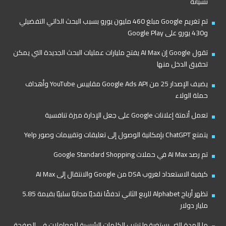
نسيانه
تم تغريم Google مبلغ 460 مليون يورو بسبب البحث الذاتي التفضيلي
و430 يورو على Google Play
تقول Google إن AI Max يفتح مليارات عمليات البحث الجديدة التي يمكن
تحقيق الدخل منها
يضيف الإصدار 25 من Google Ads API مقاييس YouTube وأهداف
حملة الولاء
تعمل أتمتة إعلانات Google على جعل الإدارة ميزة تنافسية
يتمتع ChatGPT بإمكانية الوصول إلى تعليقات وتقييمات وصور Yelp
تم رصد AI Max في حملات Google Standard Shopping
كيفية الاستعداد لغروب DSA من Google والانتقال إلى AI Max
تظهر أرباح Alphabet للربع الثاني تدفقًا نقديًا مجانيًا سلبيًا بقيمة 5.85
مليار دولار
ما المدة التي يستغرقها ترتيب الكلمات الرئيسية للمعاملات في الصفحة