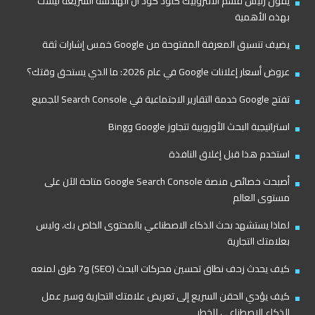
يقول رئيس قسم الأنثروبيك كلود كود أن الهندسة السريعة ليست
بهذه الأهمية
يضيف تنسيق المعرفة المفتوحة من Google خمس إشارات ثقة
عروض أسعار إعلانات Google في عام 2026: ما الذي يستحق وقتك؟
تفتح Google خدمة التقارير الاجتماعية في Search Console للجميع
استراتيجية البحث الأوروبية تتجاوز Google وBing
استخدم هذا قبل إغلاق النافذة
أصبحت خصائص منصة Google Search Console متاحة الآن على
مستوى العالم
لماذا يستشهد بحث الذكاء الاصطناعي بالمحتوى الخاص بك، وليس
بعلامتك التجارية
كيف يحدث زحف نطاق تحسين محركات البحث (SEO) و7 طرق لمنعه
كيف يؤدي الحقن السريع إلى تعريض علامتك التجارية وسير عمل
الذكاء الاصطناعي للخطر