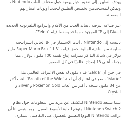
يهدف التطبيق إلى تقديم أخبار يومية حول مختلف ألعاب Nintendo ،
ويمكن للمستخدمين تخصيص التطبيق لتحديد أولويات امتيازاتهم
المفضلة.
عبر صناعة الترفيه ، هناك العديد من الأفلام والبرامج التلفزيونية الجديدة
استنادًا إلى IP الموجود ، مما قد يسقط فيلم “Zelda”.
بالنسبة إلى Nintendo ، أثبت الاستثمار في IP الحالي استراتيجية
سليمة من الناحية المالية. حقق فيلمه “Super Mario Bros” 1.3 مليار
دولار في شباك التذاكر بميزانية إنتاج بقيمة 100 مليون دولار ، مما
يجعله أعلى 18 إصدارًا عالميًا في كل العصور.
في حين أن “Zelda” قد لا يكون له نفس الاعتراف العالمي مثل
“Mario” ، ضع في اعتبارك أن لعبة “Breath of the Wild” باعت أكثر
من 34 مليون نسخة ، أكثر من ألعاب Pokémon Gold و Silver و
Crystal.
بينما تستعد Nintendo للكشف عن مزيد من المعلومات حول نظام
Nintendo Switch 2 المتوقع للغاية الأسبوع المقبل ، ربما ينبغي لنا أن
نراقب Nintendo اليوم! التطبيق للحصول على التفاصيل المبكرة.