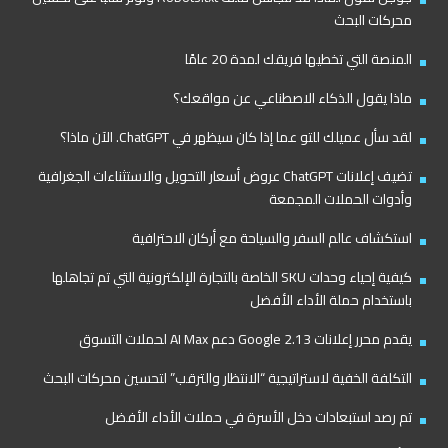
محركات البحث
المنصة التي تخطيها فريقك لمدة 20 عامًا
ماذا يقول الذكاء الاصطناعي عن مواقعك؟
لقد سأل عميلك للتو عما إذا كان سيظهر في ChatGPT. الآن ماذا؟
تضيف إعلانات ChatGPT عروض أسعار التحويل والاستثناءات الجغرافية
وأدوات الحملات المجمعة
استكشاف عالم السفر والسياحة مع أركان الاحترافية
كيفية إحياء وحدات SKU الخاصة بالتجارة الإلكترونية التي تم تجاهلها
باستخدام حملة الأداء الأفضل
يقدم محرر إعلانات Google 2.13 دعم AI Max لحملات التسوق
التكلفة الخفية لاستراتيجية “الانتظار والترقب” لتحسين محركات البحث
تم رصد استبعادات دخل الأسرة في حملات الأداء الأفضل