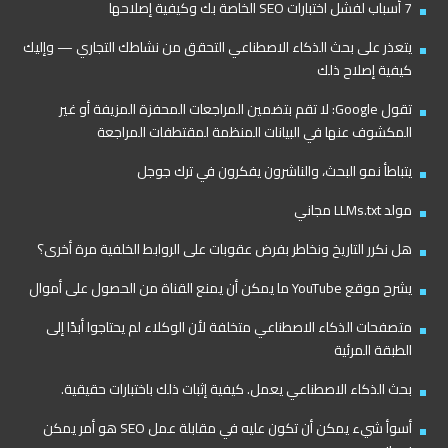
7 أسباب لفشل اختبارات SEO الخاصة بك وكيفية إصلاحها
يتعذر على بحث الذكاء الاصطناعي التحقق من نشاطك التجاري — وإليك
كيفية إصلاح ذلك
تقول Google: لا تقم بتضمين المراجعات المحفزة المزيفة أو غير
المكشوف عنها في البيانات المنظمة لمقتطفات المراجعة
يتباطأ نمو البحث، والناشرون يفكرون في ترك جوجل
مولد LLMs.txt مجاني
هل نكرر التاريخ ونخاطر بفرض عقوبات على الروابط الخلفية مرة أخرى؟
يشرح موقع YouTube ما يمكن أن يمنع القناة من الحصول على أموال
متصفحات الذكاء الاصطناعي متخلفة لأن الوكلاء لم يحتاجوا أبدًا إلى
الطبقة المرئية
بحث الذكاء الاصطناعي يعمل. كيفية إثبات ذلك باختبارات حقيقية.
أسوأ شيء يمكن أن تكون عليه في مقابلة عمل SEO هو أمر يمكن