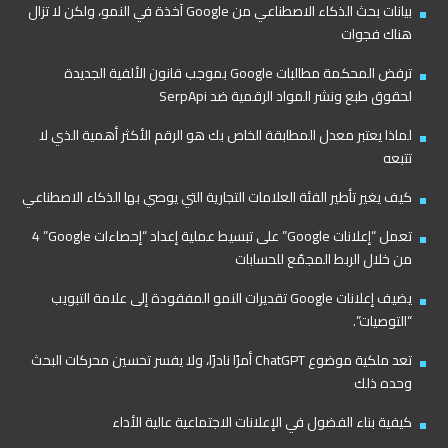
بيانات بحث الذكاء الاصطناعي من Google آخذة في النمو، ولكن لا تزال
هناك فجوات
ترفض المحكمة مطالبات Google بموجب قانون الألفية الجديدة
لحقوق طبع ونشر المواد الرقمية ضد SerpApi
لماذا يعتبر معدل المطابقة الخاص بك هو الرقم الأكثر أهمية الذي لا
تتبعه
كيف يغير تأطير الفئة العلامات التجارية التي يوصي بها الذكاء الاصطناعي
تعمل “إعلانات Google” على تبسيط عملية إعداد “إحصاءات Google”‏ 4
من خلال الربط المجمّع للحسابات
يضيف إعلانات Google تقديرات النمو المفقودة إلى علامة التبويب
“التوصيات”.
تعد ملكية موضوع ChatGPT أمرًا نادرًا، ولا يفسر تحسين محركات البحث
وحده ذلك
كيفية بناء الفضول في الإعلانات الاجتماعية عالية الأداء