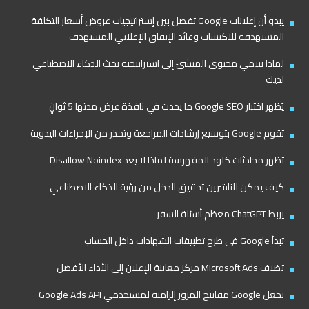
يبدو أن إعلانات Google تفصل بين إستراتيجيات عروض أسعار التكلفة
المستهدفة للاكتساب وعائد الإنفاق الإعلاني المستهدف
لماذا ينتمي محتوى المنشئ إلى استراتيجية بحث الذكاء الاصطناعي
لديك
يُظهر اختبار Google SEO ما يحدث في نافذة عرض مدتها 5 ثوانٍ
تقوم Google بتوسيع إرشادات المراجعة وتحذر من الإجراءات اليدوية
تظهر محادثات كلود المفهرسة لماذا لا يعد Disallow Noindex
كيف يمكن للناشرين تحقيق الدخل من رؤية الذكاء الاصطناعي
يربط ChatGPT معظم أسئلة السفر
تبدأ Google في طرح تطبيقات الشهادات داخل الحساب
تضيف Microsoft Ads مركز معاينة الإعلان إلى الأداء الأفضل
تجعل Google مفاتيح المرور إلزامية لمستخدمي Google Ads API