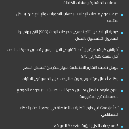
للعملات المشفرة وسندات الكفالة
كيف تقوم منصات الإعلانات بحساب التحويلات والإبلاغ عنها بشكل
مختلف
كيفية الإبلاغ عن نتائج تحسين محركات البحث (SEO) التي يهتم بها
المديرون التنفيذيون بالفعل
أفيناش كوشيك يقول أعد التفاوض الآن – رسوم تحسين محركات البحث
أقل بنسبة 25% إلى 75%
جوجل تضيف التقارير الاجتماعية. مولر يحذر من تخفيض السعر
وكلاء أعمال ميتا موجودون هنا. يجب على المسوقين الانتباه
تشرح Google اتصال تحسين محركات البحث (SEO) بجودة الموقع
بالصفحات غير المفهرسة
تبدأ Google في طرح التطبيقات المتصلة في وضع البحث بالذكاء
الاصطناعي
5 مسرحيات لتعزيز الرؤية متعددة المواقع