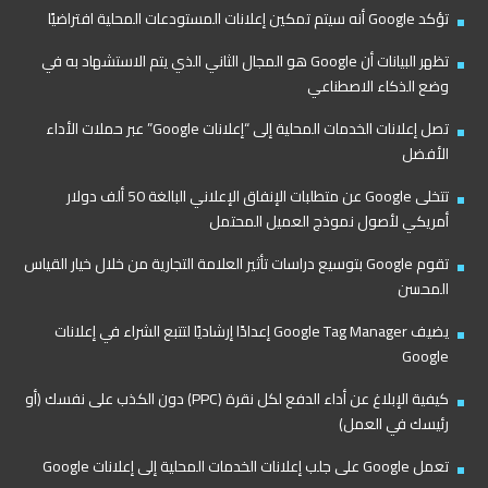
تؤكد Google أنه سيتم تمكين إعلانات المستودعات المحلية افتراضيًا
تظهر البيانات أن Google هو المجال الثاني الذي يتم الاستشهاد به في
وضع الذكاء الاصطناعي
تصل إعلانات الخدمات المحلية إلى “إعلانات Google” عبر حملات الأداء
الأفضل
تتخلى Google عن متطلبات الإنفاق الإعلاني البالغة 50 ألف دولار
أمريكي لأصول نموذج العميل المحتمل
تقوم Google بتوسيع دراسات تأثير العلامة التجارية من خلال خيار القياس
المحسن
يضيف Google Tag Manager إعدادًا إرشاديًا لتتبع الشراء في إعلانات
Google
كيفية الإبلاغ عن أداء الدفع لكل نقرة (PPC) دون الكذب على نفسك (أو
رئيسك في العمل)
تعمل Google على جلب إعلانات الخدمات المحلية إلى إعلانات Google