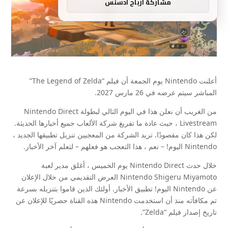
مشاركة ارباح ادسنس
أعلنت Nintendo يوم الجمعة أن فيلم “The Legend of Zelda”
المباشر سيتم عرضه في 26 مارس 2027.
من الغريب أن نعلن هذا في اليوم التالي لبطولة Nintendo Direct
Livestream ، حيث عادة ما تفريغ شركة الألعاب جميع أخبارها الحديثة.
لكن هذا كان مقصودًا. تريد الشركة من المعجبين تنزيل تطبيقها الجديد ،
Nintendo اليوم! – نعم ، هذا التعجب هو فعلهم – لتعلم آخر الأخبار.
خلال حدث Nintendo Direct يوم الخميس ، أغلق مدير لعبة
Nintendo Shigeru Miyamoto العرض التقديمي من خلال الإعلان
عن Nintendo اليوم! تطبيق الأخبار. أولئك الذين قاموا بتنزيله بسرعة
تم مكافأته منذ أن استخدمت Nintendo هذه القناة حصريًا للإعلان عن
تاريخ إصدار فيلم “Zelda”.