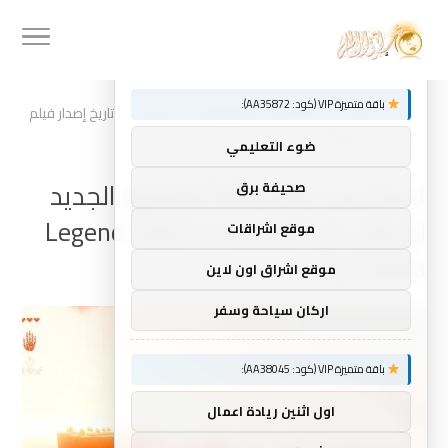
توصيات :
×
باقة متميزة VIP (كود: AA35872):
Home
»
استخدمت Nintendo تطبيقها الجديد للإعلان عن تاريخ إصدار فيلم
“Legend of Zelda”
ضوء التعليمي
استخدمت Nintendo تطبيقها الجديد
صحيفة برق
للإعلان عن تاريخ إصدار فيلم “Legend
موقع اشراقات
of Zelda”
موقع اشراق اون لاين
اركان سياحة وسفر
باقة متميزة VIP (كود: AA38045):
اول اثنين ريادة اعمال