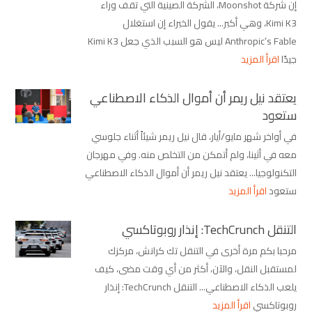
إن شركة Moonshot، الشركة الصينية التي تقف وراء
Kimi K3، وهي أكبر... يقول الخبراء إن استغلال
Anthropic’s Fable ليس هو السبب الذي جعل Kimi K3
جيدًا
اقرأ المزيد
يعتقد نيل ريمر أن أموال الذكاء الاصطناعي
ستعود
في أواخر شهر مايو/أيار، قال نيل ريمر شيئاً أثناء جلوسي
معه في أثينا، ولم أتمكن من التخلص منه. وفي مهرجان
التكنولوجيا... يعتقد نيل ريمر أن أموال الذكاء الاصطناعي
ستعود
اقرأ المزيد
التنقل TechCrunch: إنذار روبوتاكسي
مرحبا بكم مرة أخرى في التنقل تك كرانش، مركزك
لمستقبل النقل، والآن، أكثر من أي وقت مضى، كيف
يلعب الذكاء الاصطناعي... التنقل TechCrunch: إنذار
روبوتاكسي
اقرأ المزيد