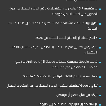
ما يكشفه 15.7 مليون من استشهادات وضع الذكاء الاصطناعي حول
الحصول على اقتباسات من Google
تظهر البيانات ارتفاع مشاهدات YouTube بينما انخفضت إيرادات الإعلانات
الطويلة
5 استراتيجيات لإزالة نتائج البحث السلبية في 2026
كيف يقلل تحسين محركات البحث (SEO) من تكاليف اكتساب العملاء
المختلطين
قامت Google بفهرسة محادثات Claude لأن Anthropic لم تمنع
محادثاتك الخاصة من محركات البحث
اختبار نسخة الإعلان التلقائية لبرنامج إعلانات Google AI Max
تطرح Google تصنيفات محتوى الذكاء الاصطناعي في استوديو الأصول
نراكم في سان دييغو أو بوسطن
الإسناد مقابل التزايدية: لماذا تحتاج إلى كليهما