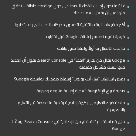
غالبًا ما تكون إجابات الذكاء الاصطناعي حول مواقعك خاطئة – تحقق
منها قبل أن يفعل العملاء ذلك
أكبر مضيعات الوقت التقنية لتحسين محركات البحث التي يجب تجنبها
كيفية تقييم تصميم إعلانات Google قبل اختباره
ما يجب الاتصال به أولاً ولماذا تفوز بياناتك
Google يقلل من تقارير “الخطأ” في Search Console. يقول أن العديد
منها ليست مشاكل حقيقية
يمكن لشاشات “هل أنت روبوت” إسقاط صفحاتك بواسطة Google؟
صحيفة برق الإلكترونية: تغطية إخبارية متنوعة ومهنية
منصة ضوء التعليمي: ركيزة إعلامية رقمية متخصصة في التعليم
بالسعودية
متى يتم استخدام “التحقق من الإصلاح” في Search Console، وفقًا لـ
Google