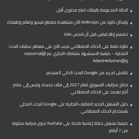
الحالة المدعومة بالبيانات لنشر محتوى أقل
بإمكان كلود من Anthropic الآن مشاهدة مقطع فيديو وتعلم وظيفتك
تصميم إطار قياس قبل أن تلمس GA4
نظرة عامة على الذكاء الاصطناعي تجيب الآن على معظم عمليات البحث
المحلية – كيفية الاستشهاد بنشاطك التجاري عبر @sejournal
و@AdamHeitzman
تناقش ليز ريد من Google البحث الذاتي المستمر
تحتاج ميزانيات التسويق لعام 2027 إلى فئات جديدة، وليس إلى عناصر
أكبر تعتمد على الذكاء الاصطناعي
دليل التشغيل الجديد للملفات التجارية على Google للبحث المحلي
باستخدام الذكاء الاصطناعي
كيفية تشغيل حملة إعلانية ناجحة على YouTube بدون ميزانية مكونة
من 7 أرقام