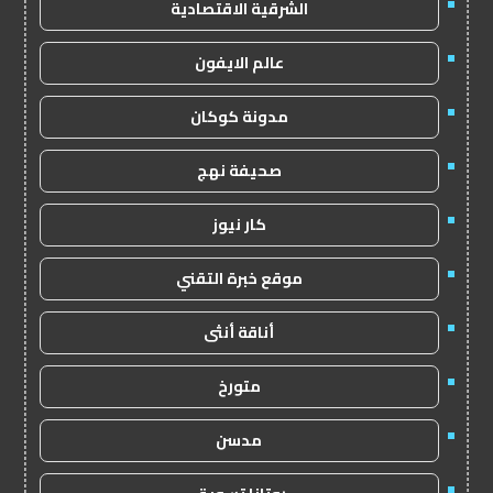
الشرقية الاقتصادية
عالم الايفون
مدونة كوكان
صحيفة نهج
كار نيوز
موقع خبرة التقني
أناقة أنثى
متورخ
مدسن