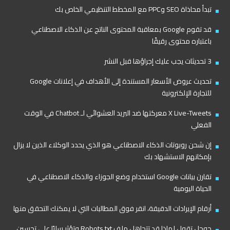
تبدأ محاذاة SEO وPPC مع المخطط التنظيمي الخاص بك
قد تقوم Google بمعاقبة المحتوى الناتج عن الذكاء الاصطناعي
باعتباره محتوى رقيقًا
3 تحديثات يجب عليك إجراؤها قبل النشر
تحديث عروض الأسعار المستندة إلى الأهداف في إعلانات Google
للتجارة الإلكترونية
X Live-Tweets معركتها ضد البريد العشوائي لـ Chatbot في الوقت
الفعلي
إن شحن روبوتات الذكاء الاصطناعي هو الذي يحدد الوكلاء الذين لا يزال
بإمكانهم الاستشهاد بك
تقارن بيانات Google استخدام وضع الجوزاء والذكاء الاصطناعي في
الحياة اليومية
أرقام الإيرادات الدقيقة، انقر فوق المطالبات التي لا يمكنك التحقق منها
جوجل تقول لماذا قد تتجاهل ملف Robots.txt وتؤثر سلبًا على تحسين