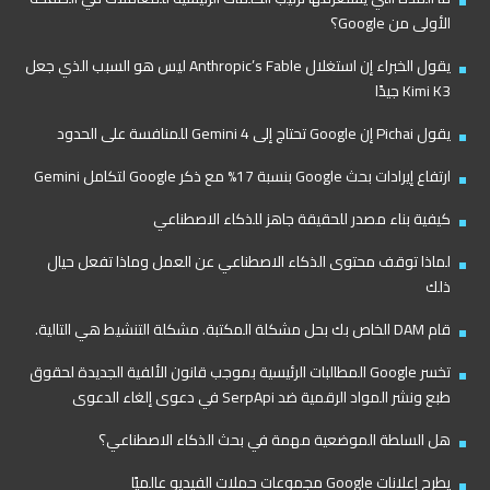
الأولى من Google؟
يقول الخبراء إن استغلال Anthropic’s Fable ليس هو السبب الذي جعل
Kimi K3 جيدًا
يقول Pichai إن Google تحتاج إلى Gemini 4 للمنافسة على الحدود
ارتفاع إيرادات بحث Google بنسبة 17% مع ذكر Google لتكامل Gemini
كيفية بناء مصدر للحقيقة جاهز للذكاء الاصطناعي
لماذا توقف محتوى الذكاء الاصطناعي عن العمل وماذا تفعل حيال
ذلك
قام DAM الخاص بك بحل مشكلة المكتبة. مشكلة التنشيط هي التالية.
تخسر Google المطالبات الرئيسية بموجب قانون الألفية الجديدة لحقوق
طبع ونشر المواد الرقمية ضد SerpApi في دعوى إلغاء الدعوى
هل السلطة الموضعية مهمة في بحث الذكاء الاصطناعي؟
يطرح إعلانات Google مجموعات حملات الفيديو عالميًا