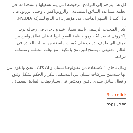
كل هذا يترجم إلى البرامج الرخيصة التي يتم تشغيلها واستخدامها في
أنظمة مساعدة السائق المتقدمة ، والروبوتاكس ، وحتى الروبوتات ،
قال كيندال الشهر الماضي في مؤتمر GTC التابع لشركة NVIDIA.
أشار المتحدث الرسمي باسم نيسان شيرو ناجاي في رسالة بريد
إلكتروني تجسد AI ، وهو منظمة العفو الدولية على نطاق واسع من
طرف إلى طرف تدريب على كميات واسعة من بيانات القيادة في
العالم الحقيقي ، يسمح للبرنامج بالتكيف مع بيئات مختلفة ومنصات
مركبة.
وقال ناجاي: “الاستفادة من تكنولوجيا نيسان و AI’s AI ، نحن واثقون من
أنها ستسمح لمركبات نيسان في المستقبل بتكرار الحكم بشكل وثيق
وأفعال سائق بشري دقيق ومختص في سيناريوهات القيادة المعقدة”.
Source link
معجب بهذه: