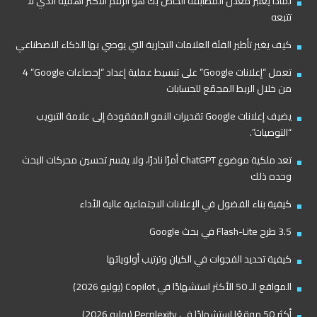
لماذا يعتبر معدل المطابقة الخاص بك هو الرقم الأكثر أهمية الذي لا
تتبعه
كيف يغير تأطير الفئة العلامات التجارية التي يوصي بها الذكاء الاصطناعي
تعمل “إعلانات Google” على تبسيط عملية إعداد “إحصاءات Google”‏ 4
من خلال الربط المجمّع للحسابات
يضيف إعلانات Google تقديرات النمو المفقودة إلى علامة التبويب
“التوصيات”.
تعد ملكية موضوع ChatGPT أمرًا نادرًا، ولا يفسر تحسين محركات البحث
وحده ذلك
كيفية بناء الفضول في الإعلانات الاجتماعية عالية الأداء
3.5 طرح Flash-Lite في بحث Google
كيفية تحديد الفجوات في الكيان وترتيب أولوياتها
المواقع الـ 50 الأكثر استشهادًا في Copilot (يوليو 2026)
أكثر 50 موقعًا استشهادًا في Perplexity (يوليو 2026)