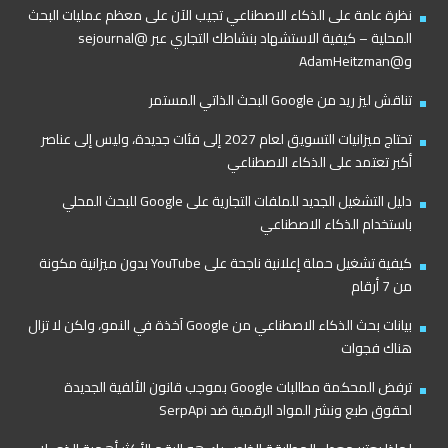
نظرة عامة على الذكاء الاصطناعي تجيب الآن على معظم عمليات البحث
المحلية – كيفية الاستشهاد بنشاطك التجاري عبر @sejournal
و@AdamHeitzman
تناقش ليز ريد من Google البحث الذاتي المستمر
تحتاج ميزانيات التسويق لعام 2027 إلى فئات جديدة، وليس إلى عناصر
أكبر تعتمد على الذكاء الاصطناعي
دليل التشغيل الجديد للملفات التجارية على Google للبحث المحلي
باستخدام الذكاء الاصطناعي
كيفية تشغيل حملة إعلانية ناجحة على YouTube بدون ميزانية مكونة
من 7 أرقام
بيانات بحث الذكاء الاصطناعي من Google آخذة في النمو، ولكن لا تزال
هناك فجوات
ترفض المحكمة مطالبات Google بموجب قانون الألفية الجديدة
لحقوق طبع ونشر المواد الرقمية ضد SerpApi