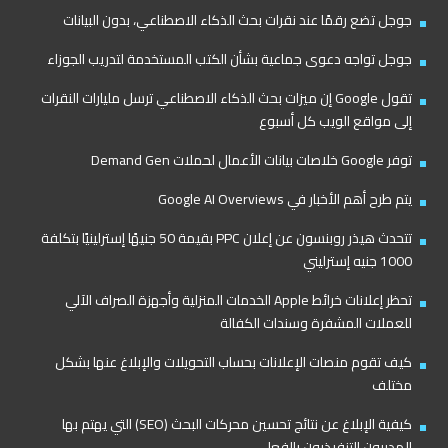
جوجل تضع رقمًا عند نقرات بحث الذكاء الاصطناعي، بدون البيانات
جوجل تواجه دعوى جماعية بشأن الكتب المستخدمة لتدريب الجوزاء
تقول Google إن ميزات بحث الذكاء الاصطناعي ترسل مليارات النقرات
إلى مواقع الويب كل أسبوع
توفر Google خلاصات بيانات الأعمال لحملات Demand Gen
يتم طرح أهم الأخبار في Google AI Overviews
تتحدث هيذر روبنسون عن إعلان PPC بقيمة 50 جنيهًا إسترلينيًا بتكلفة
1000 جنيه إسترليني
تحظر إعلانات خرائط Apple الخدمات المنزلية وأجهزة الصراف الآلي
للعملات المشفرة وسندات الكفالة
كيف تقوم منصات الإعلانات بحساب التحويلات والإبلاغ عنها بشكل
مختلف
كيفية الإبلاغ عن نتائج تحسين محركات البحث (SEO) التي يهتم بها
المديرون التنفيذيون بالفعل