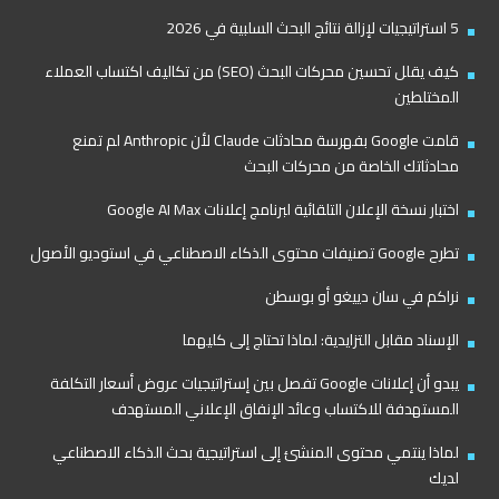
5 استراتيجيات لإزالة نتائج البحث السلبية في 2026
كيف يقلل تحسين محركات البحث (SEO) من تكاليف اكتساب العملاء
المختلطين
قامت Google بفهرسة محادثات Claude لأن Anthropic لم تمنع
محادثاتك الخاصة من محركات البحث
اختبار نسخة الإعلان التلقائية لبرنامج إعلانات Google AI Max
تطرح Google تصنيفات محتوى الذكاء الاصطناعي في استوديو الأصول
نراكم في سان دييغو أو بوسطن
الإسناد مقابل التزايدية: لماذا تحتاج إلى كليهما
يبدو أن إعلانات Google تفصل بين إستراتيجيات عروض أسعار التكلفة
المستهدفة للاكتساب وعائد الإنفاق الإعلاني المستهدف
لماذا ينتمي محتوى المنشئ إلى استراتيجية بحث الذكاء الاصطناعي
لديك