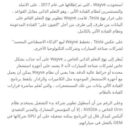
استحوذت Wayve ، التي تم إطلاقها في عام 2017 ، على الانتباه
والمستثمرين لنظام القيادة الآلي ، وهو التعلم الذاتي مقابل القواعد ،
على غرار نهج Tesla. قامت Wayve بتطوير نهج التعلم القائم على
البيانات من طرف إلى طرف من أجل “العيون على” القيادة المدعومة
ونظام القيادة الآلي بالكامل.
على عكس Tesla ، تخطط Wayve لبيع “الذكاء الاصطناعي المجسد”
لشركات صناعة السيارات وشركات التكنولوجيا الأخرى.
يُنظر إلى نهج التعلم الذاتي الخاص بـ Wayve على أنه جذاب بشكل
خاص لشركات صناعة السيارات لأنه لا يعتمد على أجهزة استشعار
محددة أو خرائط عالية الدقة. هذا يعني أن نظام Wayve يمكن أن يعمل
مع أجهزة الاستشعار الموجودة مثل الكاميرات والرادار. يلتقط برنامج
القيادة الآلي بيانات من تلك المستشعرات ، والتي تُعلم مباشرة قرارات
القيادة بالنظام.
وعلى الرغم من أن أسطول تطوير شركة بدء التشغيل يستخدم نظام
Orin الخاص بـ NVIDIA ، إلا أن المؤسس المشارك والمدير التنفيذي
أليكس كيندال قال إن البرنامج يمكنه تشغيله على أي GPU شركائها في
OEM بالفعل في سياراتهم.