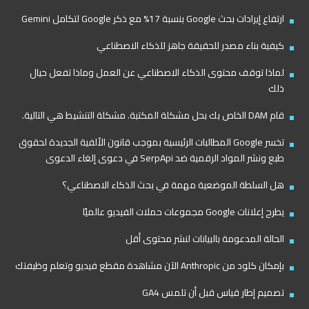
ارتفاع إيرادات بحث Google بنسبة 17% مع ذكر Google لتكامل Gemini
كيفية بناء مصدر للحقيقة جاهز للذكاء الاصطناعي
لماذا توقف محتوى الذكاء الاصطناعي عن العمل وماذا تفعل حيال
ذلك
قام DAM الخاص بك بحل مشكلة المكتبة. مشكلة التنشيط هي التالية.
تخسر Google المطالبات الرئيسية بموجب قانون الألفية الجديدة لحقوق
طبع ونشر المواد الرقمية ضد SerpApi في دعوى إلغاء الدعوى
هل السلطة الموضعية مهمة في بحث الذكاء الاصطناعي؟
يطرح إعلانات Google مجموعات حملات الفيديو عالميًا
الحالة المدعومة بالبيانات لنشر محتوى أقل
بإمكان كلود من Anthropic الآن مشاهدة مقطع فيديو وتعلم وظيفتك
تصميم إطار قياس قبل أن تلمس GA4