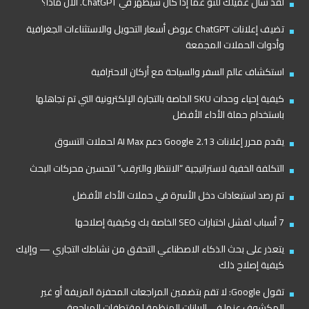
لقد سأل عميلك للتو عما إذا كان سيظهر في ChatGPT. الآن ماذا؟
تضيف إعلانات ChatGPT عروض أسعار التحويل والاستثناءات الجغرافية
وأدوات الحملات المجمعة
استكشاف عالم السفر والسياحة مع أركان الاحترافية
كيفية إحياء وحدات SKU الخاصة بالتجارة الإلكترونية التي تم تجاهلها
باستخدام حملة الأداء الأفضل
يقدم محرر إعلانات Google 2.13 دعم AI Max لحملات التسوق
التكلفة الخفية لاستراتيجية “الانتظار والترقب” لتحسين محركات البحث
تم رصد استبعادات دخل الأسرة في حملات الأداء الأفضل
7 أسباب لفشل اختبارات SEO الخاصة بك وكيفية إصلاحها
يتعذر على بحث الذكاء الاصطناعي التحقق من نشاطك التجاري — وإليك
كيفية إصلاح ذلك
تقول Google: لا تقم بتضمين المراجعات المحفزة المزيفة أو غير
المكشوف عنها في البيانات المنظمة لمقتطفات المراجعة