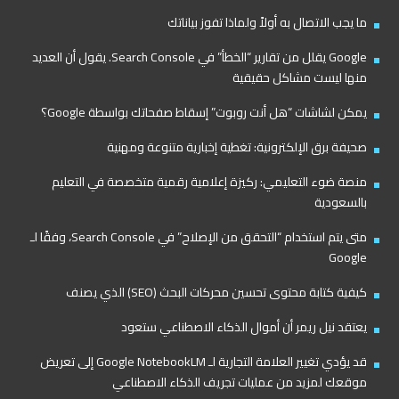
ما يجب الاتصال به أولاً ولماذا تفوز بياناتك
Google يقلل من تقارير “الخطأ” في Search Console. يقول أن العديد
منها ليست مشاكل حقيقية
يمكن لشاشات “هل أنت روبوت” إسقاط صفحاتك بواسطة Google؟
صحيفة برق الإلكترونية: تغطية إخبارية متنوعة ومهنية
منصة ضوء التعليمي: ركيزة إعلامية رقمية متخصصة في التعليم
بالسعودية
متى يتم استخدام “التحقق من الإصلاح” في Search Console، وفقًا لـ
Google
كيفية كتابة محتوى تحسين محركات البحث (SEO) الذي يصنف
يعتقد نيل ريمر أن أموال الذكاء الاصطناعي ستعود
قد يؤدي تغيير العلامة التجارية لـ Google NotebookLM إلى تعريض
موقعك لمزيد من عمليات تجريف الذكاء الاصطناعي