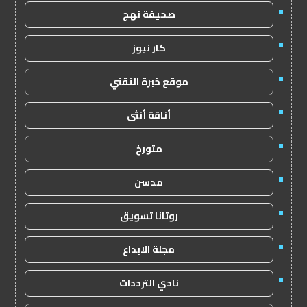
صحيفة نهج
كار نيوز
موقع خبرة التقني
أناقة أنثى
متورخ
مدسن
روتانا تسويق
مجلة الابداع
نادي الترددات