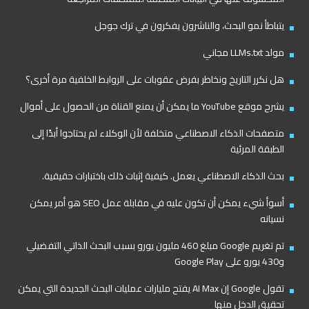
يتباطأ نمو البحث، والناشرون يفكرون في ترك جوجل
مولد LLMs.txt مجاني
هل نكرر التاريخ ونخاطر بفرض عقوبات على الروابط الخلفية مرة أخرى؟
يشرح موقع YouTube ما يمكن أن يمنع القناة من الحصول على أموال
متصفحات الذكاء الاصطناعي متخلفة لأن الوكلاء لم يحتاجوا أبدًا إلى
الطبقة المرئية
بحث الذكاء الاصطناعي يعمل. كيفية إثبات ذلك باختبارات حقيقية.
أسوأ شيء يمكن أن تكون عليه في مقابلة عمل SEO هو أمر يمكن
نسيانه
تم تغريم Google مبلغ 460 مليون يورو بسبب البحث الذاتي التفضيلي
و430 يورو على Google Play
تقول Google إن AI Max يفتح مليارات عمليات البحث الجديدة التي يمكن
تحقيق الدخل منها