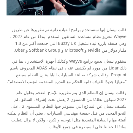
قالت نيسان إنها ستستخدم برامج القيادة ذاتية تم تطويرها عن طريق
Wayve لتعزيز نظام مساعدة السائقين المتقدم ابتداءً من عام 2027 ،
وهي صفقة بارزة لبدء تشغيل Buzzy UK التي جمعت أكثر من 1.3
مليار دولار من Nvidia و Microsoft و Softbank Group و Uber.
ستقوم نيسان بدمج برامج Wayve وكذلك أجهزة الاستشعار ، بما في
ذلك Lidar من مورد لم يكشف عنه ، في نظام ADAS المعروف باسم
Propilot. وقالت شركة صناعة السيارات اليابانية إن النظام سيضع
“معيارًا جديدًا للقيادة ذاتية الحكم مع القدرة المتقدمة لتجنب الاصطدام”.
وقالت نيسان إن النظام الذي يتم تطويره للإنتاج الضخم بحلول عام
2027 سيكون نظامًا من المستوى 2 يعمل تحت إشراف السائق. لم
تكشف نيسان عن النماذج التي سيتوفر فيها النظام. المستوى 2 ، على
النحو المحدد من قبل جمعية مهندسي السيارات ، يعني أن النظام يمكنه
أتمتة مهام القيادة المتعددة مثل التوجيه والكبح ، ولكن لا يزال يتطلب
سائقًا للحفاظ على السيطرة في جميع الأوقات.