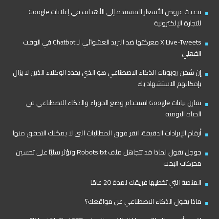
تحديث عروض الأسعار المستندة إلى الأهداف في إعلانات Google
للتجارة الإلكترونية
X Live-Tweets معركتها ضد البريد العشوائي لـ Chatbot في الوقت
الفعلي
إن شحن روبوتات الذكاء الاصطناعي هو الذي يحدد الوكلاء الذين لا يزال
بإمكانهم الاستشهاد بك
تقارن بيانات Google استخدام وضع الجوزاء والذكاء الاصطناعي في
الحياة اليومية
أرقام الإيرادات الدقيقة، انقر فوق المطالبات التي لا يمكنك التحقق منها
جوجل تقول لماذا قد تتجاهل ملف Robots.txt وتؤثر سلبًا على تحسين
محركات البحث
المنصة التي تخطيها فريقك لمدة 20 عامًا
ماذا يقول الذكاء الاصطناعي عن مواقعك؟