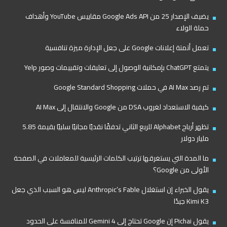
يضيف الإصدار 25 من Google Ads API مقاييس YouTube وأهداف
حملة الولاء
تعمل أتمتة إعلانات Google على جعل الإدارة ميزة تنافسية
يتمتع ChatGPT بإمكانية الوصول إلى تعليقات وتقييمات وصور Yelp
تم رصد AI Max في حملات Google Standard Shopping
كيفية الاستعداد لغروب DSA من Google والانتقال إلى AI Max
تظهر أرباح Alphabet للربع الثاني تدفقًا نقديًا مجانيًا سلبيًا بقيمة 5.85
مليار دولار
ما المدة التي يستغرقها ترتيب الكلمات الرئيسية للمعاملات في الصفحة
الأولى من Google؟
يقول الخبراء إن استغلال Anthropic’s Fable ليس هو السبب الذي جعل
Kimi K3 جيدًا
يقول Pichai إن Google تحتاج إلى Gemini 4 للمنافسة على الحدود