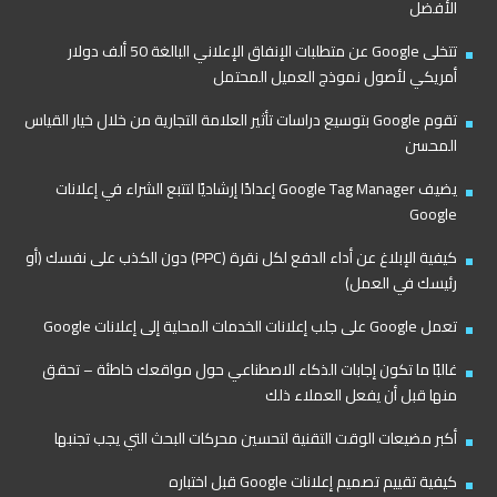
الأفضل
تتخلى Google عن متطلبات الإنفاق الإعلاني البالغة 50 ألف دولار
أمريكي لأصول نموذج العميل المحتمل
تقوم Google بتوسيع دراسات تأثير العلامة التجارية من خلال خيار القياس
المحسن
يضيف Google Tag Manager إعدادًا إرشاديًا لتتبع الشراء في إعلانات
Google
كيفية الإبلاغ عن أداء الدفع لكل نقرة (PPC) دون الكذب على نفسك (أو
رئيسك في العمل)
تعمل Google على جلب إعلانات الخدمات المحلية إلى إعلانات Google
غالبًا ما تكون إجابات الذكاء الاصطناعي حول مواقعك خاطئة – تحقق
منها قبل أن يفعل العملاء ذلك
أكبر مضيعات الوقت التقنية لتحسين محركات البحث التي يجب تجنبها
كيفية تقييم تصميم إعلانات Google قبل اختباره