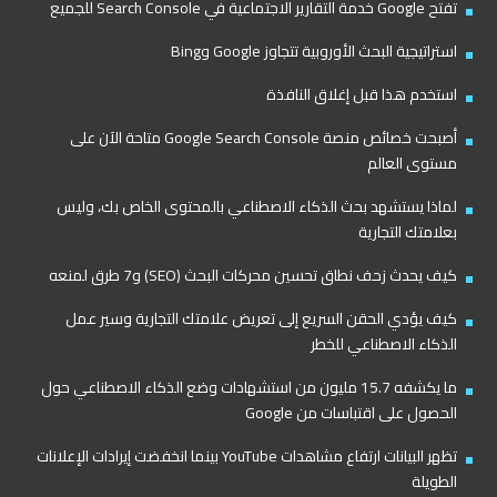
تفتح Google خدمة التقارير الاجتماعية في Search Console للجميع
استراتيجية البحث الأوروبية تتجاوز Google وBing
استخدم هذا قبل إغلاق النافذة
أصبحت خصائص منصة Google Search Console متاحة الآن على
مستوى العالم
لماذا يستشهد بحث الذكاء الاصطناعي بالمحتوى الخاص بك، وليس
بعلامتك التجارية
كيف يحدث زحف نطاق تحسين محركات البحث (SEO) و7 طرق لمنعه
كيف يؤدي الحقن السريع إلى تعريض علامتك التجارية وسير عمل
الذكاء الاصطناعي للخطر
ما يكشفه 15.7 مليون من استشهادات وضع الذكاء الاصطناعي حول
الحصول على اقتباسات من Google
تظهر البيانات ارتفاع مشاهدات YouTube بينما انخفضت إيرادات الإعلانات
الطويلة