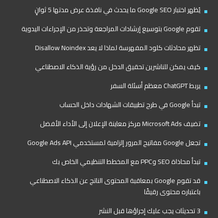
يُظهر اختبار Google SEO ما يحدث في نافذة عرض مدتها 5 ثوانٍ
تقوم Google بتوسيع إرشادات المراجعة وتحذر من الإجراءات اليدوية
تظهر محادثات كلود المفهرسة لماذا لا يعد Disallow Noindex
كيف يمكن للناشرين تحقيق الدخل من رؤية الذكاء الاصطناعي
يربط ChatGPT معظم أسئلة السفر
تبدأ Google في طرح تطبيقات الشهادات داخل الحساب
تضيف Microsoft Ads مركز معاينة الإعلان إلى الأداء الأفضل
تجعل Google مفاتيح المرور إلزامية لمستخدمي Google Ads API
تبدأ محاذاة SEO وPPC مع المخطط التنظيمي الخاص بك
قد تقوم Google بمعاقبة المحتوى الناتج عن الذكاء الاصطناعي
باعتباره محتوى رقيقًا
3 تحديثات يجب عليك إجراؤها قبل النشر