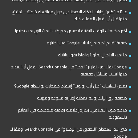
غالبًا ما تكون إجابات الذكاء الاصطناعي حول مواقعك خاطئة – تحقق
منها قبل أن يفعل العملاء ذلك
أكبر مضيعات الوقت التقنية لتحسين محركات البحث التي يجب تجنبها
كيفية تقييم تصميم إعلانات Google قبل اختباره
ما يجب الاتصال به أولاً ولماذا تفوز بياناتك
Google يقلل من تقارير “الخطأ” في Search Console. يقول أن العديد
منها ليست مشاكل حقيقية
يمكن لشاشات “هل أنت روبوت” إسقاط صفحاتك بواسطة Google؟
صحيفة برق الإلكترونية: تغطية إخبارية متنوعة ومهنية
منصة ضوء التعليمي: ركيزة إعلامية رقمية متخصصة في التعليم
بالسعودية
متى يتم استخدام “التحقق من الإصلاح” في Search Console، وفقًا لـ
Google