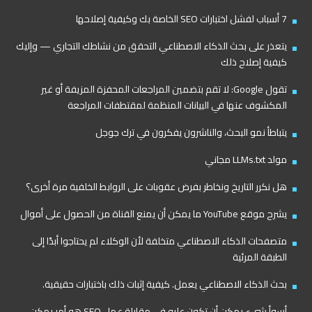
7 أسباب لفشل اختبارات SEO الخاصة بك وكيفية إصلاحها
يتعذر على بحث الذكاء الاصطناعي التحقق من نشاطك التجاري — وإليك
كيفية إصلاح ذلك
تقول Google: لا تقم بتضمين المراجعات المحفزة المزيفة أو غير
المكشوف عنها في البيانات المنظمة لمقتطفات المراجعة
يتباطأ نمو البحث، والناشرون يفكرون في ترك جوجل
مولد LLMs.txt مجاني
هل نكرر التاريخ ونخاطر بفرض عقوبات على الروابط الخلفية مرة أخرى؟
يشرح موقع YouTube ما يمكن أن يمنع القناة من الحصول على أموال
متصفحات الذكاء الاصطناعي متخلفة لأن الوكلاء لم يحتاجوا أبدًا إلى
الطبقة المرئية
بحث الذكاء الاصطناعي يعمل. كيفية إثبات ذلك باختبارات حقيقية.
أسوأ شيء يمكن أن تكون عليه في مقابلة عمل SEO هو أمر يمكن