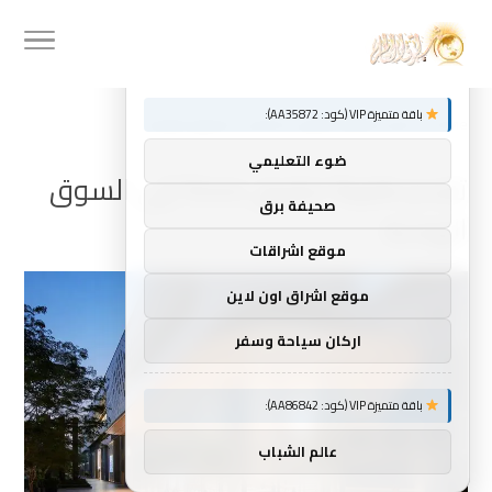
توصيات :
×
باقة متميزة VIP (كود: AA35872):
Home
»
تقدم Apple تطبيق Store إلى السوق الهندية
ضوء التعليمي
تقدم Apple تطبيق Store إلى السوق
صحيفة برق
الهندية
موقع اشراقات
موقع اشراق اون لاين
اركان سياحة وسفر
باقة متميزة VIP (كود: AA86842):
عالم الشباب