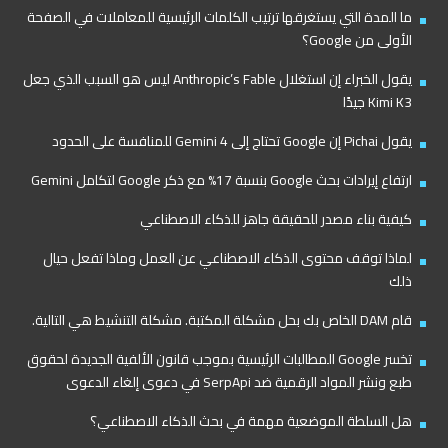
ما المدة التي يستغرقها ترتيب الكلمات الرئيسية للمعاملات في الصفحة
الأولى من Google؟
يقول الخبراء إن استغلال Anthropic’s Fable ليس هو السبب الذي جعل
Kimi K3 جيدًا
يقول Pichai إن Google تحتاج إلى Gemini 4 للمنافسة على الحدود
ارتفاع إيرادات بحث Google بنسبة 17% مع ذكر Google لتكامل Gemini
كيفية بناء مصدر للحقيقة جاهز للذكاء الاصطناعي
لماذا توقف محتوى الذكاء الاصطناعي عن العمل وماذا تفعل حيال
ذلك
قام DAM الخاص بك بحل مشكلة المكتبة. مشكلة التنشيط هي التالية.
تخسر Google المطالبات الرئيسية بموجب قانون الألفية الجديدة لحقوق
طبع ونشر المواد الرقمية ضد SerpApi في دعوى إلغاء الدعوى
هل السلطة الموضعية مهمة في بحث الذكاء الاصطناعي؟