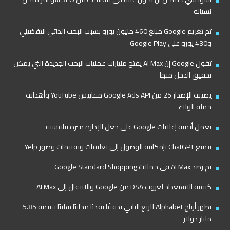
نسيانه
تم تغريم Google مبلغ 460 مليون يورو بسبب البحث الذاتي التفضيلي
و430 يورو على Google Play
تقول Google إن AI Max يفتح مليارات عمليات البحث الجديدة التي يمكن
تحقيق الدخل منها
يضيف الإصدار 25 من Google Ads API مقاييس YouTube وأهداف
حملة الولاء
تعمل أتمتة إعلانات Google على جعل الإدارة ميزة تنافسية
يتمتع ChatGPT بإمكانية الوصول إلى تعليقات وتقييمات وصور Yelp
تم رصد AI Max في حملات Google Standard Shopping
كيفية الاستعداد لغروب DSA من Google والانتقال إلى AI Max
تظهر أرباح Alphabet للربع الثاني تدفقًا نقديًا مجانيًا سلبيًا بقيمة 5.85
مليار دولار