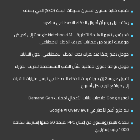
كيفية كتابة محتوى تحسين محركات البحث (SEO) الذي يصنف
يعتقد نيل ريمر أن أموال الذكاء الاصطناعي ستعود
قد يؤدي تغيير العلامة التجارية لـ Google NotebookLM إلى تعريض
موقعك لمزيد من عمليات تجريف الذكاء الاصطناعي
جوجل تضع رقمًا عند نقرات بحث الذكاء الاصطناعي، بدون البيانات
جوجل تواجه دعوى جماعية بشأن الكتب المستخدمة لتدريب الجوزاء
تقول Google إن ميزات بحث الذكاء الاصطناعي ترسل مليارات النقرات
إلى مواقع الويب كل أسبوع
توفر Google خلاصات بيانات الأعمال لحملات Demand Gen
يتم طرح أهم الأخبار في Google AI Overviews
تتحدث هيذر روبنسون عن إعلان PPC بقيمة 50 جنيهًا إسترلينيًا بتكلفة
1000 جنيه إسترليني