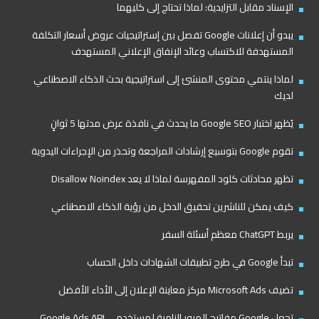
الإسناد مقابل التزايدية: لماذا تحتاج إلى كليهما
يبدو أن إعلانات Google تفصل بين إستراتيجيات عروض أسعار التكلفة
المستهدفة للاكتساب وعائد الإنفاق الإعلاني المستهدف
لماذا ينتمي محتوى المنشئ إلى استراتيجية بحث الذكاء الاصطناعي
لديك
يُظهر اختبار Google SEO ما يحدث في نافذة عرض مدتها 5 ثوانٍ
تقوم Google بتوسيع إرشادات المراجعة وتحذر من الإجراءات اليدوية
تظهر محادثات كلود المفهرسة لماذا لا يعد Disallow Noindex
كيف يمكن للناشرين تحقيق الدخل من رؤية الذكاء الاصطناعي
يربط ChatGPT معظم أسئلة السفر
تبدأ Google في طرح تطبيقات الشهادات داخل الحساب
تضيف Microsoft Ads مركز معاينة الإعلان إلى الأداء الأفضل
تجعل Google مفاتيح المرور إلزامية لمستخدمي Google Ads API