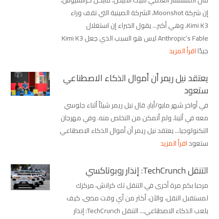
إن شركة Moonshot، الشركة الصينية التي تقف وراء
Kimi K3، وهي أكبر... يقول الخبراء إن استغلال
Anthropic’s Fable ليس هو السبب الذي جعل Kimi K3
جيدًا
اقرأ المزيد
يعتقد نيل ريمر أن أموال الذكاء الاصطناعي
ستعود
في أواخر شهر مايو/أيار، قال نيل ريمر شيئاً أثناء جلوسي
معه في أثينا، ولم أتمكن من التخلص منه. وفي مهرجان
التكنولوجيا... يعتقد نيل ريمر أن أموال الذكاء الاصطناعي
ستعود
اقرأ المزيد
التنقل TechCrunch: إنذار روبوتاكسي
مرحبا بكم مرة أخرى في التنقل تك كرانش، مركزك
لمستقبل النقل، والآن، أكثر من أي وقت مضى، كيف
يلعب الذكاء الاصطناعي... التنقل TechCrunch: إنذار