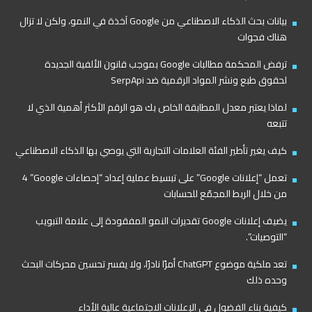
بيانات بحث الذكاء الاصطناعي من Google آخذة في النمو، ولكن لا تزال
هناك فجوات
ترفض المحكمة مطالبات Google بموجب قانون الألفية الجديدة
لحقوق طبع ونشر المواد الرقمية ضد SerpApi
لماذا يعتبر معدل المطابقة الخاص بك هو الرقم الأكثر أهمية الذي لا
تتبعه
كيف يغير تأطير الفئة العلامات التجارية التي يوصي بها الذكاء الاصطناعي
تعمل “إعلانات Google” على تبسيط عملية إعداد “إحصاءات Google”‏ 4
من خلال الربط المجمّع للحسابات
يضيف إعلانات Google تقديرات النمو المفقودة إلى علامة التبويب
“التوصيات”.
تعد ملكية موضوع ChatGPT أمرًا نادرًا، ولا يفسر تحسين محركات البحث
وحده ذلك
كيفية بناء الفضول في الإعلانات الاجتماعية عالية الأداء