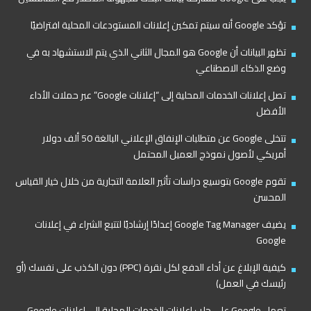
تؤكد Google أنه سيتم تمكين إعلانات المستودعات المحلية افتراضيًا
تظهر البيانات أن Google هو المجال الثاني الذي يتم الاستشهاد به في
وضع الذكاء الاصطناعي
تصل إعلانات الخدمات المحلية إلى “إعلانات Google” عبر حملات الأداء
الأفضل
تتخلى Google عن متطلبات الإنفاق الإعلاني البالغة 50 ألف دولار
أمريكي لأصول نموذج العميل المحتمل
تقوم Google بتوسيع دراسات تأثير العلامة التجارية من خلال خيار القياس
المحسن
يضيف Google Tag Manager إعدادًا إرشاديًا لتتبع الشراء في إعلانات
Google
كيفية الإبلاغ عن أداء الدفع لكل نقرة (PPC) دون الكذب على نفسك (أو
رئيسك في العمل)
تعمل Google على جلب إعلانات الخدمات المحلية إلى إعلانات Google