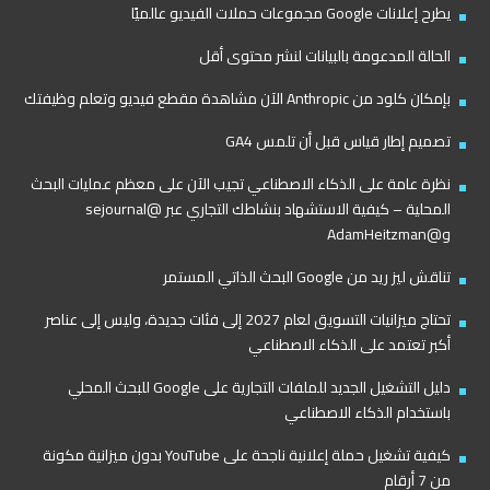
يطرح إعلانات Google مجموعات حملات الفيديو عالميًا
الحالة المدعومة بالبيانات لنشر محتوى أقل
بإمكان كلود من Anthropic الآن مشاهدة مقطع فيديو وتعلم وظيفتك
تصميم إطار قياس قبل أن تلمس GA4
نظرة عامة على الذكاء الاصطناعي تجيب الآن على معظم عمليات البحث
المحلية – كيفية الاستشهاد بنشاطك التجاري عبر @sejournal
و@AdamHeitzman
تناقش ليز ريد من Google البحث الذاتي المستمر
تحتاج ميزانيات التسويق لعام 2027 إلى فئات جديدة، وليس إلى عناصر
أكبر تعتمد على الذكاء الاصطناعي
دليل التشغيل الجديد للملفات التجارية على Google للبحث المحلي
باستخدام الذكاء الاصطناعي
كيفية تشغيل حملة إعلانية ناجحة على YouTube بدون ميزانية مكونة
من 7 أرقام