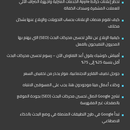
تحظر إعلانات خرائط Apple الخدمات المنزلية وأجهزة الصراف الآلي
للعملات المشفرة وسندات الكفالة
كيف تقوم منصات الإعلانات بحساب التحويلات والإبلاغ عنها بشكل
مختلف
كيفية الإبلاغ عن نتائج تحسين محركات البحث (SEO) التي يهتم بها
المديرون التنفيذيون بالفعل
أفيناش كوشيك يقول أعد التفاوض الآن – رسوم تحسين محركات البحث
أقل بنسبة 25% إلى 75%
جوجل تضيف التقارير الاجتماعية. مولر يحذر من تخفيض السعر
وكلاء أعمال ميتا موجودون هنا. يجب على المسوقين الانتباه
تشرح Google اتصال تحسين محركات البحث (SEO) بجودة الموقع
بالصفحات غير المفهرسة
تبدأ Google في طرح التطبيقات المتصلة في وضع البحث بالذكاء
الاصطناعي