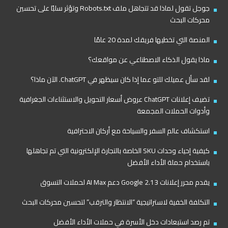
جوجل تقول لماذا قد تتجاهل ملف Robots.txt وتؤثر سلبًا على تحسين
محركات البحث
المنصة التي تخطيها فريقك لمدة 20 عامًا
ماذا يقول الذكاء الاصطناعي عن مواقعك؟
لقد سأل عميلك للتو عما إذا كان سيظهر في ChatGPT. الآن ماذا؟
تضيف إعلانات ChatGPT عروض أسعار التحويل والاستثناءات الجغرافية
وأدوات الحملات المجمعة
استكشاف عالم السفر والسياحة مع أركان الاحترافية
كيفية إحياء وحدات SKU الخاصة بالتجارة الإلكترونية التي تم تجاهلها
باستخدام حملة الأداء الأفضل
يقدم محرر إعلانات Google 2.13 دعم AI Max لحملات التسوق
التكلفة الخفية لاستراتيجية “الانتظار والترقب” لتحسين محركات البحث
تم رصد استبعادات دخل الأسرة في حملات الأداء الأفضل