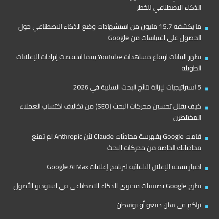
الذكاء الاصطناعي للخطر
ما يكشفه 15.7 مليون من استشهادات وضع الذكاء الاصطناعي حول
الحصول على اقتباسات من Google
تظهر البيانات ارتفاع مشاهدات YouTube بينما انخفضت إيرادات الإعلانات
الطويلة
5 استراتيجيات لإزالة نتائج البحث السلبية في 2026
كيف يقلل تحسين محركات البحث (SEO) من تكاليف اكتساب العملاء
المختلطين
قامت Google بفهرسة محادثات Claude لأن Anthropic لم تمنع
محادثاتك الخاصة من محركات البحث
اختبار نسخة الإعلان التلقائية لبرنامج إعلانات Google AI Max
تطرح Google تصنيفات محتوى الذكاء الاصطناعي في استوديو الأصول
نراكم في سان دييغو أو بوسطن