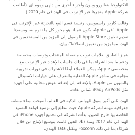
التكنولوجيا بنغالورو وبيون وأجزاء أخرى من دلهي ومومباي. (أطلقت
شركة Apple متجرها عبر الإنترنت في الهند في عام 2020.)
وقالت كارين راسموسن، رئيسة قسم البيع بالتجزئة عبر الإنترنت في
Apple: “في Apple، يكون عميلنا هو محور كل ما نقوم به، ويسعدنا
تقديم تطبيق Apple Store للوصول إلى المزيد من المستخدمين في
الهند، مما يزيد من تعميق اتصالاتنا”. بيان.
يتميز التطبيق بعلامات تبويب منفصلة للمنتجات وتوصيات مخصصة
ودعم ما بعد الشراء بما في ذلك جلسات الإعداد عبر الإنترنت مع
متخصصي Apple. يمكن للعملاء أيضًا الاشتراك في دورات تدريبية
مجانية في متاجر Apple الفعلية والتعرف على خيارات الاستبدال
والتمويل من Apple، بالإضافة إلى إضافة نقوش مجانية على أجهزة
مثل AirPods وiPad بثماني لغات.
الهند، ثاني أكبر سوق للهواتف الذكية في العالم، أصبحت ببطء منطقة
جغرافية مهمة لشركة Apple حيث تتطلع إلى توسيع قواعد التصنيع
الخاصة بها خارج الصين. بدأت الشركة في تجميع أجهزة iPhone في
الهند في عام 2017 ومنذ ذلك الحين قامت بتوسيع الإنتاج من خلال
شركاء بما في ذلك Foxconn وتكتل Tata الهندي.