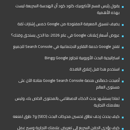
يقول رئيس قسم الأنثروبيك كلود كود أن الهندسة السريعة ليست
بهذه الأهمية
يضيف تنسيق المعرفة المفتوحة من Google خمس إشارات ثقة
عروض أسعار إعلانات Google في عام 2026: ما الذي يستحق وقتك؟
تفتح Google خدمة التقارير الاجتماعية في Search Console للجميع
استراتيجية البحث الأوروبية تتجاوز Google وBing
استخدم هذا قبل إغلاق النافذة
أصبحت خصائص منصة Google Search Console متاحة الآن على
مستوى العالم
لماذا يستشهد بحث الذكاء الاصطناعي بالمحتوى الخاص بك، وليس
بعلامتك التجارية
كيف يحدث زحف نطاق تحسين محركات البحث (SEO) و7 طرق لمنعه
كيف يؤدي الحقن السريع إلى تعريض علامتك التجارية وسير عمل