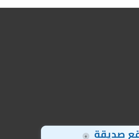
ع صديقة
+