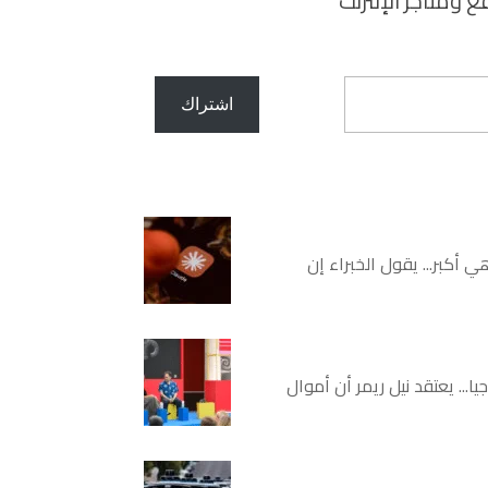
ومتاجر الإنترنت
اشتراك
علمي للبيت الأبيض، مايكل كراتسيوس، إن شركة Moonshot، الشركة الصينية التي تقف وراء Kimi K3، وهي أكبر... يقول الخبراء إن
... يعتقد نيل ريمر أن أموال