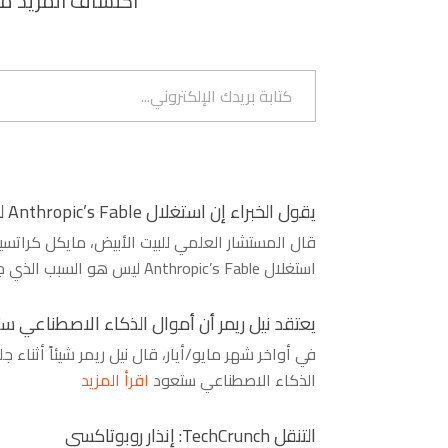
اكتشاف المزيد من
كتابة بريدك الإلكتروني...
يقول الخبراء إن استغلال Anthropic’s Fable ليس هو السبب الذي جعل Kimi K3 جيدًا
استغلال Anthropic’s Fable ليس هو السبب الذي جعل Kimi K3 جيدًا
يعتقد نيل ريمر أن أموال الذكاء الاصطناعي س
في أواخر شهر مايو/أيار، قال نيل ريمر شيئاً أثناء
الذكاء الاصطناعي ستعود
اقرأ المزيد
التنقل TechCrunch: إنذار روبوتاكسي