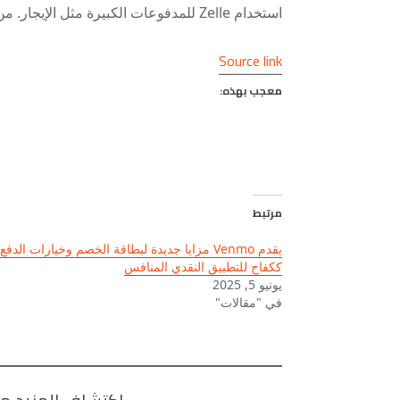
استخدام Zelle للمدفوعات الكبيرة مثل الإيجار. من ناحية أخرى ، تم تصميم Venmo لمزيد من الاستخدام الاجتماعي ، مثل تعويض صديق لتناول العشاء.
Source link
معجب بهذه:
مرتبط
يقدم Venmo مزايا جديدة لبطاقة الخصم وخيارات الدفع
ككفاح للتطبيق النقدي المنافس
يونيو 5, 2025
في "مقالات"