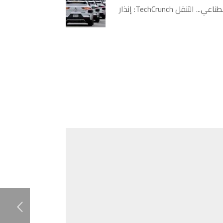
مرحبا بكم مرة أخرى في التنقل تك كرانش، مركزك لمستقبل النقل، والآن، أكثر من أي وقت مضى، كيف يلعب الذكاء الاصطناعي... التنقل TechCrunch: إنذار