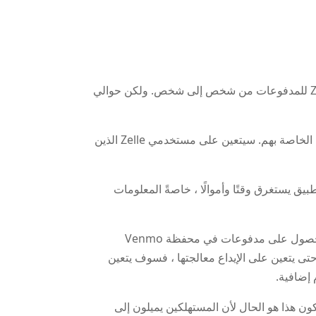
قد تكون هذه الأخبار مثيرة للقلق إذا كنت واحداً من أكثر من 150 مليون عميل في الولايات المتحدة الذين يستخدمون Zelle للمدفوعات من شخص إلى شخص. ولكن حوالي
معظم المستهلكين يصلون إلى Zelle عبر مصرفهم ، والذي يسمح لهم بعد ذلك بإرسال الأموال إلى جهات الاتصال الهاتفية الخاصة بهم. سيتعين على مستخدمي Zelle الذين
 – الحفاظ على التطبيق يستغرق وقتًا وأموالًا ، خاصةً المعلومات
تم إطلاق Zelle في عام 2017 بدعم من 30 بنكًا ليكون بديلاً أكثر فاعلية لـ Venmo. في Venmo ، يمكن للمستخدمين الحصول على مدفوعات في محفظة Venmo
حتى يتعين على الإيداع معالجتها ، فسوف يتعين
إضافية.
. قد يكون هذا هو الحال لأن المستهلكين يميلون إلى