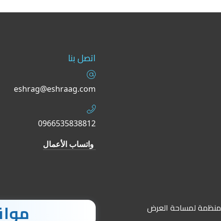
اتصل بنا
eshrag@eshraag.com
0966535838812
واتساب الأعمال
مواق
فات البيانات المنظمة لمساحة العرض