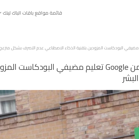
قائمة مواقع باقات الباك لينك
كان على برنامج NotebookLM من Google تعليم مضيفي 
لبشر