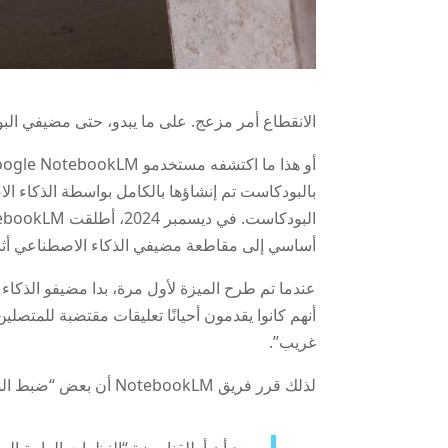
الانقطاع أمر مزعج. على ما يبدو، حتى مضيفي الب
بالبودكاست تم إنشاؤها بالكامل بواسطة الذكاء ا
أساسي إلى مقاطعة مضيفي الذكاء الاصطناعي أثنا
أنهم كانوا يقدمون أحيانًا تعليقات مقتضبة للمتص
غريب”.
لذلك قرر فريق NotebookLM أن بعض “ضبط الود” كان في محله، ونشروا نكتة تستنكر ذاتيًا حول هذا الموضوع على حساب X الرسمي للمنتج: