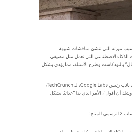
م الماضي وانتشر على نطاق واسع بسبب ميزته التي تنشئ مناقشات شبيهة
ات الذكاء الاصطناعي التي تعمل مثل مضيفي
تيح للمستخدم “الاتصال” بالبودكاست وطرح الأسئلة، مما يؤدي بشكل
عندما تم طرح الميزة لأول مرة، بدا مضيفو الذكاء الاصطناعي منزعجين من مثل هذه الانقطاعات. وأوضح جوش وودوارد، نائب رئيس Google Labs، لـ TechCrunch،
ك أن أقول”، الأمر الذي بدا “عدائيًا بشكل