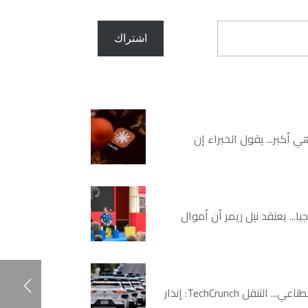
اشتراك
علمي للبيت الأبيض، مايكل كراتسيوس، إن شركة Moonshot، الشركة الصينية التي تقف وراء Kimi K3، وهي أكبر... يقول الخبراء إن
... يعتقد نيل ريمر أن أموال
مرحبا بكم مرة أخرى في التنقل تك كرانش، مركزك لمستقبل النقل، والآن، أكثر من أي وقت مضى، كيف يلعب الذكاء الاصطناعي... التنقل TechCrunch: إنذار