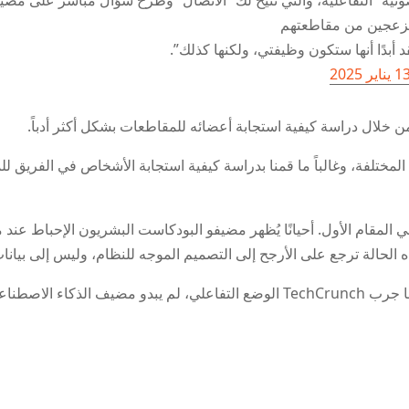
صوتية” التفاعلية، والتي تتيح لك “الاتصال” وطرح سؤال مباشر على مضي
 أبدًا أنها ستكون وظيفتي، ولكنها كذلك”.
 يناير 2025
ن خلال دراسة كيفية استجابة أعضائه للمقاطعات بشكل أكثر أدباً.
مختلفة، وغالباً ما قمنا بدراسة كيفية استجابة الأشخاص في الفريق للم
مقام الأول. أحيانًا يُظهر مضيفو البودكاست البشريون الإحباط عند مقا
الحالة ترجع على الأرجح إلى التصميم الموجه للنظام، وليس إلى بيانات
وبغض النظر عن ذلك، يبدو أن الإصلاح يعمل. عندما جرب TechCrunch الوضع التفاعل