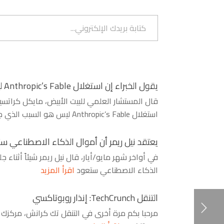
كتابة بريدك الإلكتروني...
يقول الخبراء إن استغلال Anthropic’s Fable ليس هو السبب الذي جعل Kimi K3 جيدًا
استغلال Anthropic’s Fable ليس هو السبب الذي جعل Kimi K3 جيدًا
يعتقد نيل ريمر أن أموال الذكاء الاصطناعي س
في أواخر شهر مايو/أيار، قال نيل ريمر شيئاً أثناء
الذكاء الاصطناعي ستعود
اقرأ المزيد
التنقل TechCrunch: إنذار روبوتاكسي