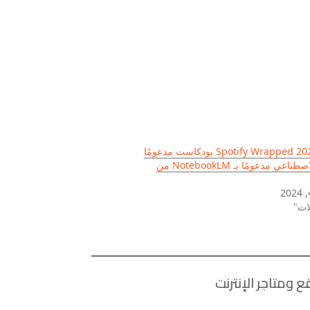
يضيف Spotify Wrapped 2024 بودكاست مدعومًا
بالذكاء الاصطناعي مدعومًا بـ NotebookLM من
ات"
ومتاجر الإنترنت