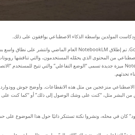
ودكاست المولدين بواسطة الذكاء الاصطناعي يوافقون على ذلك.
أو هذا ما اكتشفه مستخدمو Google NotebookLM. تم إطلاق NotebookLM العا
لاصطناعي من المحتوى الذي يحمّله المستخدمون، والتي تناقشها روبوت
البودكاست. في ديسمبر 2024، أطلقت NotebookLM ميزة جديدة تسمى “الوضع التفاعلي” والتي ت
ء تحدثهم.
لين من البشر مثل، “كنت على وشك الوصول إلى ذلك” أو “كما كنت على وش