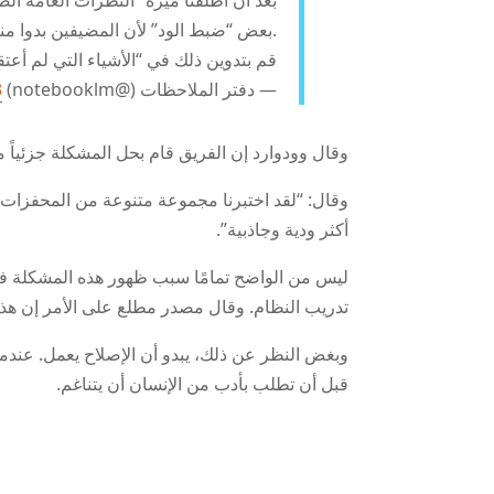
بعد أن أطلقنا ميزة “النظرات العامة ال
بعض “ضبط الود” لأن المضيفين بدوا منزعجين من مقاطعتهم.
قم بتدوين ذلك في “الأشياء التي لم أعتقد
— دفتر الملاحظات (@notebooklm)
13
وقال وودوارد إن الفريق قام بحل المشكلة جزئياً م
وقال: “لقد اختبرنا مجموعة متنوعة من المحفزات ال
أكثر ودية وجاذبية”.
ليس من الواضح تمامًا سبب ظهور هذه المشكلة في ال
تدريب النظام. وقال مصدر مطلع على الأمر إن هذه 
قبل أن تطلب بأدب من الإنسان أن يتناغم.