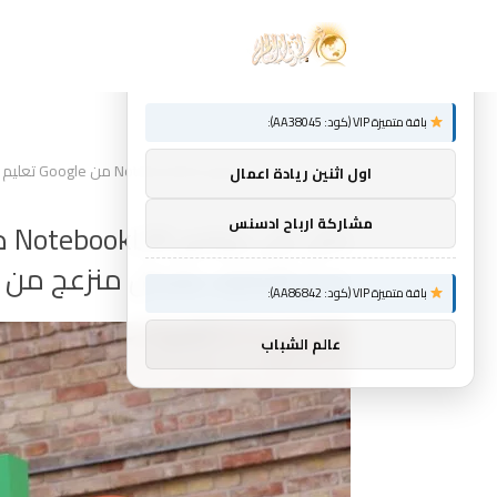
توصيات :
×
باقة متميزة VIP (كود: AA38045):
Home
»
كان على برنامج NotebookLM من Google تعليم مضيفي البودكاست المزودين بتقنية الذكاء الاصطناعي عدم التصرف بشكل منزعج من البشر
اول اثنين ريادة اعمال
مشاركة ارباح ادسنس
عدم التصرف بشكل منزعج من ا
باقة متميزة VIP (كود: AA86842):
عالم الشباب