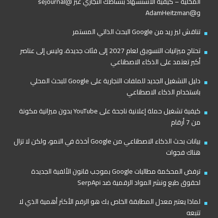
المحلية – كيفية الاستشهاد بنشاطك التجاري عبر @sejournal
و@AdamHeitzman
تناقش ليز ريد من Google البحث الذاتي المستمر
تحتاج ميزانيات التسويق لعام 2027 إلى فئات جديدة، وليس إلى عناصر
أكبر تعتمد على الذكاء الاصطناعي
دليل التشغيل الجديد للملفات التجارية على Google للبحث المحلي
باستخدام الذكاء الاصطناعي
كيفية تشغيل حملة إعلانية ناجحة على YouTube بدون ميزانية مكونة
من 7 أرقام
بيانات بحث الذكاء الاصطناعي من Google آخذة في النمو، ولكن لا تزال
هناك فجوات
ترفض المحكمة مطالبات Google بموجب قانون الألفية الجديدة
لحقوق طبع ونشر المواد الرقمية ضد SerpApi
لماذا يعتبر معدل المطابقة الخاص بك هو الرقم الأكثر أهمية الذي لا
تتبعه