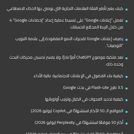
كيف يغير تأطير الفئة العلامات التجارية التي يوصي بها الذكاء الاصطناعي
تعمل “إعلانات Google” على تبسيط عملية إعداد “إحصاءات Google”‏ 4
من خلال الربط المجمّع للحسابات
يضيف إعلانات Google تقديرات النمو المفقودة إلى علامة التبويب
“التوصيات”.
تعد ملكية موضوع ChatGPT أمرًا نادرًا، ولا يفسر تحسين محركات البحث
وحده ذلك
كيفية بناء الفضول في الإعلانات الاجتماعية عالية الأداء
3.5 طرح Flash-Lite في بحث Google
كيفية تحديد الفجوات في الكيان وترتيب أولوياتها
المواقع الـ 50 الأكثر استشهادًا في Copilot (يوليو 2026)
أكثر 50 موقعًا استشهادًا في Perplexity (يوليو 2026)
المواقع الـ 50 الأكثر استشهادًا في برج الجوزاء (يوليو 2026)