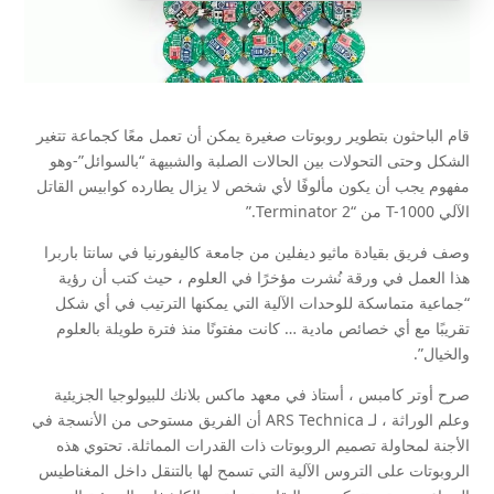
قام الباحثون بتطوير روبوتات صغيرة يمكن أن تعمل معًا كجماعة تتغير
الشكل وحتى التحولات بين الحالات الصلبة والشبيهة “بالسوائل”-وهو
مفهوم يجب أن يكون مألوفًا لأي شخص لا يزال يطارده كوابيس القاتل
الآلي T-1000 من “Terminator 2.”
وصف فريق بقيادة ماثيو ديفلين من جامعة كاليفورنيا في سانتا باربرا
هذا العمل في ورقة نُشرت مؤخرًا في العلوم ، حيث كتب أن رؤية
“جماعية متماسكة للوحدات الآلية التي يمكنها الترتيب في أي شكل
تقريبًا مع أي خصائص مادية … كانت مفتونًا منذ فترة طويلة بالعلوم
والخيال”.
صرح أوتر كامبس ، أستاذ في معهد ماكس بلانك للبيولوجيا الجزيئية
وعلم الوراثة ، لـ ARS Technica أن الفريق مستوحى من الأنسجة في
الأجنة لمحاولة تصميم الروبوتات ذات القدرات المماثلة. تحتوي هذه
الروبوتات على التروس الآلية التي تسمح لها بالتنقل داخل المغناطيس