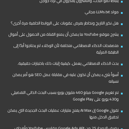
يتباطأ نمو البحث، والناشرون يفكرون في ترك جوجل
مولد LLMs.txt مجاني
هل نكرر التاريخ ونخاطر بفرض عقوبات على الروابط الخلفية مرة أخرى؟
يشرح موقع YouTube ما يمكن أن يمنع القناة من الحصول على أموال
متصفحات الذكاء الاصطناعي متخلفة لأن الوكلاء لم يحتاجوا أبدًا إلى
الطبقة المرئية
بحث الذكاء الاصطناعي يعمل. كيفية إثبات ذلك باختبارات حقيقية.
أسوأ شيء يمكن أن تكون عليه في مقابلة عمل SEO هو أمر يمكن
نسيانه
تم تغريم Google مبلغ 460 مليون يورو بسبب البحث الذاتي التفضيلي
و430 يورو على Google Play
تقول Google إن AI Max يفتح مليارات عمليات البحث الجديدة التي يمكن
تحقيق الدخل منها
يضيف الإصدار 25 من Google Ads API مقاييس YouTube وأهداف