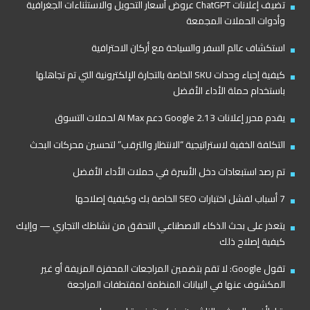
تضيف إعلانات ChatGPT عروض أسعار التحويل والاستثناءات الجغرافية
وأدوات الحملات المجمعة
استكشاف عالم السفر والسياحة مع أركان الاحترافية
كيفية إحياء وحدات SKU الخاصة بالتجارة الإلكترونية التي تم تجاهلها
باستخدام حملة الأداء الأفضل
يقدم محرر إعلانات Google 2.13 دعم AI Max لحملات التسوق
التكلفة الخفية لاستراتيجية “الانتظار والترقب” لتحسين محركات البحث
تم رصد استبعادات دخل الأسرة في حملات الأداء الأفضل
7 أسباب لفشل اختبارات SEO الخاصة بك وكيفية إصلاحها
يتعذر على بحث الذكاء الاصطناعي التحقق من نشاطك التجاري — وإليك
كيفية إصلاح ذلك
تقول Google: لا تقم بتضمين المراجعات المحفزة المزيفة أو غير
المكشوف عنها في البيانات المنظمة لمقتطفات المراجعة