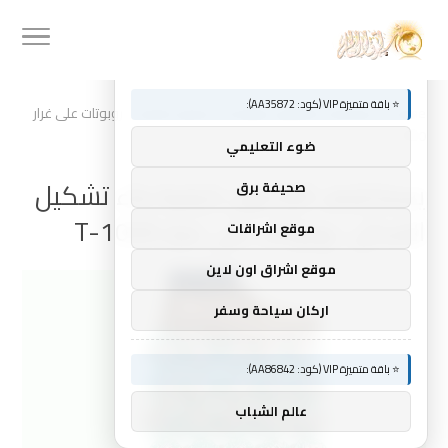
🚀 توصيات :
×
⭐ باقة متميزة VIP (كود: AA35872):
Home
»
يستكشف الباحثون كيفية بناء تشكيل الشكل ، روبوتات على غرار
T-1000
ضوء التعليمي
يستكشف الباحثون كيفية بناء تشكيل
صحيفة برق
الشكل ، روبوتات على غرار T-1000
موقع اشراقات
موقع اشراق اون لاين
اركان سياحة وسفر
⭐ باقة متميزة VIP (كود: AA86842):
عالم الشباب