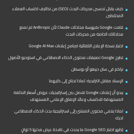
كيف يقلل تحسين محركات البحث (SEO) من تكاليف اكتساب العملاء
المختلطين
قامت Google بفهرسة محادثات Claude لأن Anthropic لم تمنع
محادثاتك الخاصة من محركات البحث
اختبار نسخة الإعلان التلقائية لبرنامج إعلانات Google AI Max
تطرح Google تصنيفات محتوى الذكاء الاصطناعي في استوديو الأصول
نراكم في سان دييغو أو بوسطن
الإسناد مقابل التزايدية: لماذا تحتاج إلى كليهما
يبدو أن إعلانات Google تفصل بين إستراتيجيات عروض أسعار التكلفة
المستهدفة للاكتساب وعائد الإنفاق الإعلاني المستهدف
لماذا ينتمي محتوى المنشئ إلى استراتيجية بحث الذكاء الاصطناعي
لديك
يُظهر اختبار Google SEO ما يحدث في نافذة عرض مدتها 5 ثوانٍ