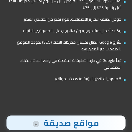
أفيناش كوشيك يقول أعد التفاوض الآن – رسوم تحسين محركات البحث
أقل بنسبة 25% إلى 75%
جوجل تضيف التقارير الاجتماعية. مولر يحذر من تخفيض السعر
وكلاء أعمال ميتا موجودون هنا. يجب على المسوقين الانتباه
تشرح Google اتصال تحسين محركات البحث (SEO) بجودة الموقع
بالصفحات غير المفهرسة
تبدأ Google في طرح التطبيقات المتصلة في وضع البحث بالذكاء
الاصطناعي
5 مسرحيات لتعزيز الرؤية متعددة المواقع
مواقع صديقة
+