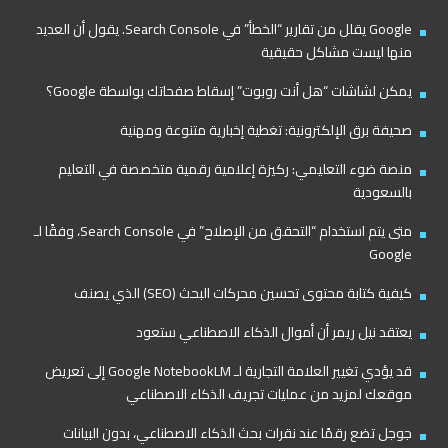
Google يقلل من تقارير “الخطأ” في Search Console. يقول أن العديد
منها ليست مشاكل حقيقية
يمكن لشاشات “هل أنت روبوت” إسقاط صفحاتك بواسطة Google؟
صحيفة برق الإلكترونية: تغطية إخبارية متنوعة ومهنية
منصة ضوء التعليمي: ركيزة إعلامية رقمية متخصصة في التعليم
بالسعودية
متى يتم استخدام “التحقق من الإصلاح” في Search Console، وفقًا لـ
Google
كيفية كتابة محتوى تحسين محركات البحث (SEO) الذي يصنف
يعتقد نيل ريمر أن أموال الذكاء الاصطناعي ستعود
قد يؤدي تغيير العلامة التجارية لـ Google NotebookLM إلى تعريض
موقعك لمزيد من عمليات تجريف الذكاء الاصطناعي
جوجل تضع رقمًا عند نقرات بحث الذكاء الاصطناعي، بدون البيانات