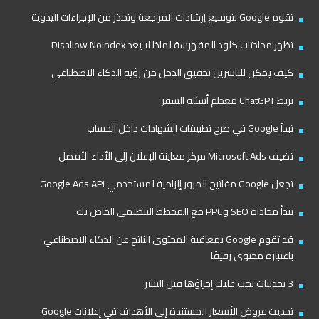
تقوم Google بتوسيع إرشادات المراجعة وتحذر من الإجراءات اليدوية
تظهر محادثات كلود المفهرسة لماذا لا يعد Disallow Noindex
كيف يمكن للناشرين تحقيق الدخل من رؤية الذكاء الاصطناعي
يربط ChatGPT معظم أسئلة السفر
تبدأ Google في طرح تطبيقات الشهادات داخل الحساب
تضيف Microsoft Ads مركز معاينة الإعلان إلى الأداء الأفضل
تجعل Google مفاتيح المرور إلزامية لمستخدمي Google Ads API
تبدأ محاذاة SEO وPPC مع المخطط التنظيمي الخاص بك
قد تقوم Google بمعاقبة المحتوى الناتج عن الذكاء الاصطناعي
باعتباره محتوى رقيقًا
3 تحديثات يجب عليك إجراؤها قبل النشر
تحديث عروض الأسعار المستندة إلى الأهداف في إعلانات Google