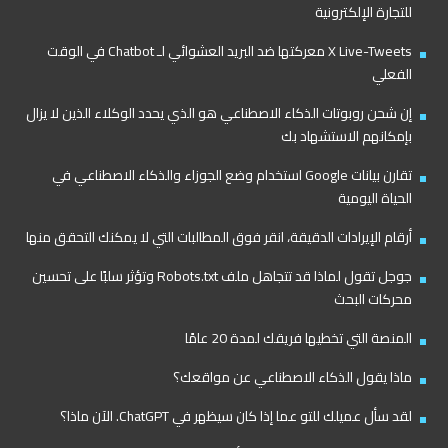
للتجارة الإلكترونية
X Live-Tweets معركتها ضد البريد العشوائي لـ Chatbot في الوقت
الفعلي
إن شحن روبوتات الذكاء الاصطناعي هو الذي يحدد الوكلاء الذين لا يزال
بإمكانهم الاستشهاد بك
تقارن بيانات Google استخدام وضع الجوزاء والذكاء الاصطناعي في
الحياة اليومية
أرقام الإيرادات الدقيقة، انقر فوق المطالبات التي لا يمكنك التحقق منها
جوجل تقول لماذا قد تتجاهل ملف Robots.txt وتؤثر سلبًا على تحسين
محركات البحث
المنصة التي تخطيها فريقك لمدة 20 عامًا
ماذا يقول الذكاء الاصطناعي عن مواقعك؟
لقد سأل عميلك للتو عما إذا كان سيظهر في ChatGPT. الآن ماذا؟