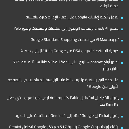
حملة الولاء
تعمل أتمتة إعلانات Google على جعل الإدارة ميزة تنافسية
يتمتع ChatGPT بإمكانية الوصول إلى تعليقات وتقييمات وصور Yelp
تم رصد AI Max في حملات Google Standard Shopping
كيفية الاستعداد لغروب DSA من Google والانتقال إلى AI Max
تظهر أرباح Alphabet للربع الثاني تدفقًا نقديًا مجانيًا سلبيًا بقيمة 5.85
مليار دولار
ما المدة التي يستغرقها ترتيب الكلمات الرئيسية للمعاملات في الصفحة
الأولى من Google؟
يقول الخبراء إن استغلال Anthropic’s Fable ليس هو السبب الذي جعل
Kimi K3 جيدًا
يقول Pichai إن Google تحتاج إلى Gemini 4 للمنافسة على الحدود
ارتفاع إيرادات بحث Google بنسبة 17% مع ذكر Google لتكامل Gemini