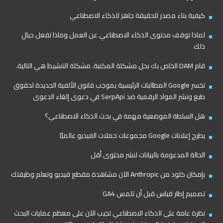
كيفية بناء مصدر للحقيقة جاهز للذكاء الاصطناعي
لماذا توقف محتوى الذكاء الاصطناعي عن العمل وماذا تفعل حيال
ذلك
قام DAM الخاص بك بحل مشكلة المكتبة. مشكلة التنشيط هي التالية.
تخسر Google المطالبات الرئيسية بموجب قانون الألفية الجديدة لحقوق
طبع ونشر المواد الرقمية ضد SerpApi في دعوى إلغاء الدعوى
هل السلطة الموضعية مهمة في بحث الذكاء الاصطناعي؟
يطرح إعلانات Google مجموعات حملات الفيديو عالميًا
الحالة المدعومة بالبيانات لنشر محتوى أقل
بإمكان كلود من Anthropic الآن مشاهدة مقطع فيديو وتعلم وظيفتك
تصميم إطار قياس قبل أن تلمس GA4
نظرة عامة على الذكاء الاصطناعي تجيب الآن على معظم عمليات البحث