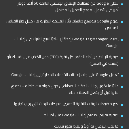
تتخلى Google عن متطلبات الإنفاق الإعلاني البالغة 50 ألف دولار
أمريكي لأصول نموذج العميل المحتمل
تقوم Google بتوسيع دراسات تأثير العلامة التجارية من خلال خيار القياس
المحسن
يضيف Google Tag Manager إعدادًا إرشاديًا لتتبع الشراء في إعلانات
Google
كيفية الإبلاغ عن أداء الدفع لكل نقرة (PPC) دون الكذب على نفسك (أو
رئيسك في العمل)
تعمل Google على جلب إعلانات الخدمات المحلية إلى إعلانات Google
غالبًا ما تكون إجابات الذكاء الاصطناعي حول مواقعك خاطئة – تحقق
منها قبل أن يفعل العملاء ذلك
أكبر مضيعات الوقت التقنية لتحسين محركات البحث التي يجب تجنبها
كيفية تقييم تصميم إعلانات Google قبل اختباره
ما يجب الاتصال به أولاً ولماذا تفوز بياناتك