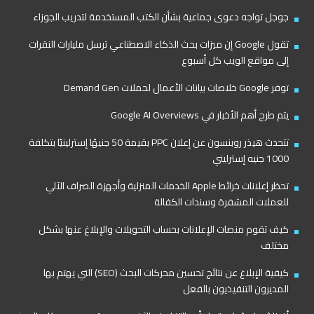
جوجل تواجه دعوى جماعية بشأن الكتب المستخدمة لتدريب الجوزاء
تقول Google إن ميزات بحث الذكاء الاصطناعي ترسل مليارات النقرات
إلى مواقع الويب كل أسبوع
توفر Google خلاصات بيانات الأعمال لحملات Demand Gen
يتم طرح أهم الأخبار في Google AI Overviews
تتحدث هيذر روبنسون عن إعلان PPC بقيمة 50 جنيهًا إسترلينيًا بتكلفة
1000 جنيه إسترليني
تحظر إعلانات خرائط Apple الخدمات المنزلية وأجهزة الصراف الآلي
للعملات المشفرة وسندات الكفالة
كيف تقوم منصات الإعلانات بحساب التحويلات والإبلاغ عنها بشكل
مختلف
كيفية الإبلاغ عن نتائج تحسين محركات البحث (SEO) التي يهتم بها
المديرون التنفيذيون بالفعل