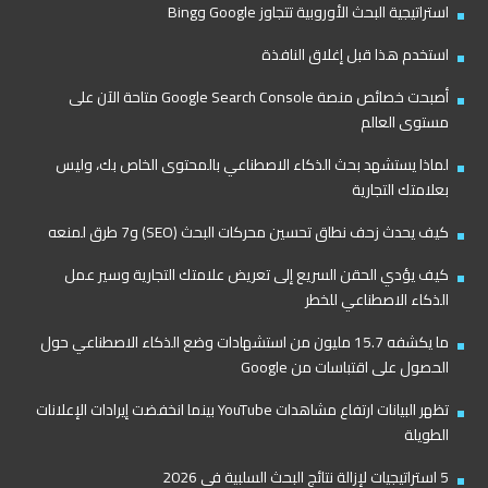
استراتيجية البحث الأوروبية تتجاوز Google وBing
استخدم هذا قبل إغلاق النافذة
أصبحت خصائص منصة Google Search Console متاحة الآن على
مستوى العالم
لماذا يستشهد بحث الذكاء الاصطناعي بالمحتوى الخاص بك، وليس
بعلامتك التجارية
كيف يحدث زحف نطاق تحسين محركات البحث (SEO) و7 طرق لمنعه
كيف يؤدي الحقن السريع إلى تعريض علامتك التجارية وسير عمل
الذكاء الاصطناعي للخطر
ما يكشفه 15.7 مليون من استشهادات وضع الذكاء الاصطناعي حول
الحصول على اقتباسات من Google
تظهر البيانات ارتفاع مشاهدات YouTube بينما انخفضت إيرادات الإعلانات
الطويلة
5 استراتيجيات لإزالة نتائج البحث السلبية في 2026