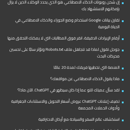
إن شحن روبوتات الذكاء الاصطناعي هو الذي يحدد الوكلاء الذين لا يزال
بإمكانهم الاستشهاد بك
تقارن بيانات Google استخدام وضع الجوزاء والذكاء الاصطناعي في
الحياة اليومية
أرقام الإيرادات الدقيقة، انقر فوق المطالبات التي لا يمكنك التحقق منها
جوجل تقول لماذا قد تتجاهل ملف Robots.txt وتؤثر سلبًا على تحسين
محركات البحث
المنصة التي تخطيها فريقك لمدة 20 عامًا
ماذا يقول الذكاء الاصطناعي عن مواقعك؟
لقد سأل عميلك للتو عما إذا كان سيظهر في ChatGPT. الآن ماذا؟
تضيف إعلانات ChatGPT عروض أسعار التحويل والاستثناءات الجغرافية
وأدوات الحملات المجمعة
استكشاف عالم السفر والسياحة مع أركان الاحترافية