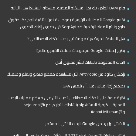
قام DAM الخاص بك بحل مشكلة المكتبة. مشكلة التنشيط هي التالية.
تخسر Google المطالبات الرئيسية بموجب قانون الألفية الجديدة لحقوق
طبع ونشر المواد الرقمية ضد SerpApi في دعوى إلغاء الدعوى
هل السلطة الموضعية مهمة في بحث الذكاء الاصطناعي؟
يطرح إعلانات Google مجموعات حملات الفيديو عالميًا
الحالة المدعومة بالبيانات لنشر محتوى أقل
بإمكان كلود من Anthropic الآن مشاهدة مقطع فيديو وتعلم وظيفتك
تصميم إطار قياس قبل أن تلمس GA4
نظرة عامة على الذكاء الاصطناعي تجيب الآن على معظم عمليات البحث
المحلية – كيفية الاستشهاد بنشاطك التجاري عبر @sejournal
و@AdamHeitzman
تناقش ليز ريد من Google البحث الذاتي المستمر
تحتاج ميزانيات التسويق لعام 2027 إلى فئات جديدة، وليس إلى عناصر