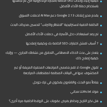
كيفية إحياء وحدات SKU الخاصة بالتجارة الإلكترونية التي تم تجاهلها
باستخدام حملة الأداء الأفضل
يقدم محرر إعلانات Google 2.13 دعم AI Max لحملات التسوق
التكلفة الخفية لاستراتيجية “الانتظار والترقب” لتحسين محركات البحث
تم رصد استبعادات دخل الأسرة في حملات الأداء الأفضل
7 أسباب لفشل اختبارات SEO الخاصة بك وكيفية إصلاحها
يتعذر على بحث الذكاء الاصطناعي التحقق من نشاطك التجاري — وإليك
كيفية إصلاح ذلك
تقول Google: لا تقم بتضمين المراجعات المحفزة المزيفة أو غير
المكشوف عنها في البيانات المنظمة لمقتطفات المراجعة
يتباطأ نمو البحث، والناشرون يفكرون في ترك جوجل
مولد LLMs.txt مجاني
هل نكرر التاريخ ونخاطر بفرض عقوبات على الروابط الخلفية مرة أخرى؟