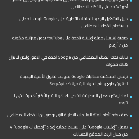
أكبر تعتمد على الذكاء الاصطناعي
دليل التشغيل الجديد للملفات التجارية على Google للبحث المحلي
باستخدام الذكاء الاصطناعي
كيفية تشغيل حملة إعلانية ناجحة على YouTube بدون ميزانية مكونة
من 7 أرقام
بيانات بحث الذكاء الاصطناعي من Google آخذة في النمو، ولكن لا تزال
هناك فجوات
ترفض المحكمة مطالبات Google بموجب قانون الألفية الجديدة
لحقوق طبع ونشر المواد الرقمية ضد SerpApi
لماذا يعتبر معدل المطابقة الخاص بك هو الرقم الأكثر أهمية الذي لا
تتبعه
كيف يغير تأطير الفئة العلامات التجارية التي يوصي بها الذكاء الاصطناعي
تعمل “إعلانات Google” على تبسيط عملية إعداد “إحصاءات Google”‏ 4
من خلال الربط المجمّع للحسابات