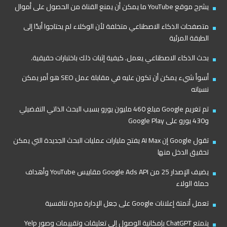
يشرح موقع YouTube ما يمكن أن يمنع القناة من الحصول على أموال
متصفحات الذكاء الاصطناعي متخلفة لأن الوكلاء لم يحتاجوا أبدًا إلى
الطبقة المرئية
بحث الذكاء الاصطناعي يعمل. كيفية إثبات ذلك باختبارات حقيقية.
أسوأ شيء يمكن أن تكون عليه في مقابلة عمل SEO هو أمر يمكن
نسيانه
تم تغريم Google مبلغ 460 مليون يورو بسبب البحث الذاتي التفضيلي
و430 يورو على Google Play
تقول Google إن AI Max يفتح مليارات عمليات البحث الجديدة التي يمكن
تحقيق الدخل منها
يضيف الإصدار 25 من Google Ads API مقاييس YouTube وأهداف
حملة الولاء
تعمل أتمتة إعلانات Google على جعل الإدارة ميزة تنافسية
يتمتع ChatGPT بإمكانية الوصول إلى تعليقات وتقييمات وصور Yelp