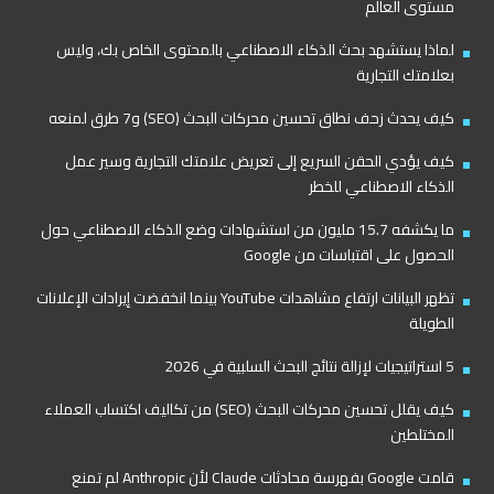
مستوى العالم
لماذا يستشهد بحث الذكاء الاصطناعي بالمحتوى الخاص بك، وليس
بعلامتك التجارية
كيف يحدث زحف نطاق تحسين محركات البحث (SEO) و7 طرق لمنعه
كيف يؤدي الحقن السريع إلى تعريض علامتك التجارية وسير عمل
الذكاء الاصطناعي للخطر
ما يكشفه 15.7 مليون من استشهادات وضع الذكاء الاصطناعي حول
الحصول على اقتباسات من Google
تظهر البيانات ارتفاع مشاهدات YouTube بينما انخفضت إيرادات الإعلانات
الطويلة
5 استراتيجيات لإزالة نتائج البحث السلبية في 2026
كيف يقلل تحسين محركات البحث (SEO) من تكاليف اكتساب العملاء
المختلطين
قامت Google بفهرسة محادثات Claude لأن Anthropic لم تمنع