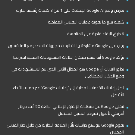
يعرض وضع Google AI الإعلانات على 1 من 3 كلمات رئيسية تجارية
كيفية تتبع ما تفوته عمليات التفتيش المفاجئة
6 طرق للبقاء قادرة على المنافسة
يجب على Google مشاركة بيانات البحث مجهولة المصدر مع المنافسين
تؤكد Google أنه سيتم تمكين إعلانات المستودعات المحلية افتراضيًا
تظهر البيانات أن Google هو المجال الثاني الذي يتم الاستشهاد به في
وضع الذكاء الاصطناعي
تصل إعلانات الخدمات المحلية إلى “إعلانات Google” عبر حملات الأداء
الأفضل
تتخلى Google عن متطلبات الإنفاق الإعلاني البالغة 50 ألف دولار
أمريكي لأصول نموذج العميل المحتمل
تقوم Google بتوسيع دراسات تأثير العلامة التجارية من خلال خيار القياس
المحسن