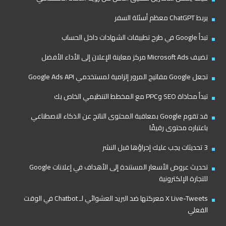
يربط ChatGPT معظم أسئلة السفر
تبدأ Google في طرح تطبيقات الشهادات داخل الحساب
تضيف Microsoft Ads مركز معاينة الإعلان إلى الأداء الأفضل
تجعل Google مفاتيح المرور إلزامية لمستخدمي Google Ads API
تبدأ محاذاة SEO وPPC مع المخطط التنظيمي الخاص بك
قد تقوم Google بمعاقبة المحتوى الناتج عن الذكاء الاصطناعي
باعتباره محتوى رقيقًا
3 تحديثات يجب عليك إجراؤها قبل النشر
تحديث عروض الأسعار المستندة إلى الأهداف في إعلانات Google
للتجارة الإلكترونية
X Live-Tweets معركتها ضد البريد العشوائي لـ Chatbot في الوقت
الفعلي