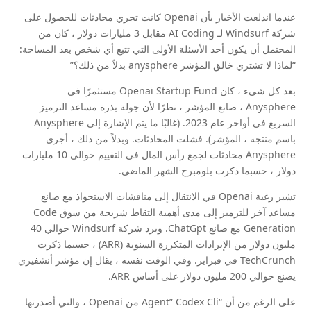
عندما اندلعت الأخبار بأن Openai كانت تجري محادثات للحصول على
شركة Windsurf لـ AI Coding مقابل 3 مليارات دولار ، كان من
المحتمل أن يكون أحد الأسئلة الأولى التي تتبع أي شخص بعد المساحة:
“لماذا لا تشتري خالق المؤشر anysphere بدلاً من ذلك؟”
بعد كل شيء ، كان Openai Startup Fund مستثمرًا في
Anysphere ، صانع المؤشر ، نظرًا لأن جولة بذرة مساعد الترميز
السريع في أواخر عام 2023. (غالبًا ما يتم الإشارة إلى Anysphere
باسم منتجه ، المؤشر). فشلت المحادثات. وبدلاً من ذلك ، أجرى
Anysphere محادثات لجمع رأس المال في التقييم حوالي 10 مليارات
دولار ، حسبما ذكرت بلومبرج الشهر الماضي.
تشير رغبة Openai في الانتقال إلى مناقشات الاستحواذ مع صانع
مساعد آخر للترميز إلى مدى أهمية التقاط شريحة من سوق Code
Generation مع صانع ChatGpt. ويرد شركة Windsurf حوالي 40
مليون دولار من الإيرادات المتكررة السنوية (ARR) ، حسبما ذكرت
TechCrunch في فبراير. وفي الوقت نفسه ، يقال إن مؤشر أنشفيري
يصنع حوالي 200 مليون دولار على أساس ARR.
على الرغم من أن “Agent” Codex Cli من Openai ، والتي أصدرتها