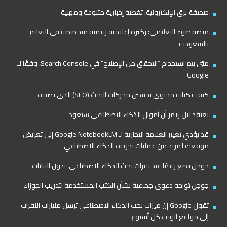
صحيفة برق الإلكترونية: تغطية إخبارية متنوعة ومهنية
منصة ضوء التعليمي: ركيزة إعلامية رقمية متخصصة في التعليم
بالسعودية
متى يتم استخدام “التحقق من الإصلاح” في Search Console، وفقًا لـ
Google
كيفية كتابة محتوى تحسين محركات البحث (SEO) الذي يصنف
يعتقد نيل ريمر أن أموال الذكاء الاصطناعي ستعود
قد يؤدي تغيير العلامة التجارية لـ Google NotebookLM إلى تعريض
موقعك لمزيد من عمليات تجريف الذكاء الاصطناعي
جوجل تضع رقمًا عند نقرات بحث الذكاء الاصطناعي، بدون البيانات
جوجل تواجه دعوى جماعية بشأن الكتب المستخدمة لتدريب الجوزاء
تقول Google إن ميزات بحث الذكاء الاصطناعي ترسل مليارات النقرات
إلى مواقع الويب كل أسبوع