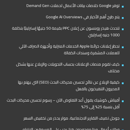
توفر Google خلاصات بيانات الأعمال لحملات Demand Gen
يتم طرح أهم الأخبار في Google AI Overviews
تتحدث هيذر روبنسون عن إعلان PPC بقيمة 50 جنيهًا إسترلينيًا بتكلفة
1000 جنيه إسترليني
تحظر إعلانات خرائط Apple الخدمات المنزلية وأجهزة الصراف الآلي
للعملات المشفرة وسندات الكفالة
كيف تقوم منصات الإعلانات بحساب التحويلات والإبلاغ عنها بشكل
مختلف
كيفية الإبلاغ عن نتائج تحسين محركات البحث (SEO) التي يهتم بها
المديرون التنفيذيون بالفعل
أفيناش كوشيك يقول أعد التفاوض الآن – رسوم تحسين محركات البحث
أقل بنسبة 25% إلى 75%
جوجل تضيف التقارير الاجتماعية. مولر يحذر من تخفيض السعر
وكلاء أعمال ميتا موجودون هنا. يجب على المسوقين الانتباه