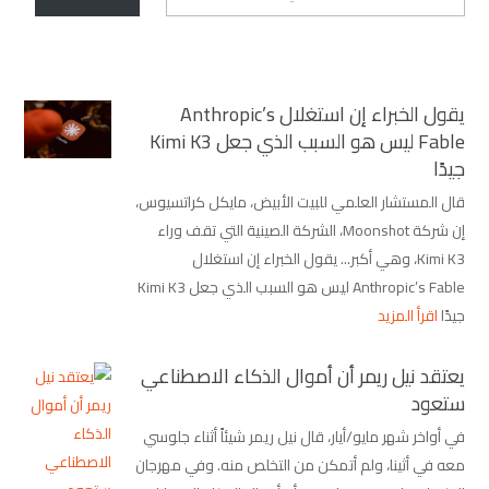
يقول الخبراء إن استغلال Anthropic’s
Fable ليس هو السبب الذي جعل Kimi K3
جيدًا
قال المستشار العلمي للبيت الأبيض، مايكل كراتسيوس،
إن شركة Moonshot، الشركة الصينية التي تقف وراء
Kimi K3، وهي أكبر... يقول الخبراء إن استغلال
Anthropic’s Fable ليس هو السبب الذي جعل Kimi K3
جيدًا
اقرأ المزيد
يعتقد نيل ريمر أن أموال الذكاء الاصطناعي
ستعود
في أواخر شهر مايو/أيار، قال نيل ريمر شيئاً أثناء جلوسي
معه في أثينا، ولم أتمكن من التخلص منه. وفي مهرجان