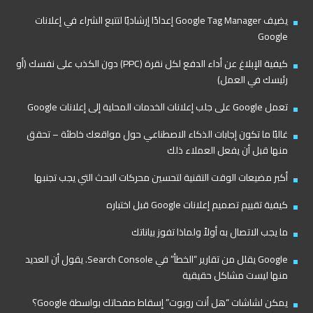
يضيف Google Tag Manager إعدادًا إرشاديًا لتتبع الشراء في إعلانات
Google
كيفية الإبلاغ عن أداء الدفع لكل نقرة (PPC) دون الكذب على نفسك (أو
رئيسك في العمل)
تعمل Google على جلب إعلانات الخدمات المحلية إلى إعلانات Google
غالبًا ما تكون إجابات الذكاء الاصطناعي حول مواقعك خاطئة – تحقق
منها قبل أن يفعل العملاء ذلك
أكبر مضيعات الوقت التقنية لتحسين محركات البحث التي يجب تجنبها
كيفية تقييم تصميم إعلانات Google قبل اختباره
ما يجب الاتصال به أولاً ولماذا تفوز بياناتك
Google يقلل من تقارير “الخطأ” في Search Console. يقول أن العديد
منها ليست مشاكل حقيقية
يمكن لشاشات “هل أنت روبوت” إسقاط صفحاتك بواسطة Google؟