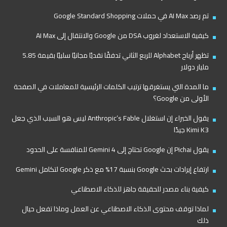
تم رصد AI Max في حملات Google Standard Shopping
كيفية الاستعداد لغروب DSA من Google والانتقال إلى AI Max
تظهر أرباح Alphabet للربع الثاني تدفقًا نقديًا مجانيًا سلبيًا بقيمة 5.85
مليار دولار
ما المدة التي يستغرقها ترتيب الكلمات الرئيسية للمعاملات في الصفحة
الأولى من Google؟
يقول الخبراء إن استغلال Anthropic’s Fable ليس هو السبب الذي جعل
Kimi K3 جيدًا
يقول Pichai إن Google تحتاج إلى Gemini 4 للمنافسة على الحدود
ارتفاع إيرادات بحث Google بنسبة 17% مع ذكر Google لتكامل Gemini
كيفية بناء مصدر للحقيقة جاهز للذكاء الاصطناعي
لماذا توقف محتوى الذكاء الاصطناعي عن العمل وماذا تفعل حيال
ذلك