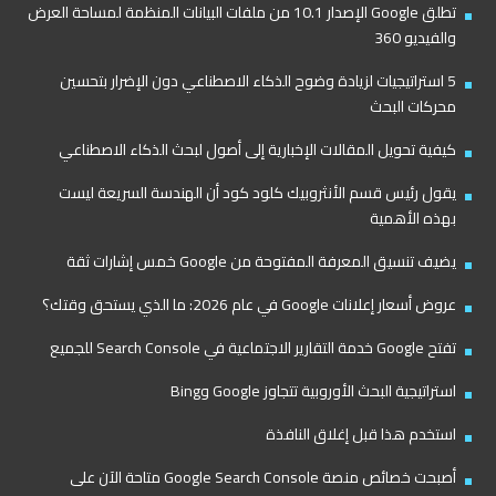
تطلق Google الإصدار 10.1 من ملفات البيانات المنظمة لمساحة العرض
والفيديو 360
5 استراتيجيات لزيادة وضوح الذكاء الاصطناعي دون الإضرار بتحسين
محركات البحث
كيفية تحويل المقالات الإخبارية إلى أصول لبحث الذكاء الاصطناعي
يقول رئيس قسم الأنثروبيك كلود كود أن الهندسة السريعة ليست
بهذه الأهمية
يضيف تنسيق المعرفة المفتوحة من Google خمس إشارات ثقة
عروض أسعار إعلانات Google في عام 2026: ما الذي يستحق وقتك؟
تفتح Google خدمة التقارير الاجتماعية في Search Console للجميع
استراتيجية البحث الأوروبية تتجاوز Google وBing
استخدم هذا قبل إغلاق النافذة
أصبحت خصائص منصة Google Search Console متاحة الآن على