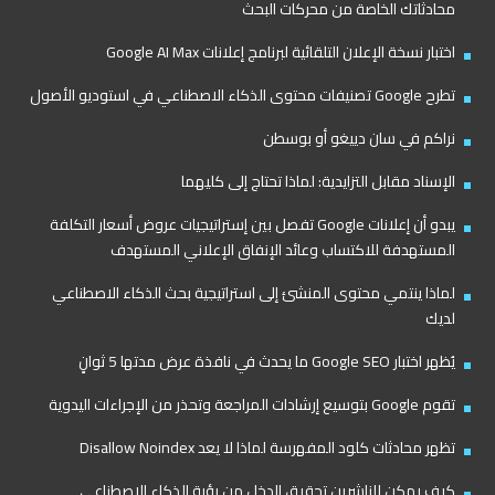
محادثاتك الخاصة من محركات البحث
اختبار نسخة الإعلان التلقائية لبرنامج إعلانات Google AI Max
تطرح Google تصنيفات محتوى الذكاء الاصطناعي في استوديو الأصول
نراكم في سان دييغو أو بوسطن
الإسناد مقابل التزايدية: لماذا تحتاج إلى كليهما
يبدو أن إعلانات Google تفصل بين إستراتيجيات عروض أسعار التكلفة
المستهدفة للاكتساب وعائد الإنفاق الإعلاني المستهدف
لماذا ينتمي محتوى المنشئ إلى استراتيجية بحث الذكاء الاصطناعي
لديك
يُظهر اختبار Google SEO ما يحدث في نافذة عرض مدتها 5 ثوانٍ
تقوم Google بتوسيع إرشادات المراجعة وتحذر من الإجراءات اليدوية
تظهر محادثات كلود المفهرسة لماذا لا يعد Disallow Noindex
كيف يمكن للناشرين تحقيق الدخل من رؤية الذكاء الاصطناعي