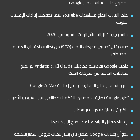
الحصول على اقتباسات من Google
تظهر البيانات ارتفاع مشاهدات YouTube بينما انخفضت إيرادات الإعلانات
الطويلة
5 استراتيجيات لإزالة نتائج البحث السلبية في 2026
كيف يقلل تحسين محركات البحث (SEO) من تكاليف اكتساب العملاء
المختلطين
قامت Google بفهرسة محادثات Claude لأن Anthropic لم تمنع
محادثاتك الخاصة من محركات البحث
اختبار نسخة الإعلان التلقائية لبرنامج إعلانات Google AI Max
تطرح Google تصنيفات محتوى الذكاء الاصطناعي في استوديو الأصول
نراكم في سان دييغو أو بوسطن
الإسناد مقابل التزايدية: لماذا تحتاج إلى كليهما
يبدو أن إعلانات Google تفصل بين إستراتيجيات عروض أسعار التكلفة