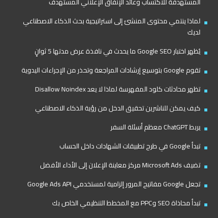
المستهدفة للاكتساب وعائد الإنفاق الإعلاني المستهدف
لماذا ينتمي محتوى المنشئ إلى استراتيجية بحث الذكاء الاصطناعي
لديك
يُظهر اختبار Google SEO ما يحدث في نافذة عرض مدتها 5 ثوانٍ
تقوم Google بتوسيع إرشادات المراجعة وتحذر من الإجراءات اليدوية
تظهر محادثات كلود المفهرسة لماذا لا يعد Disallow Noindex
كيف يمكن للناشرين تحقيق الدخل من رؤية الذكاء الاصطناعي
يربط ChatGPT معظم أسئلة السفر
تبدأ Google في طرح تطبيقات الشهادات داخل الحساب
تضيف Microsoft Ads مركز معاينة الإعلان إلى الأداء الأفضل
تجعل Google مفاتيح المرور إلزامية لمستخدمي Google Ads API
تبدأ محاذاة SEO وPPC مع المخطط التنظيمي الخاص بك