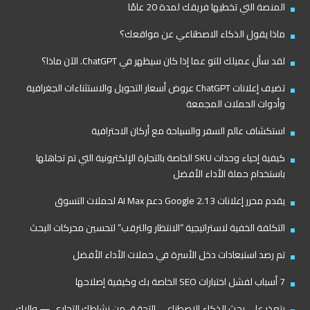
المنصة التي تخطيها فريقك لمدة 20 عامًا
ماذا يقول الذكاء الاصطناعي عن مواقعك؟
لقد سأل عميلك للتو عما إذا كان سيظهر في ChatGPT. الآن ماذا؟
تضيف إعلانات ChatGPT عروض أسعار التحويل والاستثناءات الجغرافية
وأدوات الحملات المجمعة
استكشاف عالم السفر والسياحة مع أركان الاحترافية
كيفية إحياء وحدات SKU الخاصة بالتجارة الإلكترونية التي تم تجاهلها
باستخدام حملة الأداء الأفضل
يقدم محرر إعلانات Google 2.13 دعم AI Max لحملات التسوق
التكلفة الخفية لاستراتيجية “الانتظار والترقب” لتحسين محركات البحث
تم رصد استبعادات دخل الأسرة في حملات الأداء الأفضل
7 أسباب لفشل اختبارات SEO الخاصة بك وكيفية إصلاحها
يتعذر على بحث الذكاء الاصطناعي التحقق من نشاطك التجاري — وإليك