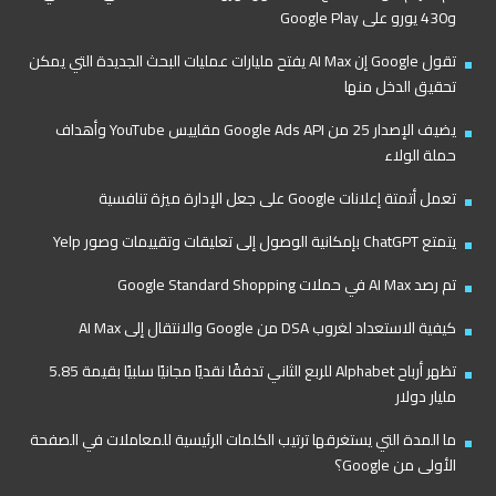
و430 يورو على Google Play
تقول Google إن AI Max يفتح مليارات عمليات البحث الجديدة التي يمكن
تحقيق الدخل منها
يضيف الإصدار 25 من Google Ads API مقاييس YouTube وأهداف
حملة الولاء
تعمل أتمتة إعلانات Google على جعل الإدارة ميزة تنافسية
يتمتع ChatGPT بإمكانية الوصول إلى تعليقات وتقييمات وصور Yelp
تم رصد AI Max في حملات Google Standard Shopping
كيفية الاستعداد لغروب DSA من Google والانتقال إلى AI Max
تظهر أرباح Alphabet للربع الثاني تدفقًا نقديًا مجانيًا سلبيًا بقيمة 5.85
مليار دولار
ما المدة التي يستغرقها ترتيب الكلمات الرئيسية للمعاملات في الصفحة
الأولى من Google؟