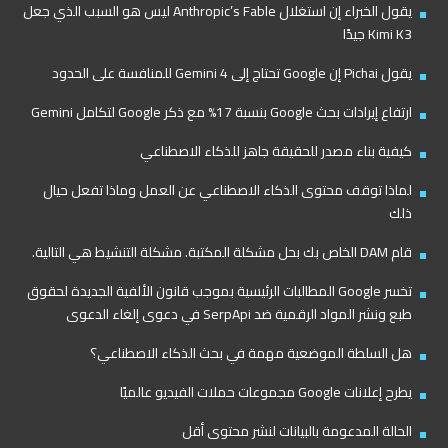
يقول الخبراء إن استغلال Anthropic’s Fable ليس هو السبب الذي جعل
Kimi K3 جيدًا
يقول Pichai إن Google تحتاج إلى Gemini 4 للمنافسة على الحدود
ارتفاع إيرادات بحث Google بنسبة 17% مع ذكر Google لتكامل Gemini
كيفية بناء مصدر للحقيقة جاهز للذكاء الاصطناعي
لماذا توقف محتوى الذكاء الاصطناعي عن العمل وماذا تفعل حيال
ذلك
قام DAM الخاص بك بحل مشكلة المكتبة. مشكلة التنشيط هي التالية.
تخسر Google المطالبات الرئيسية بموجب قانون الألفية الجديدة لحقوق
طبع ونشر المواد الرقمية ضد SerpApi في دعوى إلغاء الدعوى
هل السلطة الموضعية مهمة في بحث الذكاء الاصطناعي؟
يطرح إعلانات Google مجموعات حملات الفيديو عالميًا
الحالة المدعومة بالبيانات لنشر محتوى أقل