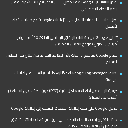
تظهر البيانات أن Google هو المجال الثاني الذي يتم الاستشهاد به في
وضع الذكاء الاصطناعي
تصل إعلانات الخدمات المحلية إلى “إعلانات Google” عبر حملات الأداء
الأفضل
تتخلى Google عن متطلبات الإنفاق الإعلاني البالغة 50 ألف دولار
أمريكي لأصول نموذج العميل المحتمل
تقوم Google بتوسيع دراسات تأثير العلامة التجارية من خلال خيار القياس
المحسن
يضيف Google Tag Manager إعدادًا إرشاديًا لتتبع الشراء في إعلانات
Google
كيفية الإبلاغ عن أداء الدفع لكل نقرة (PPC) دون الكذب على نفسك (أو
رئيسك في العمل)
تعمل Google على جلب إعلانات الخدمات المحلية إلى إعلانات Google
غالبًا ما تكون إجابات الذكاء الاصطناعي حول مواقعك خاطئة – تحقق
منها قبل أن يفعل العملاء ذلك