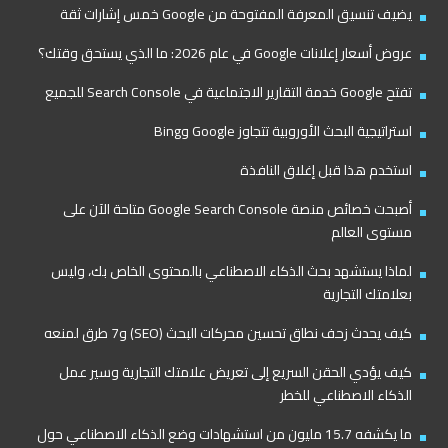
يضيف تنسيق المعرفة المفتوحة من Google خمس إشارات ثقة
عروض أسعار إعلانات Google في عام 2026: ما الذي يستحق وقتك؟
تفتح Google خدمة التقارير الاجتماعية في Search Console للجميع
استراتيجية البحث الأوروبية تتجاوز Google وBing
استخدم هذا قبل إغلاق النافذة
أصبحت خصائص منصة Google Search Console متاحة الآن على
مستوى العالم
لماذا يستشهد بحث الذكاء الاصطناعي بالمحتوى الخاص بك، وليس
بعلامتك التجارية
كيف يحدث زحف نطاق تحسين محركات البحث (SEO) و7 طرق لمنعه
كيف يؤدي الحقن السريع إلى تعريض علامتك التجارية وسير عمل
الذكاء الاصطناعي للخطر
ما يكشفه 15.7 مليون من استشهادات وضع الذكاء الاصطناعي حول