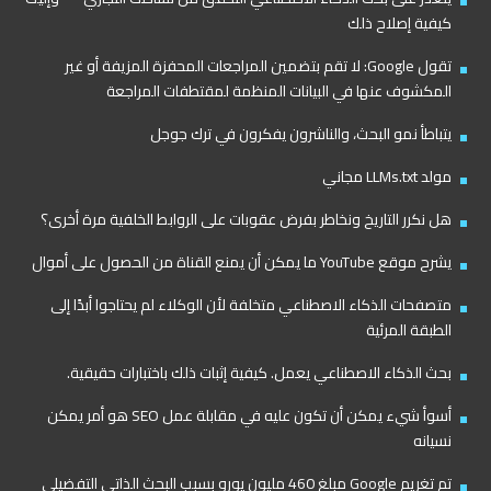
كيفية إصلاح ذلك
تقول Google: لا تقم بتضمين المراجعات المحفزة المزيفة أو غير
المكشوف عنها في البيانات المنظمة لمقتطفات المراجعة
يتباطأ نمو البحث، والناشرون يفكرون في ترك جوجل
مولد LLMs.txt مجاني
هل نكرر التاريخ ونخاطر بفرض عقوبات على الروابط الخلفية مرة أخرى؟
يشرح موقع YouTube ما يمكن أن يمنع القناة من الحصول على أموال
متصفحات الذكاء الاصطناعي متخلفة لأن الوكلاء لم يحتاجوا أبدًا إلى
الطبقة المرئية
بحث الذكاء الاصطناعي يعمل. كيفية إثبات ذلك باختبارات حقيقية.
أسوأ شيء يمكن أن تكون عليه في مقابلة عمل SEO هو أمر يمكن
نسيانه
تم تغريم Google مبلغ 460 مليون يورو بسبب البحث الذاتي التفضيلي