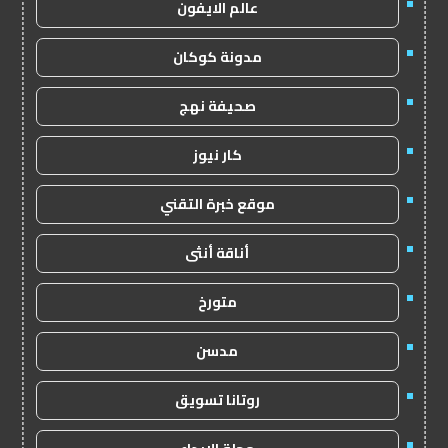
عالم الايفون
مدونة كوكان
صحيفة نهج
كار نيوز
موقع خبرة التقني
أناقة أنثى
متورخ
مدسن
روتانا تسويق