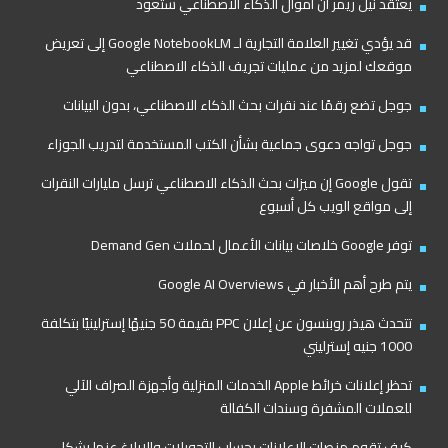
يعتقد نيل ريمر أن أموال الذكاء الاصطناعي ستعود
قد يؤدي تغيير العلامة التجارية لـ Google NotebookLM إلى تعريض
موقعك لمزيد من عمليات تجريف الذكاء الاصطناعي
جوجل تضع رقمًا عند نقرات بحث الذكاء الاصطناعي، بدون البيانات
جوجل تواجه دعوى جماعية بشأن الكتب المستخدمة لتدريب الجوزاء
تقول Google إن ميزات بحث الذكاء الاصطناعي ترسل مليارات النقرات
إلى مواقع الويب كل أسبوع
توفر Google خلاصات بيانات الأعمال لحملات Demand Gen
يتم طرح أهم الأخبار في Google AI Overviews
تتحدث هيذر روبنسون عن إعلان PPC بقيمة 50 جنيهًا إسترلينيًا بتكلفة
1000 جنيه إسترليني
تحظر إعلانات خرائط Apple الخدمات المنزلية وأجهزة الصراف الآلي
للعملات المشفرة وسندات الكفالة
كيف تقوم منصات الإعلانات بحساب التحويلات والإبلاغ عنها بشكل