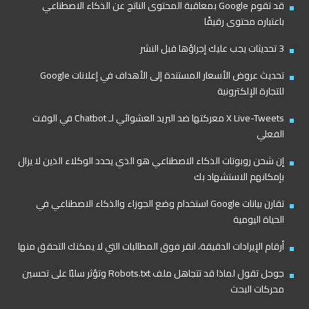
قد تقوم Google بمعاقبة المحتوى الناتج عن الذكاء الاصطناعي
باعتباره محتوى رقيقًا
3 تحديثات يجب عليك إجراؤها قبل النشر
تحديث عروض الأسعار المستندة إلى الأهداف في إعلانات Google
للتجارة الإلكترونية
X Live-Tweets معركتها ضد البريد العشوائي لـ Chatbot في الوقت
الفعلي
إن شحن روبوتات الذكاء الاصطناعي هو الذي يحدد الوكلاء الذين لا يزال
بإمكانهم الاستشهاد بك
تقارن بيانات Google استخدام وضع الجوزاء والذكاء الاصطناعي في
الحياة اليومية
أرقام الإيرادات الدقيقة، انقر فوق المطالبات التي لا يمكنك التحقق منها
جوجل تقول لماذا قد تتجاهل ملف Robots.txt وتؤثر سلبًا على تحسين
محركات البحث