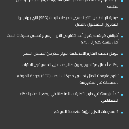
مختلف
كيفية الإبلاغ عن نتائج تحسين محركات البحث (SEO) التي يهتم بها
المديرون التنفيذيون بالفعل
أفيناش كوشيك يقول أعد التفاوض الآن – رسوم تحسين محركات البحث
أقل بنسبة 25% إلى 75%
جوجل تضيف التقارير الاجتماعية. مولر يحذر من تخفيض السعر
وكلاء أعمال ميتا موجودون هنا. يجب على المسوقين الانتباه
تشرح Google اتصال تحسين محركات البحث (SEO) بجودة الموقع
بالصفحات غير المفهرسة
تبدأ Google في طرح التطبيقات المتصلة في وضع البحث بالذكاء
الاصطناعي
5 مسرحيات لتعزيز الرؤية متعددة المواقع