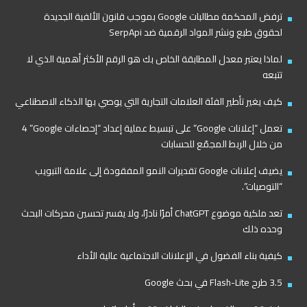
ترفض المحكمة مطالبات Google بموجب قانون الألفية الجديدة
لحقوق طبع ونشر المواد الرقمية ضد SerpApi
لماذا يعتبر معدل المطابقة الخاص بك هو الرقم الأكثر أهمية الذي لا
تتبعه
كيف يغير تأطير الفئة العلامات التجارية التي يوصي بها الذكاء الاصطناعي
تعمل “إعلانات Google” على تبسيط عملية إعداد “إحصاءات Google”‏ 4
من خلال الربط المجمّع للحسابات
يضيف إعلانات Google تقديرات النمو المفقودة إلى علامة التبويب
“التوصيات”.
تعد ملكية موضوع ChatGPT أمرًا نادرًا، ولا يفسر تحسين محركات البحث
وحده ذلك
كيفية بناء الفضول في الإعلانات الاجتماعية عالية الأداء
3.5 طرح Flash-Lite في بحث Google