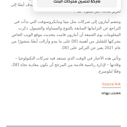
شركة تحسين محركات البحث
البرامج، فإننا نركز على البرامج ذات النتائج المثبتة – ونهدف أيضًا إلى
تعزيز ثقافة أكثر شمولاً حقًا”.
وتنضم أمازون إلى شركات مثل ميتا ومايكروسوفت التي بدأت في
التراجع عن التزاماتها السابقة بالتنوع والمساواة والشمول. ذكرت
المعلومات يوم الجمعة أن أمازون قامت بتحديث موقع الويب الخاص
بشركتها للتقليل من أهمية DEI على ما يبدو وأزالت أيضًا منشورًا من
عام 2021 يعبر عن التركيز على DEI.
وتأتي هذه الأخبار في الوقت الذي تستعد فيه شركات التكنولوجيا –
وقادتها – لإدارة رئاسية قادمة من المرجح أن تكون معادية تجاه DEI،
وفقًا لبلومبرج.
Source link
معجب بهذه: