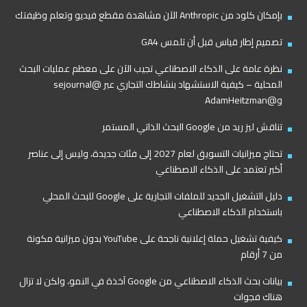
بإمكان كلود من Anthropic الآن مشاهدة مقطع فيديو وتعلم وظيفتك
تصميم إطار قياس قبل أن تلمس GA4
نظرة عامة على الذكاء الاصطناعي تجيب الآن على معظم عمليات البحث
المحلية – كيفية الاستشهاد بنشاطك التجاري عبر @sejournal
و@AdamHeitzman
تناقش ليز ريد من Google البحث الذاتي المستمر
تحتاج ميزانيات التسويق لعام 2027 إلى فئات جديدة، وليس إلى عناصر
أكبر تعتمد على الذكاء الاصطناعي
دليل التشغيل الجديد للملفات التجارية على Google للبحث المحلي
باستخدام الذكاء الاصطناعي
كيفية تشغيل حملة إعلانية ناجحة على YouTube بدون ميزانية مكونة
من 7 أرقام
بيانات بحث الذكاء الاصطناعي من Google آخذة في النمو، ولكن لا تزال
هناك فجوات