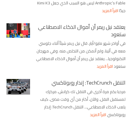
Anthropic’s Fable ليس هو السبب الذي جعل Kimi K3
جيدًا
اقرأ المزيد
يعتقد نيل ريمر أن أموال الذكاء الاصطناعي
ستعود
في أواخر شهر مايو/أيار، قال نيل ريمر شيئاً أثناء جلوسي
معه في أثينا، ولم أتمكن من التخلص منه. وفي مهرجان
التكنولوجيا... يعتقد نيل ريمر أن أموال الذكاء الاصطناعي
ستعود
اقرأ المزيد
التنقل TechCrunch: إنذار روبوتاكسي
مرحبا بكم مرة أخرى في التنقل تك كرانش، مركزك
لمستقبل النقل، والآن، أكثر من أي وقت مضى، كيف
يلعب الذكاء الاصطناعي... التنقل TechCrunch: إنذار
روبوتاكسي
اقرأ المزيد