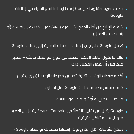
يضيف Google Tag Manager إعدادًا إرشاديًا لتتبع الشراء في إعلانات
Google
كيفية الإبلاغ عن أداء الدفع لكل نقرة (PPC) دون الكذب على نفسك (أو
رئيسك في العمل)
تعمل Google على جلب إعلانات الخدمات المحلية إلى إعلانات Google
غالبًا ما تكون إجابات الذكاء الاصطناعي حول مواقعك خاطئة – تحقق
منها قبل أن يفعل العملاء ذلك
أكبر مضيعات الوقت التقنية لتحسين محركات البحث التي يجب تجنبها
كيفية تقييم تصميم إعلانات Google قبل اختباره
ما يجب الاتصال به أولاً ولماذا تفوز بياناتك
Google يقلل من تقارير “الخطأ” في Search Console. يقول أن العديد
منها ليست مشاكل حقيقية
يمكن لشاشات “هل أنت روبوت” إسقاط صفحاتك بواسطة Google؟