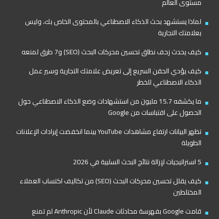
مستوى العالم
لماذا يستشهد بحث الذكاء الاصطناعي بالمحتوى الخاص بك، وليس
بعلامتك التجارية
كيف يحدث زحف نطاق تحسين محركات البحث (SEO) و7 طرق لمنعه
كيف يؤدي الحقن السريع إلى تعريض علامتك التجارية وسير عمل
الذكاء الاصطناعي للخطر
ما يكشفه 15.7 مليون من استشهادات وضع الذكاء الاصطناعي حول
الحصول على اقتباسات من Google
تظهر البيانات ارتفاع مشاهدات YouTube بينما انخفضت إيرادات الإعلانات
الطويلة
5 استراتيجيات لإزالة نتائج البحث السلبية في 2026
كيف يقلل تحسين محركات البحث (SEO) من تكاليف اكتساب العملاء
المختلطين
قامت Google بفهرسة محادثات Claude لأن Anthropic لم تمنع