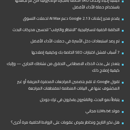
كيفية إحياء وحدات SKU الخاصة بالتجارة الإلكترونية التي تم تجاهلها
باستخدام حملة الأداء الأفضل
يقدم محرر إعلانات Google 2.13 دعم AI Max لحملات التسوق
التكلفة الخفية لاستراتيجية “الانتظار والترقب” لتحسين محركات البحث
تم رصد استبعادات دخل الأسرة في حملات الأداء الأفضل
7 أسباب لفشل اختبارات SEO الخاصة بك وكيفية إصلاحها
يتعذر على بحث الذكاء الاصطناعي التحقق من نشاطك التجاري — وإليك
كيفية إصلاح ذلك
تقول Google: لا تقم بتضمين المراجعات المحفزة المزيفة أو غير
المكشوف عنها في البيانات المنظمة لمقتطفات المراجعة
يتباطأ نمو البحث، والناشرون يفكرون في ترك جوجل
مولد LLMs.txt مجاني
هل نكرر التاريخ ونخاطر بفرض عقوبات على الروابط الخلفية مرة أخرى؟