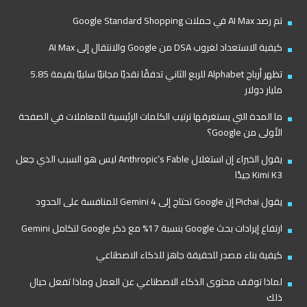
تم رصد AI Max في حملات Google Standard Shopping
كيفية الاستعداد لغروب DSA من Google والانتقال إلى AI Max
تظهر أرباح Alphabet للربع الثاني تدفقًا نقديًا مجانيًا سلبيًا بقيمة 5.85
مليار دولار
ما المدة التي يستغرقها ترتيب الكلمات الرئيسية للمعاملات في الصفحة
الأولى من Google؟
يقول الخبراء إن استغلال Anthropic’s Fable ليس هو السبب الذي جعل
Kimi K3 جيدًا
يقول Pichai إن Google تحتاج إلى Gemini 4 للمنافسة على الحدود
ارتفاع إيرادات بحث Google بنسبة 17% مع ذكر Google لتكامل Gemini
كيفية بناء مصدر للحقيقة جاهز للذكاء الاصطناعي
لماذا توقف محتوى الذكاء الاصطناعي عن العمل وماذا تفعل حيال
ذلك