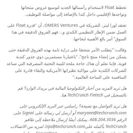
تخطط Float لاستخدام رأسمالها الجديد لتوسيع عروض منتجاتها
وتواجدها الإقليمي داخل كندا بالإضافة إلى مواصلة التوظيف.
تعتقد لورا لينز، الشريكة في OMERS Ventures، أن “قدرة Float على
العمل ضمن الإطار التنظيمي الكندي و… فهم الفروق الدقيقة في هذا
السوق” أمر بالغ الأهمية لنجاحها.
وقالت: “يتطلب الأمر شخصًا على دراية تامة بهذه الفروق الدقيقة حتى
يتمكن من إنشاء منتج ناجح”. “باعتبارنا مستثمرين ذوي جذور كندية
قوية، فإننا نعلم أن هناك حاجة ملحة للبنية التحتية المصرفية التي تساعد
الشركات الكندية على مواكبة نظيراتها الأمريكية والبقاء قادرة على
المنافسة على الساحة العالمية.”
هل تريد المزيد من أخبار التكنولوجيا المالية في بريدك الوارد؟ قم
بالتسجيل في TechCrunch Fintech
هنا
.
هل تريد التواصل مع نصيحة؟ راسلني عبر البريد الإلكتروني على
maryann@techcrunch.com أو أرسل لي رسالة على Signal على
الرقم 408.204.3036. يمكنك أيضًا إرسال ملاحظة إلى طاقم
TechCrunch بأكمله علىtips@techcrunch.com. لمزيد من الاتصالات