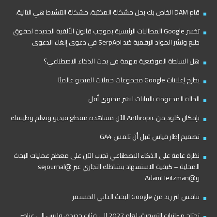
قام DAM الخاص بك بحل مشكلة المكتبة. مشكلة التنشيط هي التالية.
تخسر Google المطالبات الرئيسية بموجب قانون الألفية الجديدة لحقوق
طبع ونشر المواد الرقمية ضد SerpApi في دعوى إلغاء الدعوى
هل السلطة الموضعية مهمة في بحث الذكاء الاصطناعي؟
يطرح إعلانات Google مجموعات حملات الفيديو عالميًا
الحالة المدعومة بالبيانات لنشر محتوى أقل
بإمكان كلود من Anthropic الآن مشاهدة مقطع فيديو وتعلم وظيفتك
تصميم إطار قياس قبل أن تلمس GA4
نظرة عامة على الذكاء الاصطناعي تجيب الآن على معظم عمليات البحث
المحلية – كيفية الاستشهاد بنشاطك التجاري عبر @sejournal
و@AdamHeitzman
تناقش ليز ريد من Google البحث الذاتي المستمر
تحتاج ميزانيات التسويق لعام 2027 إلى فئات جديدة، وليس إلى عناصر