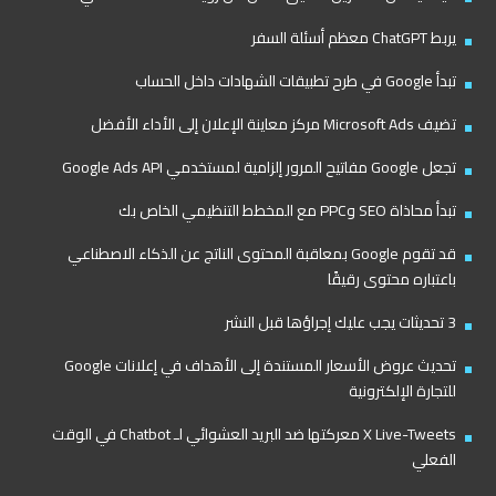
يربط ChatGPT معظم أسئلة السفر
تبدأ Google في طرح تطبيقات الشهادات داخل الحساب
تضيف Microsoft Ads مركز معاينة الإعلان إلى الأداء الأفضل
تجعل Google مفاتيح المرور إلزامية لمستخدمي Google Ads API
تبدأ محاذاة SEO وPPC مع المخطط التنظيمي الخاص بك
قد تقوم Google بمعاقبة المحتوى الناتج عن الذكاء الاصطناعي
باعتباره محتوى رقيقًا
3 تحديثات يجب عليك إجراؤها قبل النشر
تحديث عروض الأسعار المستندة إلى الأهداف في إعلانات Google
للتجارة الإلكترونية
X Live-Tweets معركتها ضد البريد العشوائي لـ Chatbot في الوقت
الفعلي