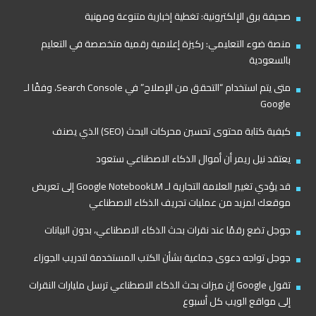
صحيفة برق الإلكترونية: تغطية إخبارية متنوعة ومهنية
منصة ضوء التعليمي: ركيزة إعلامية رقمية متخصصة في التعليم
بالسعودية
متى يتم استخدام “التحقق من الإصلاح” في Search Console، وفقًا لـ
Google
كيفية كتابة محتوى تحسين محركات البحث (SEO) الذي يصنف
يعتقد نيل ريمر أن أموال الذكاء الاصطناعي ستعود
قد يؤدي تغيير العلامة التجارية لـ Google NotebookLM إلى تعريض
موقعك لمزيد من عمليات تجريف الذكاء الاصطناعي
جوجل تضع رقمًا عند نقرات بحث الذكاء الاصطناعي، بدون البيانات
جوجل تواجه دعوى جماعية بشأن الكتب المستخدمة لتدريب الجوزاء
تقول Google إن ميزات بحث الذكاء الاصطناعي ترسل مليارات النقرات
إلى مواقع الويب كل أسبوع