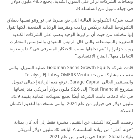
وبطاقات الشركات تركز على السوق الكندية، بجمع 48.5 مليون دولار
في جولة تمويل من السلسلة B.
تشبه شركة التكنولوجيا المالية التي يقع مقرها في تورونتو نفسها بعملاق
التكنولوجيا المالية بريكس ورامب ومقرهما الولايات المتحدة، لكنها تقول
إنها مختلفة من حيث أن تركيزها الوحيد ينصب على الشركات الكندية
الصغيرة والمتوسطة، والتي قال الرئيس التنفيذي والمؤسس المشارك
روب خزام إنها “يتم تجاهلها بسبب الاحتكار المصرفي في كندا وصعوبة
التعامل معها”. المناخ الاقتصادي.”
قادت شركة Goldman Sachs Growth Equity عملية التمويل، والتي
تضمنت مشاركة من OMERS Ventures وFJ Labs وTeralys
والمستثمر الحالي Garage Capital. ترفع هذه الزيادة إجمالي تمويل
مشروع Float Financial إلى 92.6 مليون دولار أمريكي منذ إنشائها
في عام 2020. قامت الشركة أيضًا بجمع تسهيلات ائتمانية بقيمة 36.9
مليون دولار في فبراير من عام 2024، والتي تستخدمها لتقديم الائتمان
للعملاء.
رفضت الشركة الكشف عن التقييم، مشيرة فقط إلى أنه كان بمثابة
“جولة أعلى” من زيادة السلسلة A البالغة 30 مليون دولار أمريكي
بقيادة Tiger Global في نوفمبر من عام 2021.