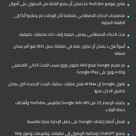
يشرح موقع YouTube ما يمكن أن يمنع القناة من الحصول على أموال
متصفحات الذكاء الاصطناعي متخلفة لأن الوكلاء لم يحتاجوا أبدًا إلى
الطبقة المرئية
بحث الذكاء الاصطناعي يعمل. كيفية إثبات ذلك باختبارات حقيقية.
أسوأ شيء يمكن أن تكون عليه في مقابلة عمل SEO هو أمر يمكن
نسيانه
تم تغريم Google مبلغ 460 مليون يورو بسبب البحث الذاتي التفضيلي
و430 يورو على Google Play
تقول Google إن AI Max يفتح مليارات عمليات البحث الجديدة التي يمكن
تحقيق الدخل منها
يضيف الإصدار 25 من Google Ads API مقاييس YouTube وأهداف
حملة الولاء
تعمل أتمتة إعلانات Google على جعل الإدارة ميزة تنافسية
يتمتع ChatGPT بإمكانية الوصول إلى تعليقات وتقييمات وصور Yelp