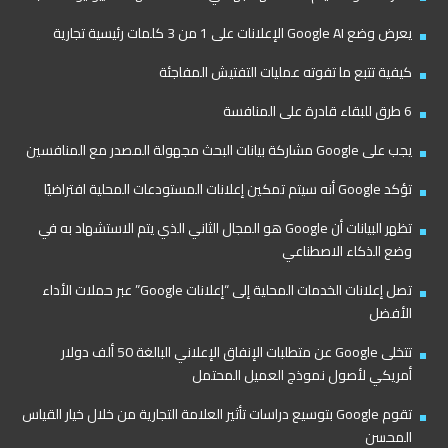
يعرض وضع Google AI الإعلانات على 1 من 3 كلمات رئيسية تجارية
كيفية تتبع ما تفوته عمليات التفتيش المفاجئة
6 طرق للبقاء قادرة على المنافسة
يجب على Google مشاركة بيانات البحث مجهولة المصدر مع المنافسين
تؤكد Google أنه سيتم تمكين إعلانات المستودعات المحلية افتراضيًا
تظهر البيانات أن Google هو المجال الثاني الذي يتم الاستشهاد به في
وضع الذكاء الاصطناعي
تصل إعلانات الخدمات المحلية إلى “إعلانات Google” عبر حملات الأداء
الأفضل
تتخلى Google عن متطلبات الإنفاق الإعلاني البالغة 50 ألف دولار
أمريكي لأصول نموذج العميل المحتمل
تقوم Google بتوسيع دراسات تأثير العلامة التجارية من خلال خيار القياس
المحسن