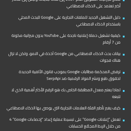
أكبر تعتمد على الذكاء الاصطناعي
دليل التشغيل الجديد للملفات التجارية على Google للبحث المحلي
باستخدام الذكاء الاصطناعي
كيفية تشغيل حملة إعلانية ناجحة على YouTube بدون ميزانية مكونة
من 7 أرقام
بيانات بحث الذكاء الاصطناعي من Google آخذة في النمو، ولكن لا تزال
هناك فجوات
ترفض المحكمة مطالبات Google بموجب قانون الألفية الجديدة
لحقوق طبع ونشر المواد الرقمية ضد SerpApi
لماذا يعتبر معدل المطابقة الخاص بك هو الرقم الأكثر أهمية الذي لا
تتبعه
كيف يغير تأطير الفئة العلامات التجارية التي يوصي بها الذكاء الاصطناعي
تعمل “إعلانات Google” على تبسيط عملية إعداد “إحصاءات Google”‏ 4
من خلال الربط المجمّع للحسابات