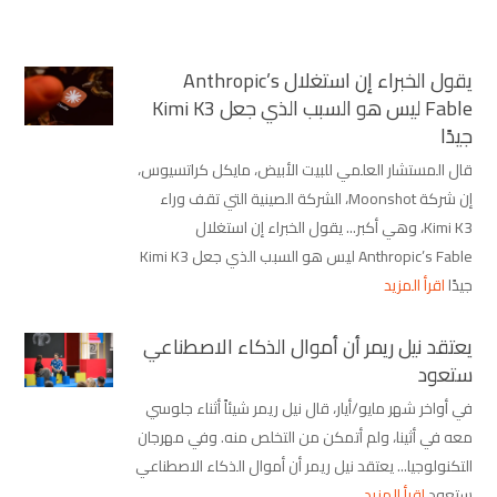
يقول الخبراء إن استغلال Anthropic’s
Fable ليس هو السبب الذي جعل Kimi K3
جيدًا
قال المستشار العلمي للبيت الأبيض، مايكل كراتسيوس،
إن شركة Moonshot، الشركة الصينية التي تقف وراء
Kimi K3، وهي أكبر... يقول الخبراء إن استغلال
Anthropic’s Fable ليس هو السبب الذي جعل Kimi K3
جيدًا
اقرأ المزيد
يعتقد نيل ريمر أن أموال الذكاء الاصطناعي
ستعود
في أواخر شهر مايو/أيار، قال نيل ريمر شيئاً أثناء جلوسي
معه في أثينا، ولم أتمكن من التخلص منه. وفي مهرجان
التكنولوجيا... يعتقد نيل ريمر أن أموال الذكاء الاصطناعي
ستعود
اقرأ المزيد