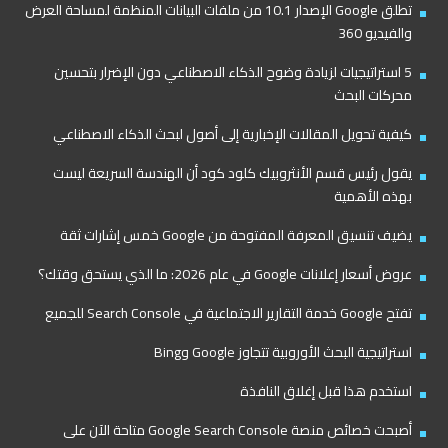
تطلق Google الإصدار 10.1 من ملفات البيانات المنظمة لمساحة العرض
والفيديو 360
5 استراتيجيات لزيادة وضوح الذكاء الاصطناعي دون الإضرار بتحسين
محركات البحث
كيفية تحويل المقالات الإخبارية إلى أصول لبحث الذكاء الاصطناعي
يقول رئيس قسم الأنثروبيك كلود كود أن الهندسة السريعة ليست
بهذه الأهمية
يضيف تنسيق المعرفة المفتوحة من Google خمس إشارات ثقة
عروض أسعار إعلانات Google في عام 2026: ما الذي يستحق وقتك؟
تفتح Google خدمة التقارير الاجتماعية في Search Console للجميع
استراتيجية البحث الأوروبية تتجاوز Google وBing
استخدم هذا قبل إغلاق النافذة
أصبحت خصائص منصة Google Search Console متاحة الآن على