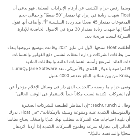
وبينما رفض خزام الكشف عن أرقام الإيرادات الفعلية، فهو يدعي أن
Float شهدت زيادة في إيراداتها بمقدار “50 ضعفًا” وإجمالي حجم
المدفوعات بمقدار 45 ضعفًا منذ زيادة السلسلة “أ”. وأضاف أنها تقول
أيضًا إنها شهدت زيادة بمقدار 30 مرة في الأصول الخاضعة للإدارة.
الشركة ليست مربحة بعد.
أطلقت Float منتجها الأول في مايو 2021 وقامت بتوسيع عروضها ببطء
من بطاقات الشركات وإدارة النفقات لتشمل دفع الفواتير والحسابات
ذات العائد المرتفع وأتمتة الحسابات الدائنة والبطاقات المادية
الافتراضية بالدولار الكندي والأمريكي. تعد Jane Software وLumiQ
وKnix من بين عملائها البالغ عددهم 4000 عميل.
ونفى خزام ما وصفه بـ”الحديث الذي دار في وسائل الإعلام مؤخراً عن
أن الشركات الكندية ليست مكاناً جيداً للاستثمار في الوقت الحالي”.
وقال لـ TechCrunch: “إن المناظر الطبيعية للشركات الصغيرة
والمتوسطة الكندية غنية ومتنوعة ومليئة بالإمكانات”. “في Float، ندرك
أن تلبية احتياجات هذه الشركات تتطلب نهجًا كنديًا واضحًا… يحتاج نظامنا
المالي إلى مجاراة سرعة وطموح الشركات الكندية إذا أردنا الازدهار
محليًا والمنافسة عالميًا.”