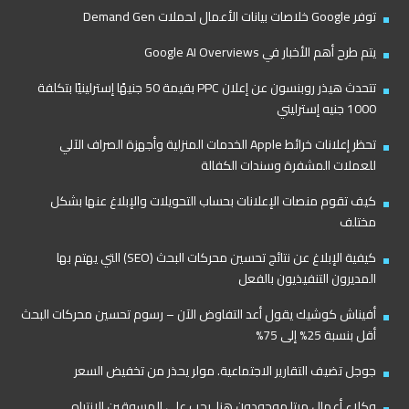
توفر Google خلاصات بيانات الأعمال لحملات Demand Gen
يتم طرح أهم الأخبار في Google AI Overviews
تتحدث هيذر روبنسون عن إعلان PPC بقيمة 50 جنيهًا إسترلينيًا بتكلفة
1000 جنيه إسترليني
تحظر إعلانات خرائط Apple الخدمات المنزلية وأجهزة الصراف الآلي
للعملات المشفرة وسندات الكفالة
كيف تقوم منصات الإعلانات بحساب التحويلات والإبلاغ عنها بشكل
مختلف
كيفية الإبلاغ عن نتائج تحسين محركات البحث (SEO) التي يهتم بها
المديرون التنفيذيون بالفعل
أفيناش كوشيك يقول أعد التفاوض الآن – رسوم تحسين محركات البحث
أقل بنسبة 25% إلى 75%
جوجل تضيف التقارير الاجتماعية. مولر يحذر من تخفيض السعر
وكلاء أعمال ميتا موجودون هنا. يجب على المسوقين الانتباه