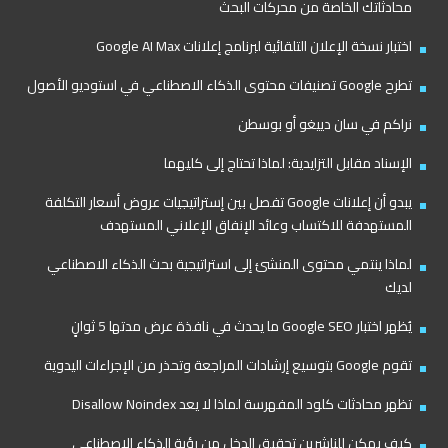
محادثاتك الخاصة من محركات البحث
اختبار نسخة الإعلان التلقائية لبرنامج إعلانات Google AI Max
تطرح Google تصنيفات محتوى الذكاء الاصطناعي في استوديو الأصول
نراكم في سان دييغو أو بوسطن
الإسناد مقابل التزايدية: لماذا تحتاج إلى كليهما
يبدو أن إعلانات Google تفصل بين إستراتيجيات عروض أسعار التكلفة
المستهدفة للاكتساب وعائد الإنفاق الإعلاني المستهدف
لماذا ينتمي محتوى المنشئ إلى استراتيجية بحث الذكاء الاصطناعي
لديك
يُظهر اختبار Google SEO ما يحدث في نافذة عرض مدتها 5 ثوانٍ
تقوم Google بتوسيع إرشادات المراجعة وتحذر من الإجراءات اليدوية
تظهر محادثات كلود المفهرسة لماذا لا يعد Disallow Noindex
كيف يمكن للناشرين تحقيق الدخل من رؤية الذكاء الاصطناعي