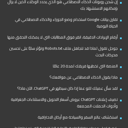
إن شحن روبوتات الذكاء الاصطناعي هو الذي يحدد الوكلاء الذين لا يزال
بإمكانهم الاستشهاد بك
تقارن بيانات Google استخدام وضع الجوزاء والذكاء الاصطناعي في
الحياة اليومية
أرقام الإيرادات الدقيقة، انقر فوق المطالبات التي لا يمكنك التحقق منها
جوجل تقول لماذا قد تتجاهل ملف Robots.txt وتؤثر سلبًا على تحسين
محركات البحث
المنصة التي تخطيها فريقك لمدة 20 عامًا
ماذا يقول الذكاء الاصطناعي عن مواقعك؟
لقد سأل عميلك للتو عما إذا كان سيظهر في ChatGPT. الآن ماذا؟
تضيف إعلانات ChatGPT عروض أسعار التحويل والاستثناءات الجغرافية
وأدوات الحملات المجمعة
استكشاف عالم السفر والسياحة مع أركان الاحترافية