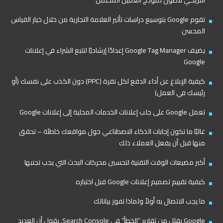
تقوم Google بتوسيع دراسات تأثير العلامة التجارية من خلال خيار القياس
المحسن
يضيف Google Tag Manager إعدادًا إرشاديًا لتتبع الشراء في إعلانات
Google
كيفية الإبلاغ عن أداء الدفع لكل نقرة (PPC) دون الكذب على نفسك (أو
رئيسك في العمل)
تعمل Google على جلب إعلانات الخدمات المحلية إلى إعلانات Google
غالبًا ما تكون إجابات الذكاء الاصطناعي حول مواقعك خاطئة – تحقق
منها قبل أن يفعل العملاء ذلك
أكبر مضيعات الوقت التقنية لتحسين محركات البحث التي يجب تجنبها
كيفية تقييم تصميم إعلانات Google قبل اختباره
ما يجب الاتصال به أولاً ولماذا تفوز بياناتك
Google يقلل من تقارير “الخطأ” في Search Console. يقول أن العديد