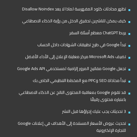
تظهر محادثات كلود المفهرسة لماذا لا يعد Disallow Noindex
كيف يمكن للناشرين تحقيق الدخل من رؤية الذكاء الاصطناعي
يربط ChatGPT معظم أسئلة السفر
تبدأ Google في طرح تطبيقات الشهادات داخل الحساب
تضيف Microsoft Ads مركز معاينة الإعلان إلى الأداء الأفضل
تجعل Google مفاتيح المرور إلزامية لمستخدمي Google Ads API
تبدأ محاذاة SEO وPPC مع المخطط التنظيمي الخاص بك
قد تقوم Google بمعاقبة المحتوى الناتج عن الذكاء الاصطناعي
باعتباره محتوى رقيقًا
3 تحديثات يجب عليك إجراؤها قبل النشر
تحديث عروض الأسعار المستندة إلى الأهداف في إعلانات Google
للتجارة الإلكترونية