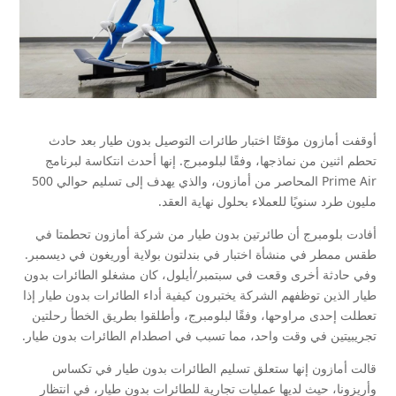
أوقفت أمازون مؤقتًا اختبار طائرات التوصيل بدون طيار بعد حادث
تحطم اثنين من نماذجها، وفقًا لبلومبرج. إنها أحدث انتكاسة لبرنامج
Prime Air المحاصر من أمازون، والذي يهدف إلى تسليم حوالي 500
مليون طرد سنويًا للعملاء بحلول نهاية العقد.
أفادت بلومبرج أن طائرتين بدون طيار من شركة أمازون تحطمتا في
طقس ممطر في منشأة اختبار في بندلتون بولاية أوريغون في ديسمبر.
وفي حادثة أخرى وقعت في سبتمبر/أيلول، كان مشغلو الطائرات بدون
طيار الذين توظفهم الشركة يختبرون كيفية أداء الطائرات بدون طيار إذا
تعطلت إحدى مراوحها، وفقًا لبلومبرج، وأطلقوا بطريق الخطأ رحلتين
تجريبيتين في وقت واحد، مما تسبب في اصطدام الطائرات بدون طيار.
قالت أمازون إنها ستعلق تسليم الطائرات بدون طيار في تكساس
وأريزونا، حيث لديها عمليات تجارية للطائرات بدون طيار، في انتظار