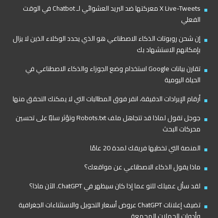
X Live-Tweets معركتها ضد البريد العشوائي لـ Chatbot في الوقت
الفعلي
إن شحن روبوتات الذكاء الاصطناعي هو الذي يحدد الوكلاء الذين لا يزال
بإمكانهم الاستشهاد بك
تقارن بيانات Google استخدام وضع الجوزاء والذكاء الاصطناعي في
الحياة اليومية
أرقام الإيرادات الدقيقة، انقر فوق المطالبات التي لا يمكنك التحقق منها
جوجل تقول لماذا قد تتجاهل ملف Robots.txt وتؤثر سلبًا على تحسين
محركات البحث
المنصة التي تخطيها فريقك لمدة 20 عامًا
ماذا يقول الذكاء الاصطناعي عن مواقعك؟
لقد سأل عميلك للتو عما إذا كان سيظهر في ChatGPT. الآن ماذا؟
تضيف إعلانات ChatGPT عروض أسعار التحويل والاستثناءات الجغرافية
وأدوات الحملات المجمعة