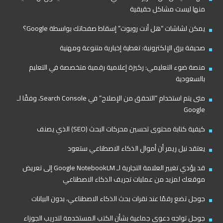
منها ليست مشاكل حقيقية
يمكن لشاشات “هل أنت روبوت” إسقاط صفحاتك بواسطة Google؟
صحيفة برق الإلكترونية: تغطية إخبارية متنوعة ومهنية
منصة ضوء التعليمي: ركيزة إعلامية رقمية متخصصة في التعليم
بالسعودية
متى يتم استخدام “التحقق من الإصلاح” في Search Console، وفقًا لـ
Google
كيفية كتابة محتوى تحسين محركات البحث (SEO) الذي يصنف
يعتقد نيل ريمر أن أموال الذكاء الاصطناعي ستعود
قد يؤدي تغيير العلامة التجارية لـ Google NotebookLM إلى تعريض
موقعك لمزيد من عمليات تجريف الذكاء الاصطناعي
جوجل تضع رقمًا عند نقرات بحث الذكاء الاصطناعي، بدون البيانات
جوجل تواجه دعوى جماعية بشأن الكتب المستخدمة لتدريب الجوزاء