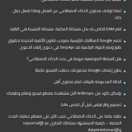
لماذا توقف محتوى الذكاء الاصطناعي عن العمل وماذا تفعل حيال
ذلك
قام DAM الخاص بك بحل مشكلة المكتبة. مشكلة التنشيط هي التالية.
تخسر Google المطالبات الرئيسية بموجب قانون الألفية الجديدة لحقوق
طبع ونشر المواد الرقمية ضد SerpApi في دعوى إلغاء الدعوى
هل السلطة الموضعية مهمة في بحث الذكاء الاصطناعي؟
يطرح إعلانات Google مجموعات حملات الفيديو عالميًا
الحالة المدعومة بالبيانات لنشر محتوى أقل
بإمكان كلود من Anthropic الآن مشاهدة مقطع فيديو وتعلم وظيفتك
تصميم إطار قياس قبل أن تلمس GA4
نظرة عامة على الذكاء الاصطناعي تجيب الآن على معظم عمليات البحث
المحلية – كيفية الاستشهاد بنشاطك التجاري عبر @sejournal
و@AdamHeitzman