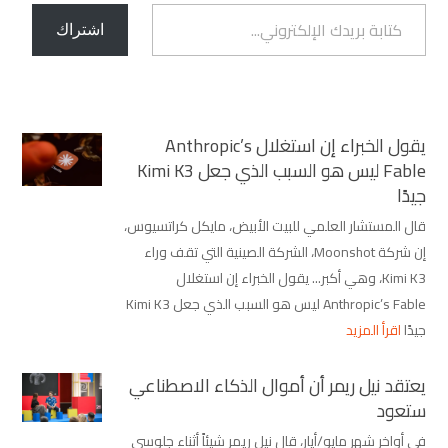
كتابة بريدك الإلكتروني...
اشتراك
يقول الخبراء إن استغلال Anthropic’s
Fable ليس هو السبب الذي جعل Kimi K3
جيدًا
قال المستشار العلمي للبيت الأبيض، مايكل كراتسيوس،
إن شركة Moonshot، الشركة الصينية التي تقف وراء
Kimi K3، وهي أكبر... يقول الخبراء إن استغلال
Anthropic’s Fable ليس هو السبب الذي جعل Kimi K3
جيدًا
اقرأ المزيد
يعتقد نيل ريمر أن أموال الذكاء الاصطناعي
ستعود
في أواخر شهر مايو/أيار، قال نيل ريمر شيئاً أثناء جلوسي