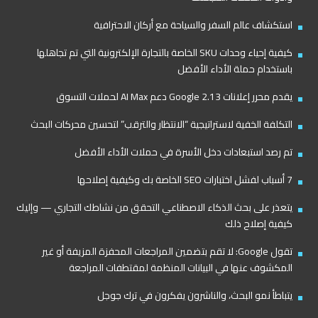
استكشاف عالم السفر والسياحة مع أركان الاحترافية
كيفية إحياء وحدات SKU الخاصة بالتجارة الإلكترونية التي تم تجاهلها
باستخدام حملة الأداء الأفضل
يقدم محرر إعلانات Google 2.13 دعم AI Max لحملات التسوق
التكلفة الخفية لاستراتيجية “الانتظار والترقب” لتحسين محركات البحث
تم رصد استبعادات دخل الأسرة في حملات الأداء الأفضل
7 أسباب لفشل اختبارات SEO الخاصة بك وكيفية إصلاحها
يتعذر على بحث الذكاء الاصطناعي التحقق من نشاطك التجاري — وإليك
كيفية إصلاح ذلك
تقول Google: لا تقم بتضمين المراجعات المحفزة المزيفة أو غير
المكشوف عنها في البيانات المنظمة لمقتطفات المراجعة
يتباطأ نمو البحث، والناشرون يفكرون في ترك جوجل