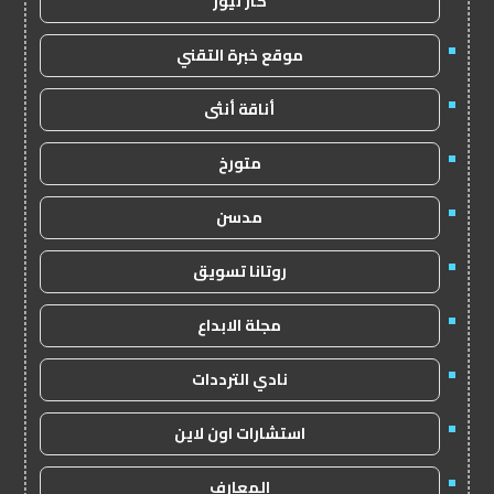
كار نيوز
موقع خبرة التقني
أناقة أنثى
متورخ
مدسن
روتانا تسويق
مجلة الابداع
نادي الترددات
استشارات اون لاين
المعارف