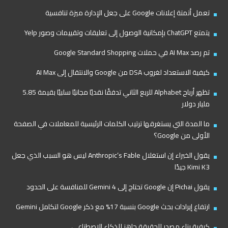
تعمل أتمتة إعلانات Google على جعل الإدارة ميزة تنافسية
يتمتع ChatGPT بإمكانية الوصول إلى تعليقات وتقييمات وصور Yelp
تم رصد AI Max في حملات Google Standard Shopping
كيفية الاستعداد لغروب DSA من Google والانتقال إلى AI Max
تظهر أرباح Alphabet للربع الثاني تدفقًا نقديًا مجانيًا سلبيًا بقيمة 5.85
مليار دولار
ما المدة التي يستغرقها ترتيب الكلمات الرئيسية للمعاملات في الصفحة
الأولى من Google؟
يقول الخبراء إن استغلال Anthropic’s Fable ليس هو السبب الذي جعل
Kimi K3 جيدًا
يقول Pichai إن Google تحتاج إلى Gemini 4 للمنافسة على الحدود
ارتفاع إيرادات بحث Google بنسبة 17% مع ذكر Google لتكامل Gemini
كيفية بناء مصدر للحقيقة جاهز للذكاء الاصطناعي