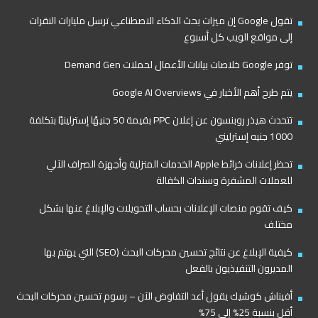
تقول Google إن ميزات بحث الذكاء الاصطناعي ترسل مليارات النقرات
إلى مواقع الويب كل أسبوع
توفر Google خلاصات بيانات الأعمال لحملات Demand Gen
يتم طرح أهم الأخبار في Google AI Overviews
تتحدث هيذر روبنسون عن إعلان PPC بقيمة 50 جنيهًا إسترلينيًا بتكلفة
1000 جنيه إسترليني
تحظر إعلانات خرائط Apple الخدمات المنزلية وأجهزة الصراف الآلي
للعملات المشفرة وسندات الكفالة
كيف تقوم منصات الإعلانات بحساب التحويلات والإبلاغ عنها بشكل
مختلف
كيفية الإبلاغ عن نتائج تحسين محركات البحث (SEO) التي يهتم بها
المديرون التنفيذيون بالفعل
أفيناش كوشيك يقول أعد التفاوض الآن – رسوم تحسين محركات البحث
أقل بنسبة 25% إلى 75%