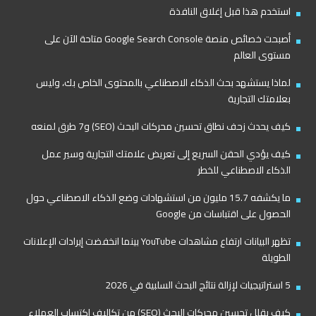
استخدم هذا قبل إغلاق النافذة
أصبحت خصائص منصة Google Search Console متاحة الآن على
مستوى العالم
لماذا يستشهد بحث الذكاء الاصطناعي بالمحتوى الخاص بك، وليس
بعلامتك التجارية
كيف يحدث زحف نطاق تحسين محركات البحث (SEO) و7 طرق لمنعه
كيف يؤدي الحقن السريع إلى تعريض علامتك التجارية وسير عمل
الذكاء الاصطناعي للخطر
ما يكشفه 15.7 مليون من استشهادات وضع الذكاء الاصطناعي حول
الحصول على اقتباسات من Google
تظهر البيانات ارتفاع مشاهدات YouTube بينما انخفضت إيرادات الإعلانات
الطويلة
5 استراتيجيات لإزالة نتائج البحث السلبية في 2026
كيف يقلل تحسين محركات البحث (SEO) من تكاليف اكتساب العملاء