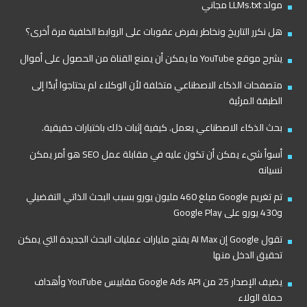
مولد LLMs.txt مجاني
هل نكرر التاريخ ونخاطر بفرض عقوبات على الروابط الخلفية مرة أخرى؟
يشرح موقع YouTube ما يمكن أن يمنع القناة من الحصول على أموال
متصفحات الذكاء الاصطناعي متخلفة لأن الوكلاء لم يحتاجوا أبدًا إلى
الطبقة المرئية
بحث الذكاء الاصطناعي يعمل. كيفية إثبات ذلك باختبارات حقيقية.
أسوأ شيء يمكن أن تكون عليه في مقابلة عمل SEO هو أمر يمكن
نسيانه
تم تغريم Google مبلغ 460 مليون يورو بسبب البحث الذاتي التفضيلي
و430 يورو على Google Play
تقول Google إن AI Max يفتح مليارات عمليات البحث الجديدة التي يمكن
تحقيق الدخل منها
يضيف الإصدار 25 من Google Ads API مقاييس YouTube وأهداف
حملة الولاء