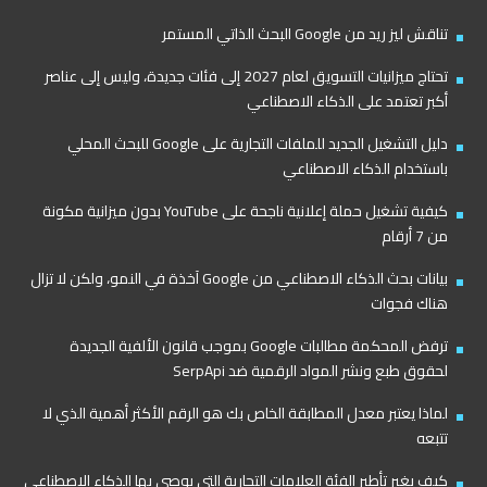
تناقش ليز ريد من Google البحث الذاتي المستمر
تحتاج ميزانيات التسويق لعام 2027 إلى فئات جديدة، وليس إلى عناصر
أكبر تعتمد على الذكاء الاصطناعي
دليل التشغيل الجديد للملفات التجارية على Google للبحث المحلي
باستخدام الذكاء الاصطناعي
كيفية تشغيل حملة إعلانية ناجحة على YouTube بدون ميزانية مكونة
من 7 أرقام
بيانات بحث الذكاء الاصطناعي من Google آخذة في النمو، ولكن لا تزال
هناك فجوات
ترفض المحكمة مطالبات Google بموجب قانون الألفية الجديدة
لحقوق طبع ونشر المواد الرقمية ضد SerpApi
لماذا يعتبر معدل المطابقة الخاص بك هو الرقم الأكثر أهمية الذي لا
تتبعه
كيف يغير تأطير الفئة العلامات التجارية التي يوصي بها الذكاء الاصطناعي