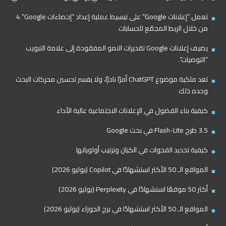
تعمل “إعلانات Google” على تبسيط عملية إعداد “إحصاءات Google”‏ 4
من خلال الربط المجمّع للحسابات
يضيف إعلانات Google تقديرات النمو المفقودة إلى علامة التبويب
“التوصيات”.
تعد ملكية موضوع ChatGPT أمرًا نادرًا، ولا يفسر تحسين محركات البحث
وحده ذلك
كيفية بناء الفضول في الإعلانات الاجتماعية عالية الأداء
3.5 طرح Flash-Lite في بحث Google
كيفية تحديد الفجوات في الكيان وترتيب أولوياتها
المواقع الـ 50 الأكثر استشهادًا في Copilot (يوليو 2026)
أكثر 50 موقعًا استشهادًا في Perplexity (يوليو 2026)
المواقع الـ 50 الأكثر استشهادًا في برج الجوزاء (يوليو 2026)