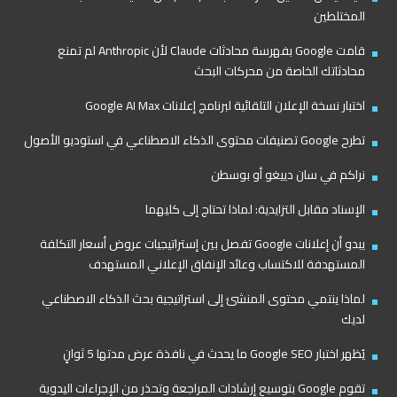
المختلطين
قامت Google بفهرسة محادثات Claude لأن Anthropic لم تمنع
محادثاتك الخاصة من محركات البحث
اختبار نسخة الإعلان التلقائية لبرنامج إعلانات Google AI Max
تطرح Google تصنيفات محتوى الذكاء الاصطناعي في استوديو الأصول
نراكم في سان دييغو أو بوسطن
الإسناد مقابل التزايدية: لماذا تحتاج إلى كليهما
يبدو أن إعلانات Google تفصل بين إستراتيجيات عروض أسعار التكلفة
المستهدفة للاكتساب وعائد الإنفاق الإعلاني المستهدف
لماذا ينتمي محتوى المنشئ إلى استراتيجية بحث الذكاء الاصطناعي
لديك
يُظهر اختبار Google SEO ما يحدث في نافذة عرض مدتها 5 ثوانٍ
تقوم Google بتوسيع إرشادات المراجعة وتحذر من الإجراءات اليدوية