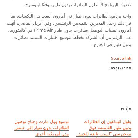
تحديث البرنامج لأسطول الطائرات بدون طيار، وفقًا لبلومبرج.
واجه برنامج الطائرات بدون طيار في أمازون العديد من النكسات، بما
في ذلك رحيل المديرين التنفيذيين الرئيسيين. وفي أبريل الماضي، أنهت
أمازون عمليات التوصيل بطائرات بدون طيار Prime Air في كاليفورنيا،
على الرغم من أن الشركة تخطط لتوسيع اختبارات التسليم بطائرات
بدون طيار في الخارج.
Source link
معجب بهذه:
مرتبط
يقول البنتاغون إن الطائرات
توسيع وول مارت وجناح توصيل
بدون طيار الغامضة فوق
الطائرات بدون طيار إلى خمس
نيوجيرسي “ليست تابعة للجيش
مدن أمريكية أخرى