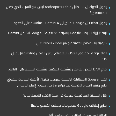
يقول الخبراء إن استغلال Anthropic’s Fable ليس هو السبب الذي جعل
Kimi K3 جيدًا
يقول Pichai إن Google تحتاج إلى Gemini 4 للمنافسة على الحدود
ارتفاع إيرادات بحث Google بنسبة 17% مع ذكر Google لتكامل Gemini
كيفية بناء مصدر للحقيقة جاهز للذكاء الاصطناعي
لماذا توقف محتوى الذكاء الاصطناعي عن العمل وماذا تفعل حيال
ذلك
قام DAM الخاص بك بحل مشكلة المكتبة. مشكلة التنشيط هي التالية.
تخسر Google المطالبات الرئيسية بموجب قانون الألفية الجديدة لحقوق
طبع ونشر المواد الرقمية ضد SerpApi في دعوى إلغاء الدعوى
هل السلطة الموضعية مهمة في بحث الذكاء الاصطناعي؟
يطرح إعلانات Google مجموعات حملات الفيديو عالميًا
الحالة المدعومة بالبيانات لنشر محتوى أقل