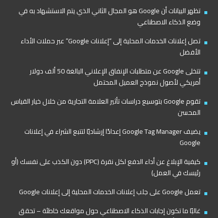
تظهر البيانات أن Google هو المجال الثاني الذي يتم الاستشهاد به في
وضع الذكاء الاصطناعي
تصل إعلانات الخدمات المحلية إلى “إعلانات Google” عبر حملات الأداء
الأفضل
تتخلى Google عن متطلبات الإنفاق الإعلاني البالغة 50 ألف دولار
أمريكي لأصول نموذج العميل المحتمل
تقوم Google بتوسيع دراسات تأثير العلامة التجارية من خلال خيار القياس
المحسن
يضيف Google Tag Manager إعدادًا إرشاديًا لتتبع الشراء في إعلانات
Google
كيفية الإبلاغ عن أداء الدفع لكل نقرة (PPC) دون الكذب على نفسك (أو
رئيسك في العمل)
تعمل Google على جلب إعلانات الخدمات المحلية إلى إعلانات Google
غالبًا ما تكون إجابات الذكاء الاصطناعي حول مواقعك خاطئة – تحقق