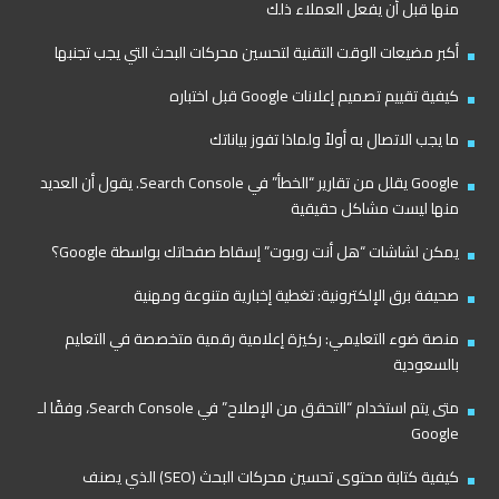
منها قبل أن يفعل العملاء ذلك
أكبر مضيعات الوقت التقنية لتحسين محركات البحث التي يجب تجنبها
كيفية تقييم تصميم إعلانات Google قبل اختباره
ما يجب الاتصال به أولاً ولماذا تفوز بياناتك
Google يقلل من تقارير “الخطأ” في Search Console. يقول أن العديد
منها ليست مشاكل حقيقية
يمكن لشاشات “هل أنت روبوت” إسقاط صفحاتك بواسطة Google؟
صحيفة برق الإلكترونية: تغطية إخبارية متنوعة ومهنية
منصة ضوء التعليمي: ركيزة إعلامية رقمية متخصصة في التعليم
بالسعودية
متى يتم استخدام “التحقق من الإصلاح” في Search Console، وفقًا لـ
Google
كيفية كتابة محتوى تحسين محركات البحث (SEO) الذي يصنف