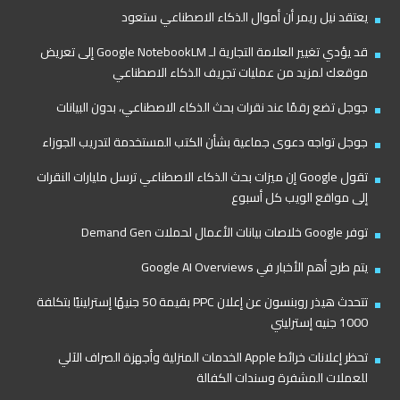
يعتقد نيل ريمر أن أموال الذكاء الاصطناعي ستعود
قد يؤدي تغيير العلامة التجارية لـ Google NotebookLM إلى تعريض
موقعك لمزيد من عمليات تجريف الذكاء الاصطناعي
جوجل تضع رقمًا عند نقرات بحث الذكاء الاصطناعي، بدون البيانات
جوجل تواجه دعوى جماعية بشأن الكتب المستخدمة لتدريب الجوزاء
تقول Google إن ميزات بحث الذكاء الاصطناعي ترسل مليارات النقرات
إلى مواقع الويب كل أسبوع
توفر Google خلاصات بيانات الأعمال لحملات Demand Gen
يتم طرح أهم الأخبار في Google AI Overviews
تتحدث هيذر روبنسون عن إعلان PPC بقيمة 50 جنيهًا إسترلينيًا بتكلفة
1000 جنيه إسترليني
تحظر إعلانات خرائط Apple الخدمات المنزلية وأجهزة الصراف الآلي
للعملات المشفرة وسندات الكفالة