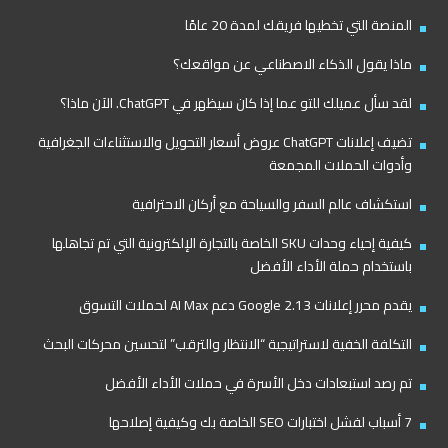
المنصة التي تخطيها فريقك لمدة 20 عامًا
ماذا يقول الذكاء الاصطناعي عن مواقعك؟
لقد سأل عميلك للتو عما إذا كان سيظهر في ChatGPT. الآن ماذا؟
تضيف إعلانات ChatGPT عروض أسعار التحويل والاستثناءات الجغرافية
وأدوات الحملات المجمعة
استكشاف عالم السفر والسياحة مع أركان الاحترافية
كيفية إحياء وحدات SKU الخاصة بالتجارة الإلكترونية التي تم تجاهلها
باستخدام حملة الأداء الأفضل
يقدم محرر إعلانات Google 2.13 دعم AI Max لحملات التسوق
التكلفة الخفية لاستراتيجية “الانتظار والترقب” لتحسين محركات البحث
تم رصد استبعادات دخل الأسرة في حملات الأداء الأفضل
7 أسباب لفشل اختبارات SEO الخاصة بك وكيفية إصلاحها