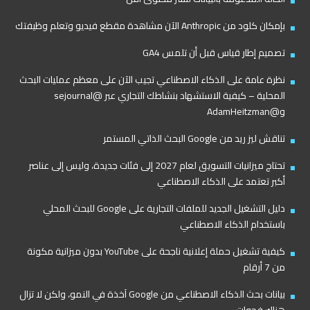
بإمكان كلود من Anthropic الآن مشاهدة مقطع فيديو وتعلم وظيفتك
تصميم إطار قياس قبل أن تلمس GA4
نظرة عامة على الذكاء الاصطناعي تجيب الآن على معظم عمليات البحث
المحلية – كيفية الاستشهاد بنشاطك التجاري عبر @sejournal
و@AdamHeitzman
تناقش ليز ريد من Google البحث الذاتي المستمر
تحتاج ميزانيات التسويق لعام 2027 إلى فئات جديدة، وليس إلى عناصر
أكبر تعتمد على الذكاء الاصطناعي
دليل التشغيل الجديد للملفات التجارية على Google للبحث المحلي
باستخدام الذكاء الاصطناعي
كيفية تشغيل حملة إعلانية ناجحة على YouTube بدون ميزانية مكونة
من 7 أرقام
بيانات بحث الذكاء الاصطناعي من Google آخذة في النمو، ولكن لا تزال