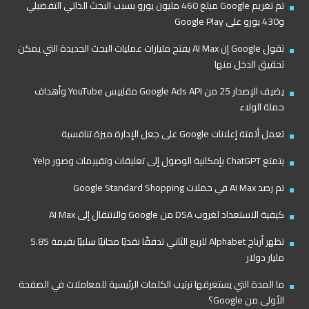
تم تغريم Google مبلغ 460 مليون يورو بسبب البحث الذاتي التفضيلي
و430 يورو على Google Play
تقول Google إن AI Max يفتح مليارات عمليات البحث الجديدة التي يمكن
تحقيق الدخل منها
يضيف الإصدار 25 من Google Ads API مقاييس YouTube وأهداف
حملة الولاء
تعمل أتمتة إعلانات Google على جعل الإدارة ميزة تنافسية
يتمتع ChatGPT بإمكانية الوصول إلى تعليقات وتقييمات وصور Yelp
تم رصد AI Max في حملات Google Standard Shopping
كيفية الاستعداد لغروب DSA من Google والانتقال إلى AI Max
تظهر أرباح Alphabet للربع الثاني تدفقًا نقديًا مجانيًا سلبيًا بقيمة 5.85
مليار دولار
ما المدة التي يستغرقها ترتيب الكلمات الرئيسية للمعاملات في الصفحة
الأولى من Google؟