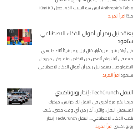
Anthropic’s Fable ليس هو السبب الذي جعل Kimi K3
جيدًا
اقرأ المزيد
يعتقد نيل ريمر أن أموال الذكاء الاصطناعي
ستعود
في أواخر شهر مايو/أيار، قال نيل ريمر شيئاً أثناء جلوسي
معه في أثينا، ولم أتمكن من التخلص منه. وفي مهرجان
التكنولوجيا... يعتقد نيل ريمر أن أموال الذكاء الاصطناعي
ستعود
اقرأ المزيد
التنقل TechCrunch: إنذار روبوتاكسي
مرحبا بكم مرة أخرى في التنقل تك كرانش، مركزك
لمستقبل النقل، والآن، أكثر من أي وقت مضى، كيف
يلعب الذكاء الاصطناعي... التنقل TechCrunch: إنذار
روبوتاكسي
اقرأ المزيد