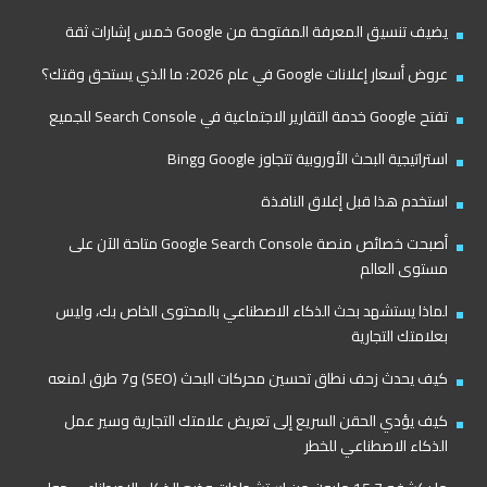
يضيف تنسيق المعرفة المفتوحة من Google خمس إشارات ثقة
عروض أسعار إعلانات Google في عام 2026: ما الذي يستحق وقتك؟
تفتح Google خدمة التقارير الاجتماعية في Search Console للجميع
استراتيجية البحث الأوروبية تتجاوز Google وBing
استخدم هذا قبل إغلاق النافذة
أصبحت خصائص منصة Google Search Console متاحة الآن على
مستوى العالم
لماذا يستشهد بحث الذكاء الاصطناعي بالمحتوى الخاص بك، وليس
بعلامتك التجارية
كيف يحدث زحف نطاق تحسين محركات البحث (SEO) و7 طرق لمنعه
كيف يؤدي الحقن السريع إلى تعريض علامتك التجارية وسير عمل
الذكاء الاصطناعي للخطر