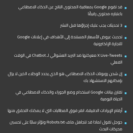
قد تقوم Google بمعاقبة المحتوى الناتج عن الذكاء الاصطناعي
باعتباره محتوى رقيقًا
3 تحديثات يجب عليك إجراؤها قبل النشر
تحديث عروض الأسعار المستندة إلى الأهداف في إعلانات Google
للتجارة الإلكترونية
X Live-Tweets معركتها ضد البريد العشوائي لـ Chatbot في الوقت
الفعلي
إن شحن روبوتات الذكاء الاصطناعي هو الذي يحدد الوكلاء الذين لا يزال
بإمكانهم الاستشهاد بك
تقارن بيانات Google استخدام وضع الجوزاء والذكاء الاصطناعي في
الحياة اليومية
أرقام الإيرادات الدقيقة، انقر فوق المطالبات التي لا يمكنك التحقق منها
جوجل تقول لماذا قد تتجاهل ملف Robots.txt وتؤثر سلبًا على تحسين
محركات البحث