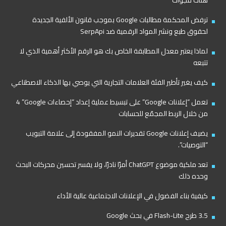
هناك فجوات
ترفض المحكمة مطالبات Google بموجب قانون الألفية الجديدة
لحقوق طبع ونشر المواد الرقمية ضد SerpApi
لماذا يعتبر معدل المطابقة الخاص بك هو الرقم الأكثر أهمية الذي لا
تتبعه
كيف يغير تأطير الفئة العلامات التجارية التي يوصي بها الذكاء الاصطناعي
تعمل “إعلانات Google” على تبسيط عملية إعداد “إحصاءات Google”‏ 4
من خلال الربط المجمّع للحسابات
يضيف إعلانات Google تقديرات النمو المفقودة إلى علامة التبويب
“التوصيات”.
تعد ملكية موضوع ChatGPT أمرًا نادرًا، ولا يفسر تحسين محركات البحث
وحده ذلك
كيفية بناء الفضول في الإعلانات الاجتماعية عالية الأداء
3.5 طرح Flash-Lite في بحث Google