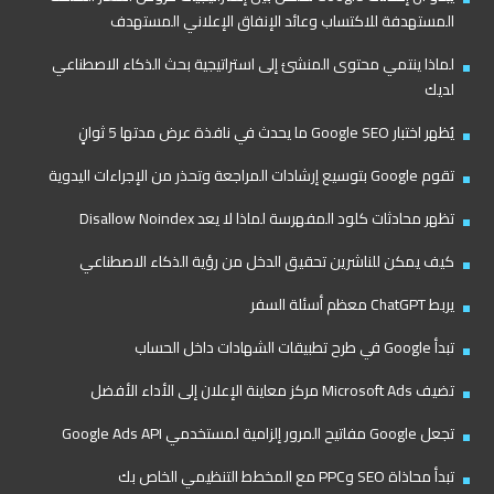
المستهدفة للاكتساب وعائد الإنفاق الإعلاني المستهدف
لماذا ينتمي محتوى المنشئ إلى استراتيجية بحث الذكاء الاصطناعي
لديك
يُظهر اختبار Google SEO ما يحدث في نافذة عرض مدتها 5 ثوانٍ
تقوم Google بتوسيع إرشادات المراجعة وتحذر من الإجراءات اليدوية
تظهر محادثات كلود المفهرسة لماذا لا يعد Disallow Noindex
كيف يمكن للناشرين تحقيق الدخل من رؤية الذكاء الاصطناعي
يربط ChatGPT معظم أسئلة السفر
تبدأ Google في طرح تطبيقات الشهادات داخل الحساب
تضيف Microsoft Ads مركز معاينة الإعلان إلى الأداء الأفضل
تجعل Google مفاتيح المرور إلزامية لمستخدمي Google Ads API
تبدأ محاذاة SEO وPPC مع المخطط التنظيمي الخاص بك