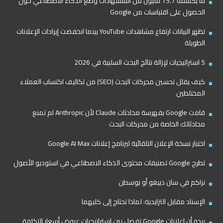
ما يكشفه 15.7 مليون من استشهادات وضع الذكاء الاصطناعي حول
الحصول على اقتباسات من Google
تظهر البيانات ارتفاع مشاهدات YouTube بينما انخفضت إيرادات الإعلانات
الطويلة
5 استراتيجيات لإزالة نتائج البحث السلبية في 2026
كيف يقلل تحسين محركات البحث (SEO) من تكاليف اكتساب العملاء
المختلطين
قامت Google بفهرسة محادثات Claude لأن Anthropic لم تمنع
محادثاتك الخاصة من محركات البحث
اختبار نسخة الإعلان التلقائية لبرنامج إعلانات Google AI Max
تطرح Google تصنيفات محتوى الذكاء الاصطناعي في استوديو الأصول
نراكم في سان دييغو أو بوسطن
الإسناد مقابل التزايدية: لماذا تحتاج إلى كليهما
يبدو أن إعلانات Google تفصل بين إستراتيجيات عروض أسعار التكلفة