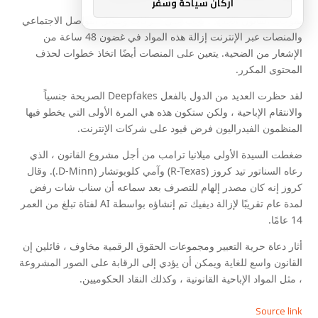
اركان سياحة وسفر
بموجب القانون الجديد ، يجب على شركات وسائل التواصل الاجتماعي
والمنصات عبر الإنترنت إزالة هذه المواد في غضون 48 ساعة من
الإشعار من الضحية. يتعين على المنصات أيضًا اتخاذ خطوات لحذف
المحتوى المكرر.
لقد حظرت العديد من الدول بالفعل Deepfakes الصريحة جنسياً
والانتقام الإباحية ، ولكن ستكون هذه هي المرة الأولى التي يخطو فيها
المنظمون الفيدراليون فرض قيود على شركات الإنترنت.
ضغطت السيدة الأولى ميلانيا ترامب من أجل مشروع القانون ، الذي
رعاه السناتور تيد كروز (R-Texas) وآمي كلوبوتشار (D-Minn.). وقال
كروز إنه كان مصدر إلهام للتصرف بعد سماعه أن سناب شات رفض
لمدة عام تقريبًا لإزالة ديفيك تم إنشاؤه بواسطة AI لفتاة تبلغ من العمر
14 عامًا.
أثار دعاة حرية التعبير ومجموعات الحقوق الرقمية مخاوف ، قائلين إن
القانون واسع للغاية ويمكن أن يؤدي إلى الرقابة على الصور المشروعة
، مثل المواد الإباحية القانونية ، وكذلك النقاد الحكوميين.
Source link