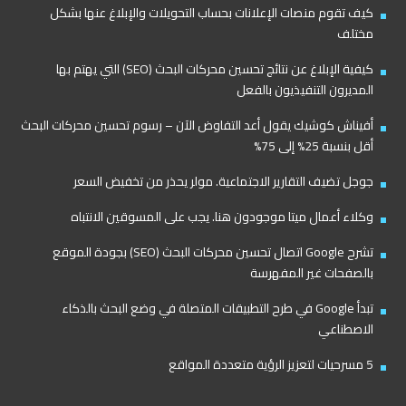
كيف تقوم منصات الإعلانات بحساب التحويلات والإبلاغ عنها بشكل
مختلف
كيفية الإبلاغ عن نتائج تحسين محركات البحث (SEO) التي يهتم بها
المديرون التنفيذيون بالفعل
أفيناش كوشيك يقول أعد التفاوض الآن – رسوم تحسين محركات البحث
أقل بنسبة 25% إلى 75%
جوجل تضيف التقارير الاجتماعية. مولر يحذر من تخفيض السعر
وكلاء أعمال ميتا موجودون هنا. يجب على المسوقين الانتباه
تشرح Google اتصال تحسين محركات البحث (SEO) بجودة الموقع
بالصفحات غير المفهرسة
تبدأ Google في طرح التطبيقات المتصلة في وضع البحث بالذكاء
الاصطناعي
5 مسرحيات لتعزيز الرؤية متعددة المواقع