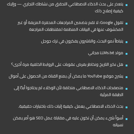
يتعذر على بحث الذكاء الاصطناعي التحقق من نشاطك التجاري — وإليك
كيفية إصلاح ذلك
تقول Google: لا تقم بتضمين المراجعات المحفزة المزيفة أو غير
المكشوف عنها في البيانات المنظمة لمقتطفات المراجعة
يتباطأ نمو البحث، والناشرون يفكرون في ترك جوجل
مولد LLMs.txt مجاني
هل نكرر التاريخ ونخاطر بفرض عقوبات على الروابط الخلفية مرة أخرى؟
يشرح موقع YouTube ما يمكن أن يمنع القناة من الحصول على أموال
متصفحات الذكاء الاصطناعي متخلفة لأن الوكلاء لم يحتاجوا أبدًا إلى
الطبقة المرئية
بحث الذكاء الاصطناعي يعمل. كيفية إثبات ذلك باختبارات حقيقية.
أسوأ شيء يمكن أن تكون عليه في مقابلة عمل SEO هو أمر يمكن
نسيانه