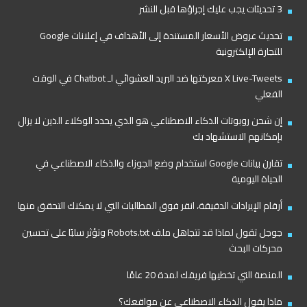
3 تحديثات يجب عليك إجراؤها قبل النشر
تحديث عروض الأسعار المستندة إلى الأهداف في إعلانات Google
للتجارة الإلكترونية
X Live-Tweets معركتها ضد البريد العشوائي لـ Chatbot في الوقت
الفعلي
إن شحن روبوتات الذكاء الاصطناعي هو الذي يحدد الوكلاء الذين لا يزال
بإمكانهم الاستشهاد بك
تقارن بيانات Google استخدام وضع الجوزاء والذكاء الاصطناعي في
الحياة اليومية
أرقام الإيرادات الدقيقة، انقر فوق المطالبات التي لا يمكنك التحقق منها
جوجل تقول لماذا قد تتجاهل ملف Robots.txt وتؤثر سلبًا على تحسين
محركات البحث
المنصة التي تخطيها فريقك لمدة 20 عامًا
ماذا يقول الذكاء الاصطناعي عن مواقعك؟