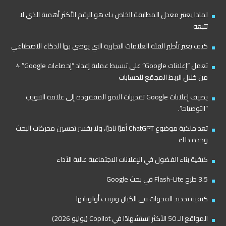
لماذا يعتبر معدل المطابقة الخاص بك هو الرقم الأكثر أهمية الذي لا
تتبعه
كيف يغير تأطير الفئة العلامات التجارية التي يوصي بها الذكاء الاصطناعي
تعمل “إعلانات Google” على تبسيط عملية إعداد “إحصاءات Google”‏ 4
من خلال الربط المجمّع للحسابات
يضيف إعلانات Google تقديرات النمو المفقودة إلى علامة التبويب
“التوصيات”.
تعد ملكية موضوع ChatGPT أمرًا نادرًا، ولا يفسر تحسين محركات البحث
وحده ذلك
كيفية بناء الفضول في الإعلانات الاجتماعية عالية الأداء
3.5 طرح Flash-Lite في بحث Google
كيفية تحديد الفجوات في الكيان وترتيب أولوياتها
المواقع الـ 50 الأكثر استشهادًا في Copilot (يوليو 2026)