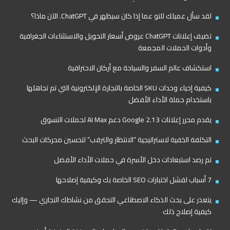
لقد سأل عميلك للتو عما إذا كان سيظهر في ChatGPT. الآن ماذا؟
تضيف إعلانات ChatGPT عروض أسعار التحويل والاستثناءات الجغرافية
وأدوات الحملات المجمعة
استكشاف عالم السفر والسياحة مع أركان الاحترافية
كيفية إحياء وحدات SKU الخاصة بالتجارة الإلكترونية التي تم تجاهلها
باستخدام حملة الأداء الأفضل
يقدم محرر إعلانات Google 2.13 دعم AI Max لحملات التسوق
التكلفة الخفية لاستراتيجية “الانتظار والترقب” لتحسين محركات البحث
تم رصد استبعادات دخل الأسرة في حملات الأداء الأفضل
7 أسباب لفشل اختبارات SEO الخاصة بك وكيفية إصلاحها
يتعذر على بحث الذكاء الاصطناعي التحقق من نشاطك التجاري — وإليك
كيفية إصلاح ذلك