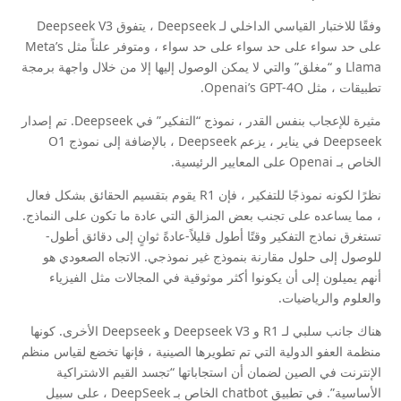
وفقًا للاختبار القياسي الداخلي لـ Deepseek ، يتفوق Deepseek V3
على حد سواء على حد سواء على حد سواء ، ومتوفر علناً مثل Meta’s
Llama و “مغلق” والتي لا يمكن الوصول إليها إلا من خلال واجهة برمجة
تطبيقات ، مثل Openai’s GPT-4O.
مثيرة للإعجاب بنفس القدر ، نموذج “التفكير” في Deepseek. تم إصدار
Deepseek في يناير ، يزعم Deepseek ، بالإضافة إلى نموذج O1
الخاص بـ Openai على المعايير الرئيسية.
نظرًا لكونه نموذجًا للتفكير ، فإن R1 يقوم بتقسيم الحقائق بشكل فعال
، مما يساعده على تجنب بعض المزالق التي عادة ما تكون على النماذج.
تستغرق نماذج التفكير وقتًا أطول قليلاً-عادةً ثوانٍ إلى دقائق أطول-
للوصول إلى حلول مقارنة بنموذج غير نموذجي. الاتجاه الصعودي هو
أنهم يميلون إلى أن يكونوا أكثر موثوقية في المجالات مثل الفيزياء
والعلوم والرياضيات.
هناك جانب سلبي لـ R1 و Deepseek V3 و Deepseek الأخرى. كونها
منظمة العفو الدولية التي تم تطويرها الصينية ، فإنها تخضع لقياس منظم
الإنترنت في الصين لضمان أن استجاباتها “تجسد القيم الاشتراكية
الأساسية”. في تطبيق chatbot الخاص بـ DeepSeek ، على سبيل