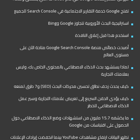
تفتح Google خدمة التقارير الاجتماعية في Search Console للجميع
استراتيجية البحث الأوروبية تتجاوز Google وBing
استخدم هذا قبل إغلاق النافذة
أصبحت خصائص منصة Google Search Console متاحة الآن على
مستوى العالم
لماذا يستشهد بحث الذكاء الاصطناعي بالمحتوى الخاص بك، وليس
بعلامتك التجارية
كيف يحدث زحف نطاق تحسين محركات البحث (SEO) و7 طرق لمنعه
كيف يؤدي الحقن السريع إلى تعريض علامتك التجارية وسير عمل
الذكاء الاصطناعي للخطر
ما يكشفه 15.7 مليون من استشهادات وضع الذكاء الاصطناعي حول
الحصول على اقتباسات من Google
تظهر البيانات ارتفاع مشاهدات YouTube بينما انخفضت إيرادات الإعلانات