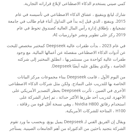
كمي صيني يستخدم الذكاء الاصطناعى لإبلاغ قراراته التجارية.
شارك ليانغ وينفينغ ، عشاق الذكاء الاصطناعي في تأسيسه في عام
2015. وينفنغ ، الذي قيل إنه بدأ في التداول أثناء قيام طالب في جامعة
تشجيانغ ، بإطلاق إدارة رأس المال العالية كصندوق تحوط في عام
2019 ركز على تطوير ونشر خوارزميات AI.
في عام 2023 ، بدأت طفرات عالية Deepseek كمختبر مخصص للبحث
عن أدوات الذكاء الاصطناعى منفصلة عن أعمالها المالية. مع وجود
طفرات عالية كواحدة من مستثمريها ، انطلق المختبر إلى شركته
الخاصة ، والذي يطلق عليه أيضًا Deepseek.
من اليوم الأول ، قامت Deepseek ببناء مجموعات مركز البيانات
الخاصة بها للتدريب على النماذج. ولكن مثل شركات الذكاء الاصطناعى
الأخرى في الصين ، تأثرت Deepseek بحظر التصدير الأمريكي على
الأجهزة. لتدريب أحد طرزها الأكثر حداثة ، تم إجبار الشركة على
استخدام رقائق Nvidia H800 ، وهي نسخة أقل قوة من رقاقة ،
H100 ، المتاحة للشركات الأمريكية.
ويقال إن الفريق الفني لـ Deepseek يميل يونغ. وبحسب ما ورد تقوم
الشركة بتجنيد باحثين من الدكتوراه من أهم الجامعات الصينية. يستأجر