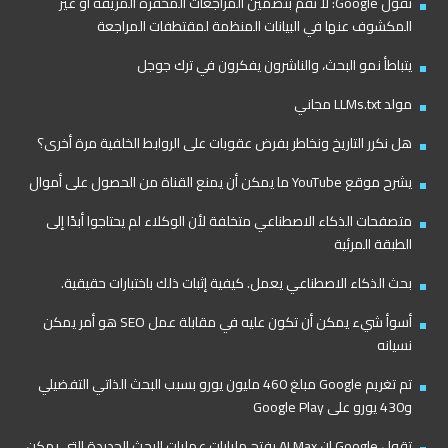
تقول Google: لا تقم بتضمين المراجعات المحفزة المزيفة أو غير
المكشوف عنها في البيانات المنظمة لمقتطفات المراجعة
يتباطأ نمو البحث، والناشرون يفكرون في ترك جوجل
مولد LLMs.txt مجاني
هل نكرر التاريخ ونخاطر بفرض عقوبات على الروابط الخلفية مرة أخرى؟
يشرح موقع YouTube ما يمكن أن يمنع القناة من الحصول على أموال
متصفحات الذكاء الاصطناعي متخلفة لأن الوكلاء لم يحتاجوا أبدًا إلى
الطبقة المرئية
بحث الذكاء الاصطناعي يعمل. كيفية إثبات ذلك باختبارات حقيقية.
أسوأ شيء يمكن أن تكون عليه في مقابلة عمل SEO هو أمر يمكن
نسيانه
تم تغريم Google مبلغ 460 مليون يورو بسبب البحث الذاتي التفضيلي
و430 يورو على Google Play
تقول Google إن AI Max يفتح مليارات عمليات البحث الجديدة التي يمكن