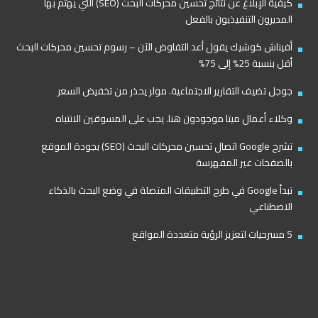
كيفية الإبلاغ عن نتائج تحسين محركات البحث (SEO) التي يهتم بها
المديرون التنفيذيون بالفعل
أفيناش كوشيك يقول أعد التفاوض الآن – رسوم تحسين محركات البحث
أقل بنسبة 25% إلى 75%
جوجل تضيف التقارير الاجتماعية. مولر يحذر من تخفيض السعر
وكلاء أعمال ميتا موجودون هنا. يجب على المسوقين الانتباه
تشرح Google اتصال تحسين محركات البحث (SEO) بجودة الموقع
بالصفحات غير المفهرسة
تبدأ Google في طرح التطبيقات المتصلة في وضع البحث بالذكاء
الاصطناعي
5 مسرحيات لتعزيز الرؤية متعددة المواقع