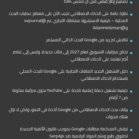
تصميم إطار قياس قبل أن تلمس GA4
نظرة عامة على الذكاء الاصطناعي تجيب الآن على معظم عمليات البحث
المحلية – كيفية الاستشهاد بنشاطك التجاري عبر @sejournal
و@AdamHeitzman
تناقش ليز ريد من Google البحث الذاتي المستمر
تحتاج ميزانيات التسويق لعام 2027 إلى فئات جديدة، وليس إلى عناصر
أكبر تعتمد على الذكاء الاصطناعي
دليل التشغيل الجديد للملفات التجارية على Google للبحث المحلي
باستخدام الذكاء الاصطناعي
كيفية تشغيل حملة إعلانية ناجحة على YouTube بدون ميزانية مكونة
من 7 أرقام
بيانات بحث الذكاء الاصطناعي من Google آخذة في النمو، ولكن لا تزال
هناك فجوات
ترفض المحكمة مطالبات Google بموجب قانون الألفية الجديدة
لحقوق طبع ونشر المواد الرقمية ضد SerpApi