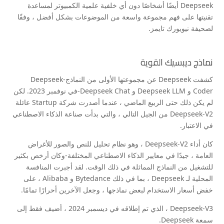
Deepseek أيضًا أشخاصًا دون أي خلفية علمية الكمبيوتر لمساعدة
تقنيتها على فهم مجموعة واسعة من الموضوعات بشكل أفضل ، وفقًا
لصحيفة نيويورك تايمز.
نماذج ديبسيك القوية
كشفت Deepseek عن مجموعتها الأولى من النماذج-Deepseek
Coder و Deepseek LLM و Deepseek Chat-في نوفمبر 2023. لكن
لم يكن ذلك حتى الربيع الماضي ، عندما أصدرت شركة Startup عائلة
Deepseek-V2 من الجيل التالي ، والتي بدأت صناعة الذكاء الاصطناعي
في الاعتبار.
كان أداء Deepseek-V2 ، وهو نظام تحليل للنص والصور للأغراض
العامة ، جيدًا في معايير الذكاء الاصطناعي المختلفة-وكان أرخص بكثير
للتشغيل من النماذج المماثلة في ذلك الوقت. لقد أجبرت المنافسة
المحلية لـ Deepseek ، بما في ذلك Bytedance و Alibaba ، على
خفض أسعار الاستخدام لبعض نماذجها ، وجعل الآخرين أحرارًا تمامًا.
Deepseek-V3 ، الذي تم إطلاقه في ديسمبر 2024 ، أضيف فقط إلى
سمعة Deepseek.