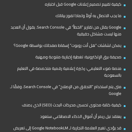
كيفية تقييم تصميم إعلانات Google قبل اختباره
ما يجب الاتصال به أولاً ولماذا تفوز بياناتك
Google يقلل من تقارير “الخطأ” في Search Console. يقول أن العديد
منها ليست مشاكل حقيقية
يمكن لشاشات “هل أنت روبوت” إسقاط صفحاتك بواسطة Google؟
صحيفة برق الإلكترونية: تغطية إخبارية متنوعة ومهنية
منصة ضوء التعليمي: ركيزة إعلامية رقمية متخصصة في التعليم
بالسعودية
متى يتم استخدام “التحقق من الإصلاح” في Search Console، وفقًا لـ
Google
كيفية كتابة محتوى تحسين محركات البحث (SEO) الذي يصنف
يعتقد نيل ريمر أن أموال الذكاء الاصطناعي ستعود
قد يؤدي تغيير العلامة التجارية لـ Google NotebookLM إلى تعريض