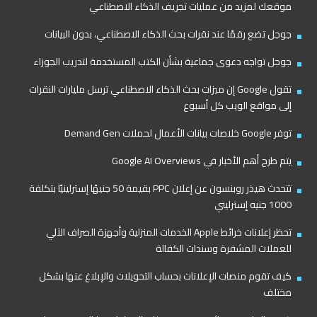
موقعك لمزيد من عمليات تجريف الذكاء الاصطناعي
جوجل تضع رقمًا عند نقرات بحث الذكاء الاصطناعي، بدون البيانات
جوجل تواجه دعوى جماعية بشأن الكتب المستخدمة لتدريب الجوزاء
تقول Google إن ميزات بحث الذكاء الاصطناعي ترسل مليارات النقرات
إلى مواقع الويب كل أسبوع
توفر Google خلاصات بيانات الأعمال لحملات Demand Gen
يتم طرح أهم الأخبار في Google AI Overviews
تتحدث هيذر روبنسون عن إعلان PPC بقيمة 50 جنيهًا إسترلينيًا بتكلفة
1000 جنيه إسترليني
تحظر إعلانات خرائط Apple الخدمات المنزلية وأجهزة الصراف الآلي
للعملات المشفرة وسندات الكفالة
كيف تقوم منصات الإعلانات بحساب التحويلات والإبلاغ عنها بشكل
مختلف