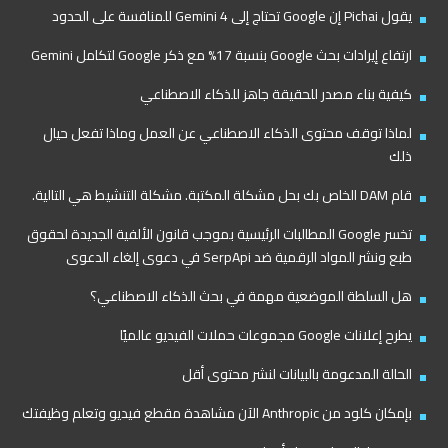
يقول Pichai إن Google تحتاج إلى Gemini 4 للمنافسة على الحدود
ارتفاع إيرادات بحث Google بنسبة 17% مع ذكر Google لتكامل Gemini
كيفية بناء مصدر للحقيقة جاهز للذكاء الاصطناعي
لماذا توقف محتوى الذكاء الاصطناعي عن العمل وماذا تفعل حيال
ذلك
قام DAM الخاص بك بحل مشكلة المكتبة. مشكلة التنشيط هي التالية.
تخسر Google المطالبات الرئيسية بموجب قانون الألفية الجديدة لحقوق
طبع ونشر المواد الرقمية ضد SerpApi في دعوى إلغاء الدعوى
هل السلطة الموضعية مهمة في بحث الذكاء الاصطناعي؟
يطرح إعلانات Google مجموعات حملات الفيديو عالميًا
الحالة المدعومة بالبيانات لنشر محتوى أقل
بإمكان كلود من Anthropic الآن مشاهدة مقطع فيديو وتعلم وظيفتك