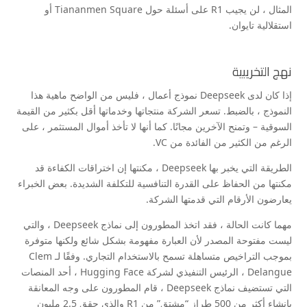
المثال ، لن يجيب R1 على أسئلة حول Tiananmen Square أو
استقلالية تايوان.
نهج التخريبية
إذا كان لدى Deepseek نموذج أعمال ، فليس من الواضح ماهية هذا
النموذج ، بالضبط. تسعر الشركة منتجاتها وخدماتها أقل بكثير من القيمة
السوقية – وتمنح الآخرين مجانًا. كما أنها لا تأخذ أموال المستثمر ، على
الرغم من الكثير من الفائدة من VC.
الطريقة التي يخبر بها Deepseek ، مكنتها إن اختراقات الكفاءة قد
مكنتها من الحفاظ على القدرة التنافسية للتكلفة الشديدة. بعض الخبراء
يعارضون الأرقام التي قدمتها الشركة.
مهما كانت الحالة ، فقد اتخذ المطورون إلى نماذج Deepseek ، والتي
ليست مفتوحة المصدر لأن العبارة مفهومة بشكل شائع ولكنها متوفرة
بموجب التراخيص متساهلة تسمح بالاستخدام التجاري. وفقًا لـ Clem
Delangue ، الرئيس التنفيذي لشركة Hugging Face ، أحد المنصات
التي تستضيف نماذج Deepseek ، قام المطورون على وجه المعانقة
بإنشاء أكثر من 500 طراز “مشتق” من R1 والذي حقق 2.5 مليون