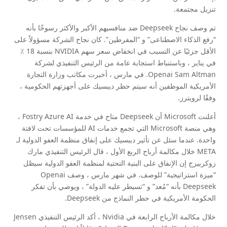
تنزيل مجتمعة.
تم وصف نجاح Deepseek ضد منافسيهم الأكبر والأكثر رسوخًا بأنه
“رفع الذكاء الاصطناعى” و “المفرطين”. كان نجاح الشركة مسؤولاً على
الأقل جزئيًا عن التسبب في انخفاض سعر سهم NVIDIA بنسبة 18 ٪
في يناير ، وباستنباط استجابة عامة من الرئيس التنفيذي لشركة
Openai Sam Altman. في مارس ، أخبرت مكاتب وزارة التجارة
الأمريكية الموظفين أنه سيتم حظر ديبسيك على أجهزتهم الحكومية ،
وفقًا لرويترز.
أعلنت Microsoft أن Deepseek متاح في خدمة Fostry Azure AI ،
وهي منصة Microsoft التي تجمع خدمات AI للمؤسسات تحت لافتة
واحدة. عندما سئل عن تأثير ديبسيك على إنفاق منظمة العفو الدولية لـ
META خلال مكالمة أرباح الربع الأول ، قال الرئيس التنفيذي مارك
زوكربيرج إن الإنفاق على البنية التحتية لمنظمة العفو الدولية سيظل
“ميزة استراتيجية” للوصف. في شهر مارس ، وصف Openai
Deepseek بأنه “مُعد” و “تسيطر عليه الدولة” ، ويوصي بأن تفكر
الحكومة الأمريكية في حظر النماذج من Deepseek.
خلال مكالمة الأرباح الرابعة في Nvidia ، أكد الرئيس التنفيذي Jensen