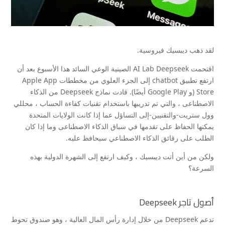
لقد ذهب ديبسيك فيروسية.
اقتحمت AI Lab Deepseek الصينية الوعي السائد هذا الأسبوع بعد أن
ارتفع تطبيق chatbot إلى الجزء العلوي من مخططات Apple App
Store (و Google Play أيضًا). قادت نماذج Deepseek من الذكاء
الاصطناعى ، والتي تم تدريبها باستخدام تقنيات كفاءة الحساب ، محللي
وول ستريت-والتقنيين-إلى التساؤل عما إذا كانت الولايات المتحدة
يمكنها الحفاظ على تقدمها في سباق الذكاء الاصطناعى وما إذا كان
الطلب على رقائق الذكاء الاصطناعي سيحافظ عليه.
ولكن من أين أتت ديبسيك ، وكيف ارتفع إلى الشهرة الدولية بهذه
السرعة؟
أصول تاجر Deepseek
تدعم Deepseek من خلال إدارة رأس المال العالية ، وهو صندوق تحوط