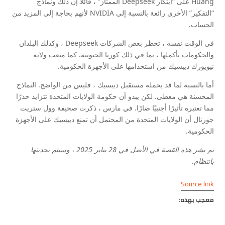
Huang على “ابتكار Deepseek الممتاز” ، قائلاً إن ذلك ونماذج
“التفكير” الأخرى رائعة بالنسبة إلى NVIDIA لأنهم بحاجة إلى المزيد من
الحساب.
في الوقت نفسه ، تحظر بعض الشركات Deepseek ، وكذلك البلدان
والحكومات بأكملها ، بما في ذلك كوريا الجنوبية. كما منعت ولاية
نيويورك ديبسيك من استخدامها على الأجهزة الحكومية.
أما بالنسبة لما قد يحمله مستقبل ديبسيك ، فليس من الواضح. النماذج
المحسنة هي معطى. لكن يبدو أن حكومة الولايات المتحدة تتزايد حذرًا
مما تعتبره تأثيرًا أجنبيًا ضارًا. في مارس ، ذكرت صحيفة وول ستريت
جورنال أن الولايات المتحدة من المحتمل أن تمنع ديبسيك على الأجهزة
الحكومية.
تم نشر هذه القصة في الأصل في 28 يناير 2025 ، وسيتم تحديثها
بانتظام.
Source link
معجب بهذه: