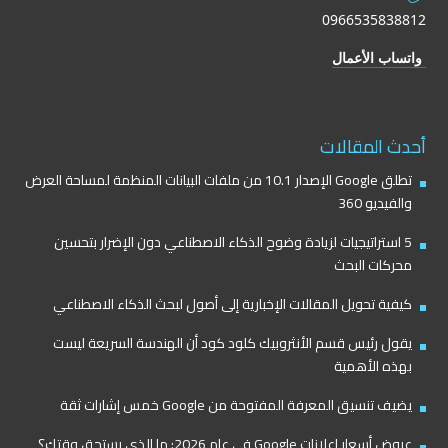
0966535838812
واتساب الأعمال
أحدث المقالات
تطلق Google الإصدار 10.1 من ملفات البيانات المنظمة لمساحة العرض
والفيديو 360
5 استراتيجيات لزيادة وضوح الذكاء الاصطناعي دون الإضرار بتحسين
محركات البحث
كيفية تحويل المقالات الإخبارية إلى أصول لبحث الذكاء الاصطناعي
يقول رئيس قسم الأنثروبيك كلود كود أن الهندسة السريعة ليست
بهذه الأهمية
يضيف تنسيق المعرفة المفتوحة من Google خمس إشارات ثقة
عروض أسعار إعلانات Google في عام 2026: ما الذي يستحق وقتك؟