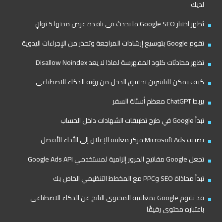
لديك
يُظهر اختبار Google SEO ما يحدث في نافذة عرض مدتها 5 ثوانٍ
تقوم Google بتوسيع إرشادات المراجعة وتحذر من الإجراءات اليدوية
تظهر محادثات كلود المفهرسة لماذا لا يعد Disallow Noindex
كيف يمكن للناشرين تحقيق الدخل من رؤية الذكاء الاصطناعي
يربط ChatGPT معظم أسئلة السفر
تبدأ Google في طرح تطبيقات الشهادات داخل الحساب
تضيف Microsoft Ads مركز معاينة الإعلان إلى الأداء الأفضل
تجعل Google مفاتيح المرور إلزامية لمستخدمي Google Ads API
تبدأ محاذاة SEO وPPC مع المخطط التنظيمي الخاص بك
قد تقوم Google بمعاقبة المحتوى الناتج عن الذكاء الاصطناعي
باعتباره محتوى رقيقًا