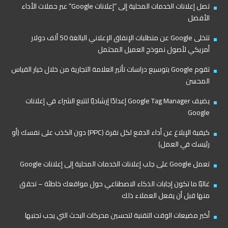
تصل إعلانات الخدمات المحلية إلى “إعلانات Google” عبر حملات الأداء
الأفضل
تتخلى Google عن متطلبات الإنفاق الإعلاني البالغة 50 ألف دولار
أمريكي لأصول نموذج العميل المحتمل
تقوم Google بتوسيع دراسات تأثير العلامة التجارية من خلال خيار القياس
المحسن
يضيف Google Tag Manager إعدادًا إرشاديًا لتتبع الشراء في إعلانات
Google
كيفية الإبلاغ عن أداء الدفع لكل نقرة (PPC) دون الكذب على نفسك (أو
رئيسك في العمل)
تعمل Google على جلب إعلانات الخدمات المحلية إلى إعلانات Google
غالبًا ما تكون إجابات الذكاء الاصطناعي حول مواقعك خاطئة – تحقق
منها قبل أن يفعل العملاء ذلك
أكبر مضيعات الوقت التقنية لتحسين محركات البحث التي يجب تجنبها