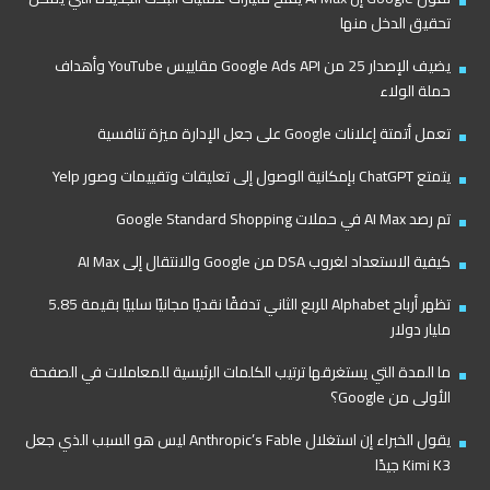
تحقيق الدخل منها
يضيف الإصدار 25 من Google Ads API مقاييس YouTube وأهداف
حملة الولاء
تعمل أتمتة إعلانات Google على جعل الإدارة ميزة تنافسية
يتمتع ChatGPT بإمكانية الوصول إلى تعليقات وتقييمات وصور Yelp
تم رصد AI Max في حملات Google Standard Shopping
كيفية الاستعداد لغروب DSA من Google والانتقال إلى AI Max
تظهر أرباح Alphabet للربع الثاني تدفقًا نقديًا مجانيًا سلبيًا بقيمة 5.85
مليار دولار
ما المدة التي يستغرقها ترتيب الكلمات الرئيسية للمعاملات في الصفحة
الأولى من Google؟
يقول الخبراء إن استغلال Anthropic’s Fable ليس هو السبب الذي جعل
Kimi K3 جيدًا