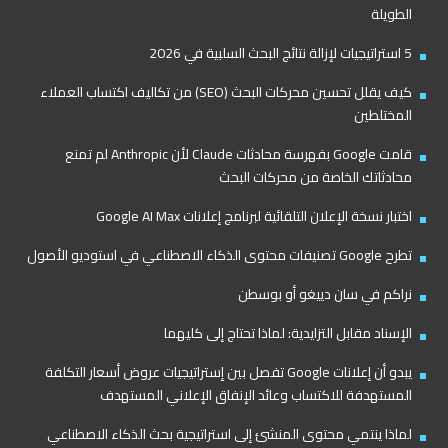
الطويلة
5 استراتيجيات لإزالة نتائج البحث السلبية في 2026
كيف يقلل تحسين محركات البحث (SEO) من تكاليف اكتساب العملاء
المختلطين
قامت Google بفهرسة محادثات Claude لأن Anthropic لم تمنع
محادثاتك الخاصة من محركات البحث
اختبار نسخة الإعلان التلقائية لبرنامج إعلانات Google AI Max
تطرح Google تصنيفات محتوى الذكاء الاصطناعي في استوديو الأصول
نراكم في سان دييغو أو بوسطن
الإسناد مقابل التزايدية: لماذا تحتاج إلى كليهما
يبدو أن إعلانات Google تفصل بين إستراتيجيات عروض أسعار التكلفة
المستهدفة للاكتساب وعائد الإنفاق الإعلاني المستهدف
لماذا ينتمي محتوى المنشئ إلى استراتيجية بحث الذكاء الاصطناعي